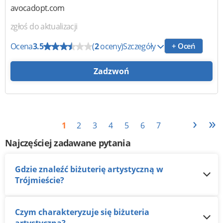
avocadopt.com
zgłoś do aktualizacji
Ocena
3.5
(
2
oceny)
Szczegóły
+ Oceń
Zadzwoń
›
»
1
2
3
4
5
6
7
Najczęściej zadawane pytania
Gdzie znaleźć biżuterię artystyczną w
Trójmieście?
Czym charakteryzuje się biżuteria