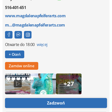
516-401-651
www.magdalenapfeiferarts.com
m...@magdalenapfeiferarts.com
Otwarte
do 18:00
więcej
+ Oceń
Zamów online
+27
Zadzwoń