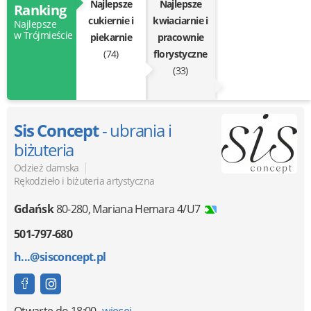
Najlepsze
Najlepsze
Ranking
cukiernie i
kwiaciarnie i
Najlepsze
w Trójmieście
piekarnie
pracownie
(74)
florystyczne
(33)
Sis Concept
- ubrania i
biżuteria
|
Odzież damska
Rękodzieło i biżuteria artystyczna
Gdańsk
80-280
,
Mariana Hemara 4/U7
501-797-680
h...@sisconcept.pl