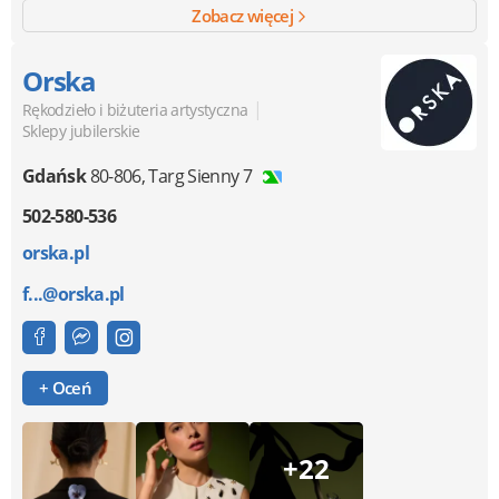
Zobacz więcej
Orska
|
Rękodzieło i biżuteria artystyczna
Sklepy jubilerskie
Gdańsk
80-806
,
Targ Sienny 7
502-580-536
orska.pl
f...@orska.pl
+ Oceń
+22