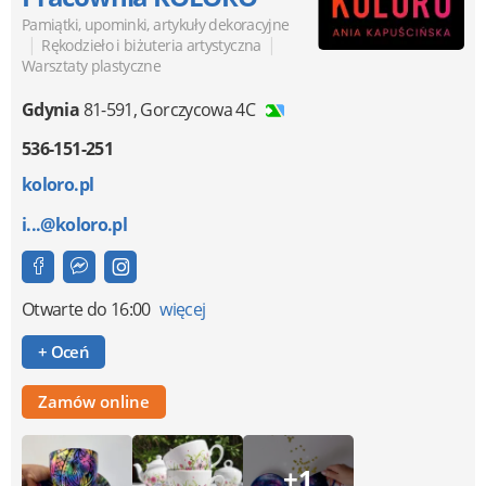
Pamiątki, upominki, artykuły dekoracyjne
|
|
Rękodzieło i biżuteria artystyczna
Warsztaty plastyczne
Gdynia
81-591
,
Gorczycowa 4C
536-151-251
koloro.pl
i...@koloro.pl
Otwarte
do 16:00
więcej
+ Oceń
Zamów online
+1