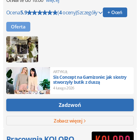
Otwarte
do 18:00
więcej
Ocena
5.9
(
4
oceny)
Szczegóły
+ Oceń
Oferta
ARTYKUŁ
Sis Concept na Garnizonie: jak siostry
stworzyły butik z duszą
4 lutego 2026
Zadzwoń
Zobacz więcej
Pracownia KOLORO