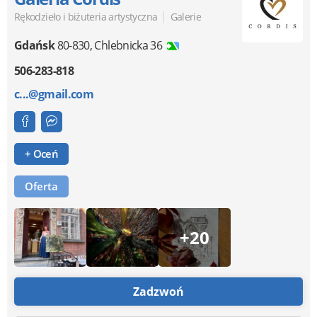
|
Rękodzieło i biżuteria artystyczna
Galerie
Gdańsk
80-830
,
Chlebnicka 36
506-283-818
c...@gmail.com
+ Oceń
Oferta
+20
Zadzwoń