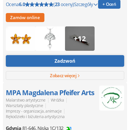
Ocena
6.0
(
23
oceny)
Szczegóły
+ Oceń
Zamów online
+12
Zadzwoń
Zobacz więcej
MPA Magdalena Pfeifer Arts
|
|
Malarstwo artystyczne
Wróżka
|
Warsztaty plastyczne
|
Imprezy - organizacja, animacje
Rękodzieło i biżuteria artystyczna
Gdynia
81-646
,
Niska 1C/132