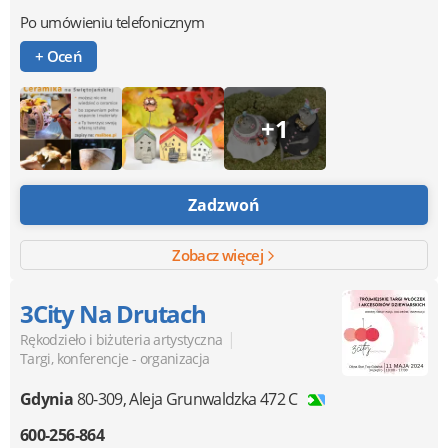
Po umówieniu telefonicznym
+ Oceń
+1
Zadzwoń
Zobacz więcej
3City Na Drutach
|
Rękodzieło i biżuteria artystyczna
Targi, konferencje - organizacja
Gdynia
80-309
,
Aleja Grunwaldzka 472 C
600-256-864