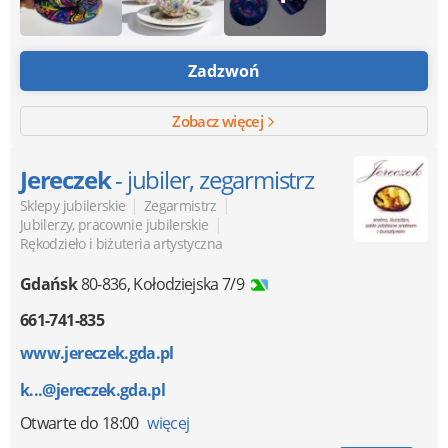
Zadzwoń
Zobacz więcej
Jereczek
- jubiler, zegarmistrz
|
|
Sklepy jubilerskie
Zegarmistrz
|
Jubilerzy, pracownie jubilerskie
Rękodzieło i biżuteria artystyczna
Gdańsk
80-836
,
Kołodziejska 7/9
661-741-835
www.jereczek.gda.pl
k...@jereczek.gda.pl
Otwarte
do 18:00
więcej