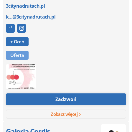
3citynadrutach.pl
k...@3citynadrutach.pl
+ Oceń
Oferta
Zadzwoń
Zobacz więcej
Galeria Cordis