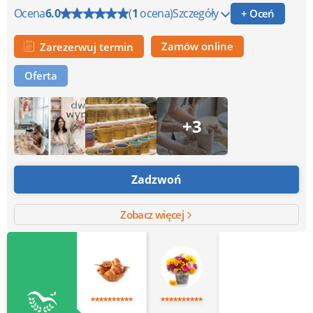
Ocena
6.0
(
1
ocena)
Szczegóły
+ Oceń
Zamów online
Zarezerwuj termin
Oferta
+3
Zadzwoń
Zobacz więcej