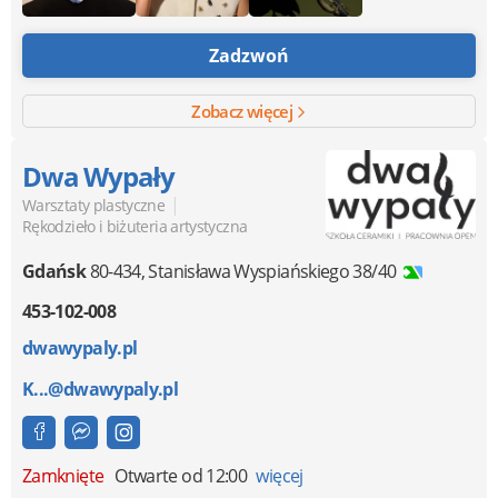
Zadzwoń
Zobacz więcej
Dwa Wypały
|
Warsztaty plastyczne
Rękodzieło i biżuteria artystyczna
Gdańsk
80-434
,
Stanisława Wyspiańskiego 38/40
453-102-008
dwawypaly.pl
K...@dwawypaly.pl
Zamknięte
Otwarte od 12:00
więcej