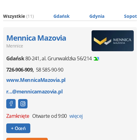
Wszystkie
(11)
Gdańsk
Gdynia
Sopot
Mennica Mazovia
Mennice
Gdańsk
80-241
,
al. Grunwaldzka 56/214
726-906-909
58 585-90-90
www.MennicaMazovia.pl
r...@mennicamazovia.pl
Zamknięte
Otwarte od 9:00
więcej
+ Oceń