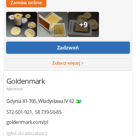
Zamów online
+9
Zadzwoń
Zobacz więcej
Goldenmark
Mennice
Gdynia
81-395
,
Władysława IV 42
572-501-921
58 739-50-85
goldenmark.com/pl
zgłoś do aktualizacji