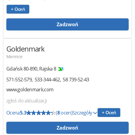
+ Oceń
Zadzwoń
Goldenmark
Mennice
Gdańsk
80-890
,
Rajska 8
571-552-579
533-344-462
58 739-52-43
www.goldenmark.com
zgłoś do aktualizacji
Ocena
5.3
(
8
ocen)
Szczegóły
+ Oceń
Zadzwoń