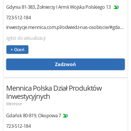
Gdynia
81-383
,
Żołnierzy I Armii Wojska Polskiego 13
723-512-184
inwestycje.mennica.com.pl/odwiedz-nas-osobiscie/#gdansk
zgłoś do aktualizacji
+ Oceń
Zadzwoń
Mennica Polska
Dział Produktów
Inwestycyjnych
Mennice
Gdańsk
80-819
,
Okopowa 7
723-512-184