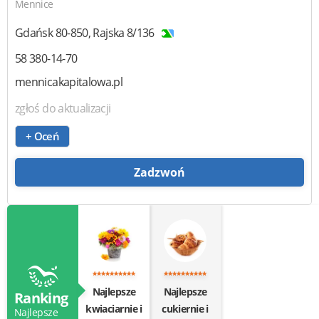
Mennice
Gdańsk
80-850
,
Rajska 8/136
58 380-14-70
mennicakapitalowa.pl
zgłoś do aktualizacji
+ Oceń
Zadzwoń
Najlepsze
Najlepsze
Ranking
kwiaciarnie i
cukiernie i
Najlepsze