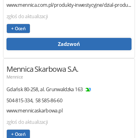
www.mennica.com.pl/produkty-inwestycyjne/dzial-produ...
zgłoś do aktualizacji
+ Oceń
Zadzwoń
Mennica Skarbowa
S.A.
Mennice
Gdańsk
80-258
,
al. Grunwaldzka 163
504-815-334
58 585-86-60
www.mennicaskarbowa.pl
zgłoś do aktualizacji
+ Oceń