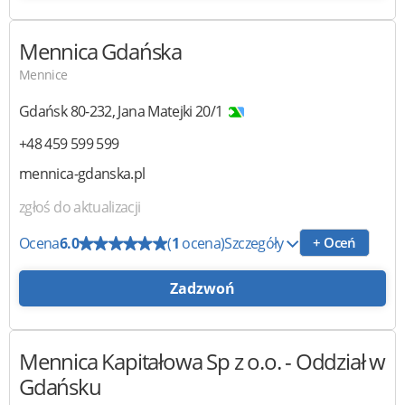
Mennica Gdańska
Mennice
Gdańsk
80-232
,
Jana Matejki 20/1
+48 459 599 599
mennica-gdanska.pl
zgłoś do aktualizacji
Ocena
6.0
(
1
ocena)
Szczegóły
+ Oceń
Zadzwoń
Mennica Kapitałowa Sp z o.o.
- Oddział w
Gdańsku