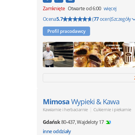
Zamknięte
Otwarte od 6:00
więcej
Ocena
5.7
(
77
ocen)
Szczegóły
Profil pracodawcy
Mimosa
Wypieki & Kawa
|
Kawiarnie i herbaciarnie
Cukiernie i piekarnie
Gdańsk
80-437
,
Wajdeloty 17
inne oddziały