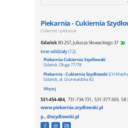
Piekarnia - Cukiernia Szydł
Cukiernie i piekarnie
Gdańsk
80-257
,
Juliusza Słowackiego 37
inne oddziały
(12)
Piekarnia-Cukiernia Szydłowski
Gdańsk, Długa 77/78
Piekarnia - Cukiernia Szydłowski
(CH Manha
Gdańsk, al. Grunwaldzka 82
Więcej
531-454-484
731-734-731
531-377-369
58 
www.piekarnia.szydlowski.pl
p...@szydlowski.pl