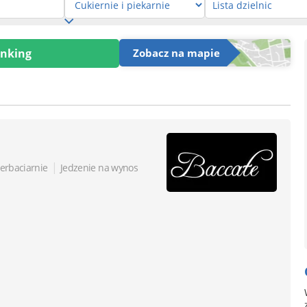
anking
Zobacz na mapie
|
herbaciarnie
Jedzenie na wynos