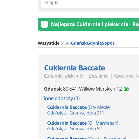
Najlepsza Cukiernia i piekarnia - R
Wszystkie
(458)
Gdańsk
Gdynia
Sopot
Cukiernia Baccate
|
|
Cukiernie i piekarnie
Lodziarnie
Kawiarnie i 
Gdańsk
80-541
,
Wilków Morskich 12
inne oddziały
(3)
Cukiernia Baccate
(City Meble)
Gdańsk, al. Grunwaldzka 211
Cukiernia Baccate
(CH Manhattan)
Gdańsk, al. Grunwaldzka 82
Cukiernia Baccate
(Galeria Przymorze)