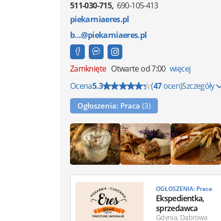
511-030-715
690-105-413
piekarniaeres.pl
b...@piekarniaeres.pl
Zamknięte
Otwarte od 7:00
więcej
Ocena
5.3
(
47
ocen)
Szczegóły
Ogłoszenia: Praca
(3)
OGŁOSZENIA: Praca
Ekspedientka,
sprzedawca
Gdynia, Dąbrowa