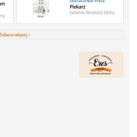
OGŁOSZENIA: Praca
eam
Piekarz
Gdańsk, Wrzeszcz Dolny
lny
Zobacz więcej