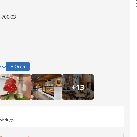
-700-03
y
+ Oceń
+13
 obsługa.