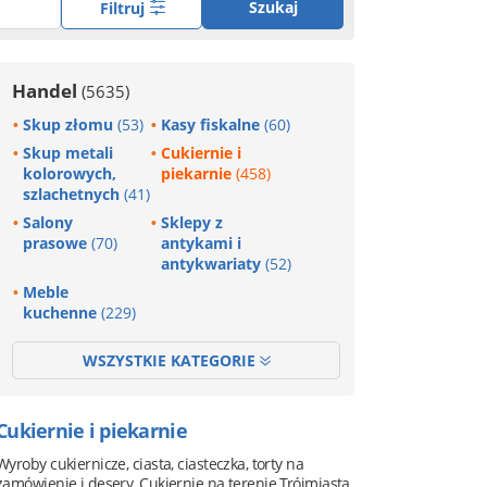
Szukaj
Filtruj
Handel
(5635)
Skup złomu
(53)
Kasy fiskalne
(60)
Skup metali
Cukiernie i
kolorowych,
piekarnie
(458)
szlachetnych
(41)
Salony
Sklepy z
prasowe
(70)
antykami i
antykwariaty
(52)
Meble
kuchenne
(229)
WSZYSTKIE KATEGORIE
Cukiernie i piekarnie
Wyroby cukiernicze, ciasta, ciasteczka, torty na
zamówienie i desery. Cukiernie na terenie Trójmiasta