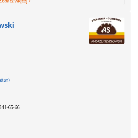
Zobacz więcej
owski
ttan)
341-65-66