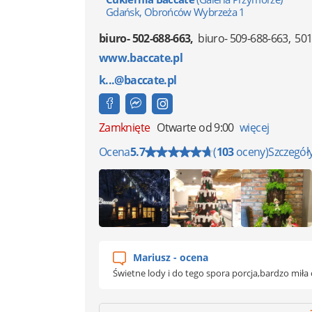
Gdańsk, Obrońców Wybrzeża 1
biuro- 502-688-663
biuro- 509-688-663
501
www.baccate.pl
k...@baccate.pl
Zamknięte
Otwarte od 9:00
więcej
Ocena
5.7
(
103
oceny)
Szczegół
Mariusz - ocena
Świetne lody i do tego spora porcja,bardzo miła