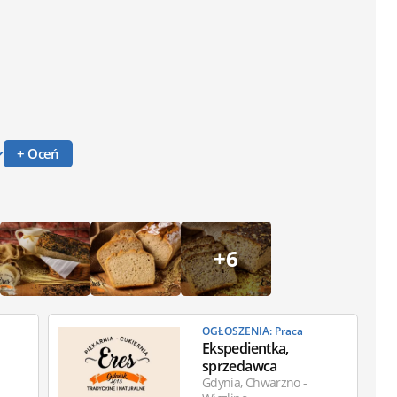
+ Oceń
+6
OGŁOSZENIA: Praca
Ekspedientka,
sprzedawca
Gdynia, Chwarzno -