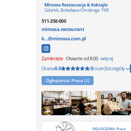
Mimosa Restauracja & Koktajle
Gdańsk, Bolesława Chrobrego 79B
511-358-000
mimosa.restaurant
k...@mimosa.com.pl
Zamknięte
Otwarte od 8:00
więcej
Ocena
6.0
(
8
ocen)
Szczegóły
Ogłoszenia: Praca
(3)
OGŁOSZENIA: Praca