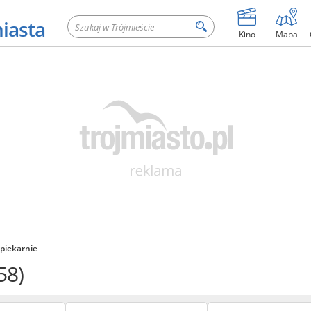
miasta
Kino
Mapa
 piekarnie
58)