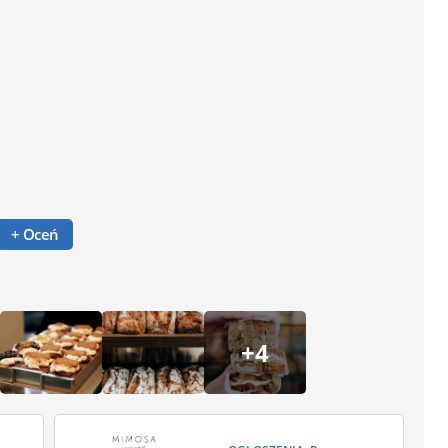
+ Oceń
+4