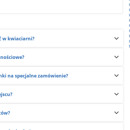
 w kwiaciarni?
cznościowe?
nki na specjalne zamówienie?
ejscu?
atów?