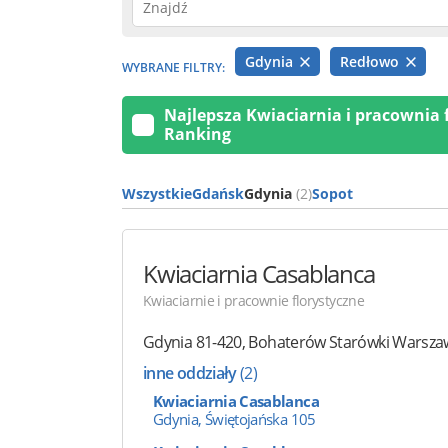
Gdynia
Redłowo
WYBRANE FILTRY:
Najlepsza Kwiaciarnia i pracownia f
Ranking
Wszystkie
Gdańsk
Gdynia
(2)
Sopot
Kwiaciarnia Casablanca
Kwiaciarnie i pracownie florystyczne
Gdynia
81-420
,
Bohaterów Starówki Warszaw
inne oddziały
(2)
Kwiaciarnia Casablanca
Gdynia, Świętojańska 105