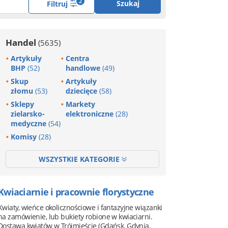
2
Szukaj
Filtruj
Handel
(5635)
Artykuły
Centra
BHP
(52)
handlowe
(49)
Skup
Artykuły
złomu
(53)
dziecięce
(58)
Sklepy
Markety
zielarsko-
elektroniczne
(28)
medyczne
(54)
Komisy
(28)
WSZYSTKIE KATEGORIE
Kwiaciarnie i pracownie florystyczne
Kwiaty, wieńce okolicznościowe i fantazyjne wiązanki
na zamówienie, lub bukiety robione w kwiaciarni.
Dostawa kwiatów w Trójmieście (Gdańsk, Gdynia,