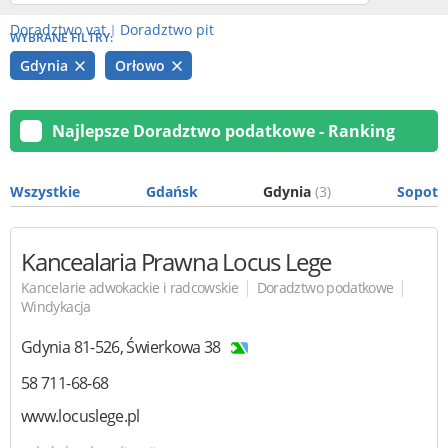
Doradztwo vat
Doradztwo pit
|
WYBRANE FILTRY:
Gdynia
Orłowo
Najlepsze Doradztwo podatkowe - Ranking
Wszystkie
Gdańsk
Gdynia
(3)
Sopot
Kancealaria Prawna Locus Lege
|
|
Kancelarie adwokackie i radcowskie
Doradztwo podatkowe
Windykacja
Gdynia
81-526
,
Świerkowa 38
58 711-68-68
www.locuslege.pl