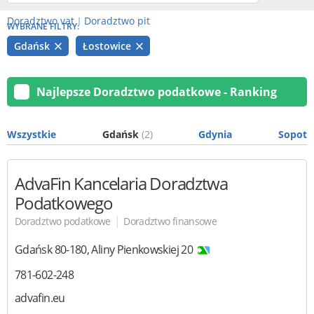
Doradztwo vat
Doradztwo pit
|
WYBRANE FILTRY:
Gdańsk
Łostowice
Najlepsze Doradztwo podatkowe - Ranking
Wszystkie
Gdańsk
(2)
Gdynia
Sopot
AdvaFin
Kancelaria Doradztwa
Podatkowego
|
Doradztwo podatkowe
Doradztwo finansowe
Gdańsk
80-180
,
Aliny Pienkowskiej 20
781-602-248
advafin.eu