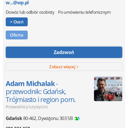
w...@wp.pl
Dowóz lub odbiór osobisty
Po umówieniu telefonicznym
+ Oceń
Oferta
Zadzwoń
Zobacz więcej
Adam Michalak
-
przewodnik: Gdańsk,
Trójmiasto i region pom.
Przewodnicy turystyczni
Gdańsk
80-462
,
Dywizjonu 303 5B