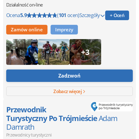
Działalność on-line
Ocena
5.9
(
101
ocen)
Szczegóły
+ Oceń
Zamów online
Imprezy
+3
Zadzwoń
Zobacz więcej
Przewodnik
Turystyczny Po Trójmieście
Adam
Damrath
Przewodnicy turystyczni