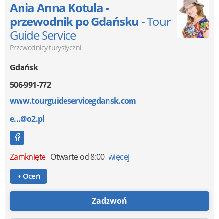
Ania Anna Kotula -
przewodnik po Gdańsku
- Tour
Guide Service
Przewodnicy turystyczni
Gdańsk
506-991-772
www.tourguideservicegdansk.com
e...@o2.pl
Zamknięte
Otwarte od 8:00
więcej
+ Oceń
Zadzwoń