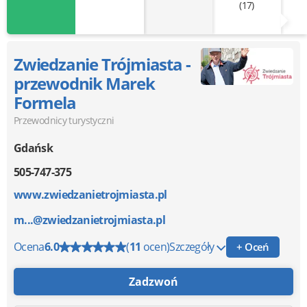
(17)
Zwiedzanie Trójmiasta -
przewodnik Marek
Formela
Przewodnicy turystyczni
Gdańsk
505-747-375
www.zwiedzanietrojmiasta.pl
m...@zwiedzanietrojmiasta.pl
Ocena
6.0
(
11
ocen)
Szczegóły
+ Oceń
Zadzwoń