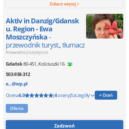
Zobacz więcej
Aktiv in Danzig/Gdansk
u. Region - Ewa
Moszczyńska
-
przewodnik turyst., tłumacz
Przewodnicy turystyczni
Gdańsk
80-451
,
Kościuszki 16
503-938-312
e...@wp.pl
Ocena
6.0
(
4
oceny)
Szczegóły
+ Oceń
Oferta
Zadzwoń