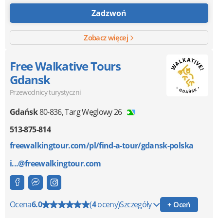
Zadzwoń
Zobacz więcej
Free Walkative Tours
Gdansk
Przewodnicy turystyczni
Gdańsk
80-836
,
Targ Węglowy 26
513-875-814
freewalkingtour.com/pl/find-a-tour/gdansk-polska
i...@freewalkingtour.com
Ocena
6.0
(
4
oceny)
Szczegóły
+ Oceń