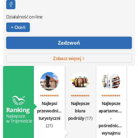
Działalność on-line
+ Oceń
Zadzwoń
Zobacz więcej
Najlepsi
Najlepsze
Najlepsze
Ranking
przewodnicy
biura
apartamenty
Najlepsze
turystyczni
podróży
(17)
-
w Trójmieście
(21)
pośrednictwo
wynajmu