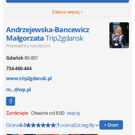
Zobacz więcej
Andrzejewska-Bancewicz
Małgorzata
Trip2gdansk
Przewodnicy turystyczni
Gdańsk
80-801
734-460-444
www.trip2gdansk.pl
m...@wp.pl
Zamknięte
Otwarte od 8:00
więcej
Ocena
6.0
(
1
ocena)
Szczegóły
+ Oceń