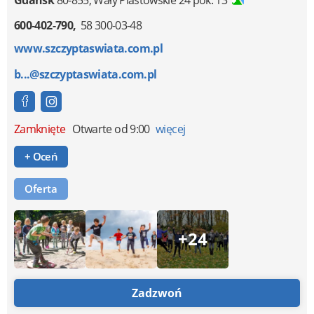
600-402-790
58 300-03-48
www.szczyptaswiata.com.pl
b...@szczyptaswiata.com.pl
Zamknięte
Otwarte od 9:00
więcej
+ Oceń
Oferta
+24
Zadzwoń