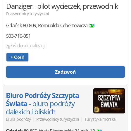
Danziger
- pilot wycieczek, przewodnik
Przewodnicy turystyczni
Gdańsk
80-809
,
Romualda Cebertowicza
503-716-051
zgłoś do aktualizacji
+ Oceń
Zadzwoń
Biuro Podróży Szczypta
Świata
- biuro podróży
dalekich i bliskich
|
|
Biura podróży
Przewodnicy turystyczni
Turystyka morska
Gdańsk
80-855
,
Wały Piastowskie 24 pok. 13