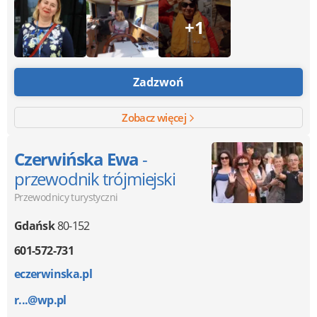
+1
Zadzwoń
Zobacz więcej
Czerwińska Ewa
-
przewodnik trójmiejski
Przewodnicy turystyczni
Gdańsk
80-152
601-572-731
eczerwinska.pl
r...@wp.pl