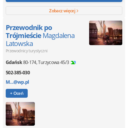
Zobacz więcej
Przewodnik po
Trójmieście
Magdalena
Latowska
Przewodnicy turystyczni
Gdańsk
80-174
,
Turzycowa 45/3
502-385-030
M...@wp.pl
+ Oceń