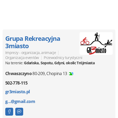
Grupa Rekreacyjna
3miasto
|
Imprezy - organizacja, animacje
|
Organizacja eventów
Przewodnicy turystyczni
Na terenie:
Gdańska, Sopotu, Gdyni, okolic Trójmiasta
Chwaszczyno
80-209
,
Chopina 13
502-778-115
gr3miasto.pl
g...@gmail.com