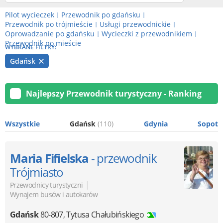
Pilot wycieczek
Przewodnik po gdańsku
|
|
Przewodnik po trójmieście
Usługi przewodnickie
|
|
Oprowadzanie po gdańsku
Wycieczki z przewodnikiem
|
|
Przewodnik po mieście
WYBRANE FILTRY:
Gdańsk
Najlepszy Przewodnik turystyczny - Ranking
Wszystkie
Gdańsk
(110)
Gdynia
Sopot
Maria Fifielska
- przewodnik
Trójmiasto
|
Przewodnicy turystyczni
Wynajem busów i autokarów
Gdańsk
80-807
,
Tytusa Chałubińskiego