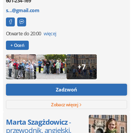
601-234-169
s...@gmail.com
Otwarte
do 20:00
więcej
+ Oceń
+7
Zadzwoń
Zobacz więcej
Marta Szagżdowicz
-
przewodnik, angielski,