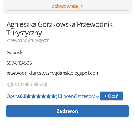
Zobacz więcej
Agnieszka Gorzkowska Przewodnik
Turystyczny
Przewodnicy turystyczni
Gdańsk
697-813-506
przewodnikturystycznygdansk.blogspot.com
zgłoś do aktualizacji
Ocena
6.0
(
13
ocen)
Szczegóły
+ Oceń
Zadzwoń