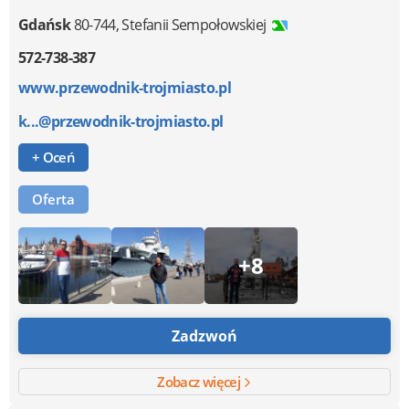
Gdańsk
80-744
,
Stefanii Sempołowskiej
572-738-387
www.przewodnik-trojmiasto.pl
k...@przewodnik-trojmiasto.pl
+ Oceń
Oferta
+8
Zadzwoń
Zobacz więcej