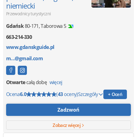
niemiecki
Przewodnicy turystyczni
Gdańsk
80-171
,
Taborowa 5
663-214-330
www.gdanskguide.pl
m...@gmail.com
Otwarte
całą dobę
więcej
Ocena
6.0
(
43
oceny)
Szczegóły
+ Oceń
Zadzwoń
Zobacz więcej