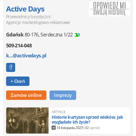
Active Days
|
Przewodnicy turystyczni
Agencje marketingowo-reklamowe
Gdańsk
80-176
,
Serdeczna 1/22
509-214-048
k...@activedays.pl
+ Oceń
Zamów online
Imprezy
ARTYKUŁ
Historie kurtyzan sprzed wieków. Jak
wyglądało ich życie?
14 listopada 2025
(
42
opinie)