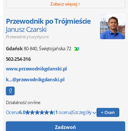
Zobacz więcej
Przewodnik po Trójmieście
Janusz Czarski
Przewodnicy turystyczni
Gdańsk
80-840
,
Świętojańska 72
502-254-316
www.przewodnikgdanski.pl
k...@przewodnikgdanski.pl
Działalność on-line
Ocena
6.0
(
1
ocena)
Szczegóły
+ Oceń
Zadzwoń