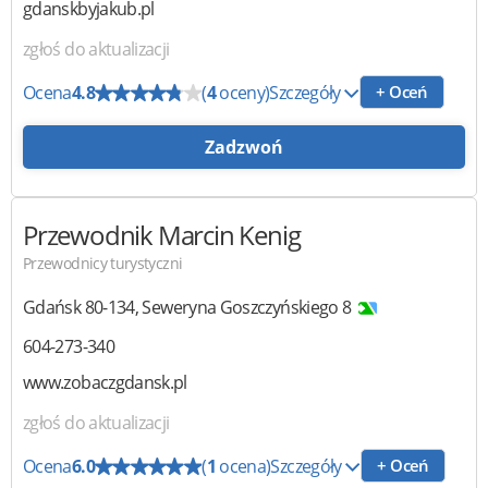
gdanskbyjakub.pl
zgłoś do aktualizacji
Ocena
4.8
(
4
oceny)
Szczegóły
+ Oceń
Zadzwoń
Przewodnik
Marcin Kenig
Przewodnicy turystyczni
Gdańsk
80-134
,
Seweryna Goszczyńskiego 8
604-273-340
www.zobaczgdansk.pl
zgłoś do aktualizacji
Ocena
6.0
(
1
ocena)
Szczegóły
+ Oceń