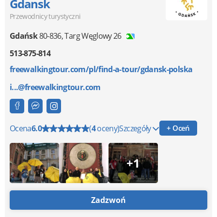
Gdansk
Przewodnicy turystyczni
Gdańsk
80-836
,
Targ Węglowy 26
513-875-814
freewalkingtour.com/pl/find-a-tour/gdansk-polska
i...@freewalkingtour.com
Ocena
6.0
(
4
oceny)
Szczegóły
+ Oceń
+1
Zadzwoń