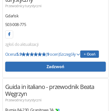
Przewodnicy turystyczni
Gdańsk
503-008-775
zgłoś do aktualizacji
Ocena
5.9
(
9
ocen)
Szczegóły
+ Oceń
Zadzwoń
Guida in italiano
- przewodnik Beata
Węgrzyn
Przewodnicy turystyczni
Rumia
84-230
,
Granitowa 3A