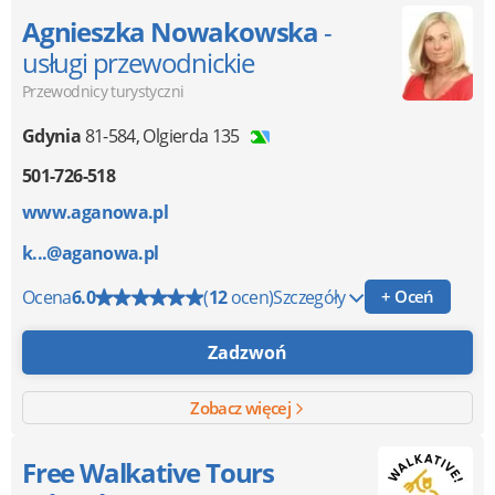
Agnieszka Nowakowska
-
usługi przewodnickie
Przewodnicy turystyczni
Gdynia
81-584
,
Olgierda 135
501-726-518
www.aganowa.pl
k...@aganowa.pl
Ocena
6.0
(
12
ocen)
Szczegóły
+ Oceń
Zadzwoń
Zobacz więcej
Free Walkative Tours