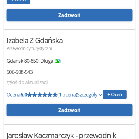
Zadzwoń
Izabela Z Gdańska
Przewodnicy turystyczni
Gdańsk
80-850
,
Długa
506-508-543
zgłoś do aktualizacji
Ocena
6.0
(
1
ocena)
Szczegóły
+ Oceń
Zadzwoń
Jarosław Kaczmarczyk
- przewodnik