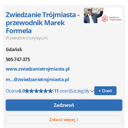
Zwiedzanie Trójmiasta -
przewodnik Marek
Formela
Przewodnicy turystyczni
Gdańsk
505-747-375
www.zwiedzanietrojmiasta.pl
m...@zwiedzanietrojmiasta.pl
Ocena
6.0
(
11
ocen)
Szczegóły
+ Oceń
Zadzwoń
Zobacz więcej