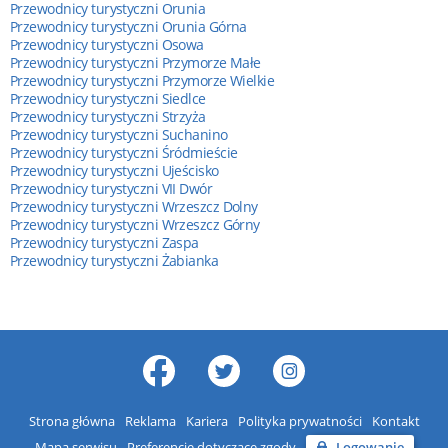
Przewodnicy turystyczni Orunia
Przewodnicy turystyczni Orunia Górna
Przewodnicy turystyczni Osowa
Przewodnicy turystyczni Przymorze Małe
Przewodnicy turystyczni Przymorze Wielkie
Przewodnicy turystyczni Siedlce
Przewodnicy turystyczni Strzyża
Przewodnicy turystyczni Suchanino
Przewodnicy turystyczni Śródmieście
Przewodnicy turystyczni Ujeścisko
Przewodnicy turystyczni VII Dwór
Przewodnicy turystyczni Wrzeszcz Dolny
Przewodnicy turystyczni Wrzeszcz Górny
Przewodnicy turystyczni Zaspa
Przewodnicy turystyczni Żabianka
Strona główna
Reklama
Kariera
Polityka prywatności
Kontakt
Mapa serwisu
Preferencje dotyczące zgody
Logowanie