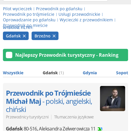
Pilot wycieczek
Przewodnik po gdańsku
|
|
Przewodnik po trójmieście
Usługi przewodnickie
|
|
Oprowadzanie po gdańsku
Wycieczki z przewodnikiem
|
|
Przewodnik po mieście
WYBRANE FILTRY:
Gdańsk
Brzeźno
Najlepszy Przewodnik turystyczny - Ranking
Wszystkie
Gdańsk
(1)
Gdynia
Sopot
Przewodnik po Trójmieście
Michał Maj
- polski, angielski,
chiński
|
Przewodnicy turystyczni
Tłumaczenia językowe
Gdańsk
80-516
,
Aleksandra Zelwerowicza 11