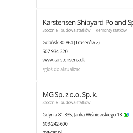
Karstensen Shipyard Poland
Sp
|
Stocznie i budowa statków
Remonty statków
Gdańsk
80-864
(Traserów 2)
507-934-320
www.karstensens.dk
zgłoś do aktualizacji
MG
Sp. z o.o. Sp. k.
Stocznie i budowa statków
Gdynia
81-335
,
Janka Wiśniewskiego 13
603-242-600
mg-cat.pl