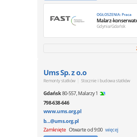
OGŁOSZENIA: Praca
Malarz-konserwat
Gdynia/Gdańsk
Ums Sp. z o.o
|
Remonty statków
Stocznie i budowa statków
Gdańsk
80-557
,
Malarzy 1
798-638-646
www.ums.org.pl
b...@ums.org.pl
Zamknięte
Otwarte od 9:00
więcej