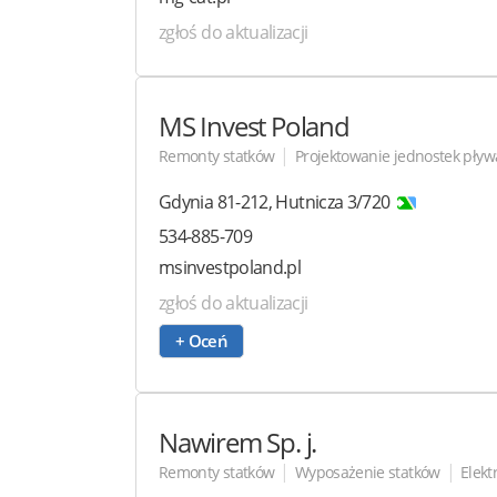
zgłoś do aktualizacji
MS Invest Poland
|
Remonty statków
Projektowanie jednostek pływ
Gdynia
81-212
,
Hutnicza 3/720
534-885-709
msinvestpoland.pl
zgłoś do aktualizacji
+ Oceń
Nawirem
Sp. j.
|
|
Remonty statków
Wyposażenie statków
Elekt