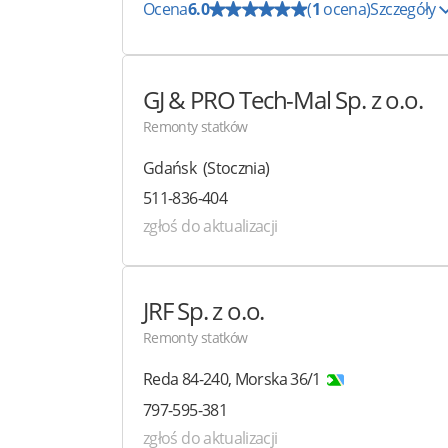
Ocena
6.0
(
1
ocena)
Szczegóły
GJ & PRO Tech-Mal
Sp. z o.o.
Remonty statków
Gdańsk
(Stocznia)
511-836-404
zgłoś do aktualizacji
JRF
Sp. z o.o.
Remonty statków
Reda
84-240
,
Morska 36/1
797-595-381
zgłoś do aktualizacji