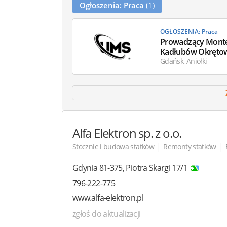
Ogłoszenia: Praca
(1)
OGŁOSZENIA: Praca
Prowadzący Mont
Kadłubów Okręto
z Rysunkiem
Gdańsk, Aniołki
Alfa Elektron
sp. z o.o.
|
|
Stocznie i budowa statków
Remonty statków
Gdynia
81-375
,
Piotra Skargi 17/1
796-222-775
www.alfa-elektron.pl
zgłoś do aktualizacji