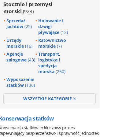
Stocznie i przemysł
morski
(923)
Sprzedaż
Holowanie i
jachtów
(22)
dźwigi
pływające
(12)
Urzędy
Ratownictwo
morskie
(16)
morskie
(7)
Agencje
Transport,
załogowe
(43)
logistyka i
spedycja
morska
(260)
Wyposażenie
statków
(136)
WSZYSTKIE KATEGORIE
Konserwacja statków
Konserwacja statków to kluczowy proces
zapewniający bezpieczeństwo i sprawność jednostek