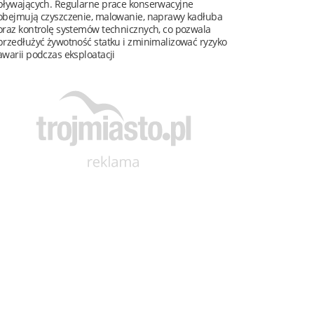
pływających. Regularne prace konserwacyjne
obejmują czyszczenie, malowanie, naprawy kadłuba
oraz kontrolę systemów technicznych, co pozwala
przedłużyć żywotność statku i zminimalizować ryzyko
awarii podczas eksploatacji