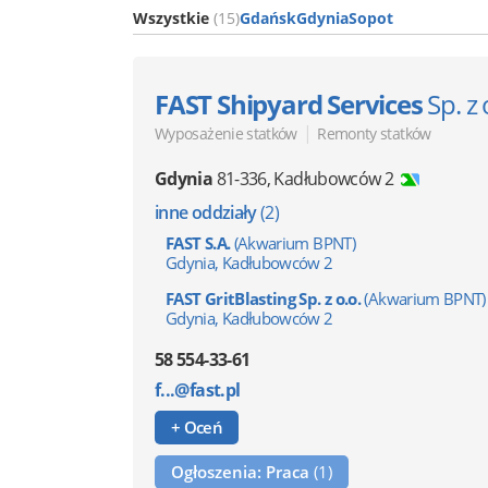
Wszystkie
(15)
Gdańsk
Gdynia
Sopot
FAST Shipyard Services
Sp. z 
|
Wyposażenie statków
Remonty statków
Gdynia
81-336
,
Kadłubowców 2
inne oddziały
(2)
FAST S.A.
(Akwarium BPNT)
Gdynia, Kadłubowców 2
FAST GritBlasting Sp. z o.o.
(Akwarium BPNT)
Gdynia, Kadłubowców 2
58 554-33-61
f...@fast.pl
+ Oceń
Ogłoszenia: Praca
(1)