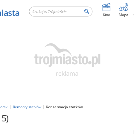
miasta
Kino
Mapa
orski
Remonty statków
Konserwacja statków
15)