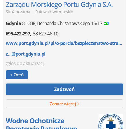
Zarządu Morskiego Portu Gdynia S.A.
|
Straż pożarna
Ratownictwo morskie
Gdynia
81-338
,
Bernarda Chrzanowskiego 15/17
695-422-297
58 627-46-10
www.port.gdynia.pl/pl/o-porcie/bezpieczenstwo-straz-...
z...@port.gdynia.pl
zgłoś do aktualizacji
+ Oceń
Zadzwoń
Zobacz więcej
Wodne Ochotnicze
Pogotowie Ratunkowe