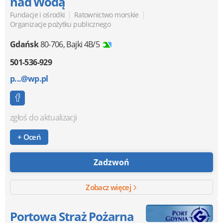
nad Wodą
|
|
Fundacje i ośrodki
Ratownictwo morskie
Organizacje pożytku publicznego
Gdańsk
80-706
,
Bajki 4B/5
501-536-929
p...@wp.pl
zgłoś do aktualizacji
+ Oceń
Zadzwoń
Zobacz więcej
Portowa Straż Pożarna