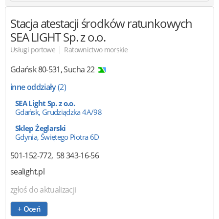
Stacja atestacji środków ratunkowych
SEA LIGHT Sp. z o.o.
|
Usługi portowe
Ratownictwo morskie
Gdańsk
80-531
,
Sucha 22
inne oddziały
(2)
SEA Light Sp. z o.o.
Gdańsk, Grudziądzka 4A/98
Sklep Żeglarski
Gdynia, Świętego Piotra 6D
501-152-772
58 343-16-56
sealight.pl
zgłoś do aktualizacji
+ Oceń