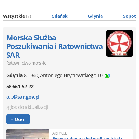
Wszystkie
(7)
Gdańsk
Gdynia
Sopot
Morska Służba
Poszukiwania i Ratownictwa
SAR
Ratownictwo morskie
Gdynia
81-340
,
Antoniego Hryniewickiego 10
58 661-52-22
o...@sar.gov.pl
zgłoś do aktualizacji
+ Oceń
ARTYKUŁ
Finowie zbudują łodzie dla polskich