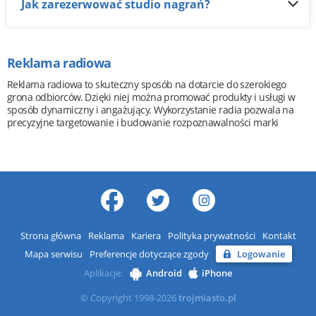
Jak zarezerwować studio nagrań?
Reklama radiowa
Reklama radiowa to skuteczny sposób na dotarcie do szerokiego
grona odbiorców. Dzięki niej można promować produkty i usługi w
sposób dynamiczny i angażujący. Wykorzystanie radia pozwala na
precyzyjne targetowanie i budowanie rozpoznawalności marki
Strona główna
Reklama
Kariera
Polityka prywatności
Kontakt
Mapa serwisu
Preferencje dotyczące zgody
Logowanie
Aplikacje:
Android
iPhone
© Copyright 1998-2026
trojmiasto.pl