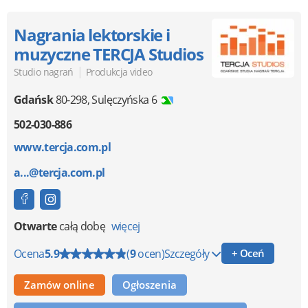
Nagrania lektorskie i
muzyczne TERCJA Studios
|
Studio nagrań
Produkcja video
Gdańsk
80-298
,
Sulęczyńska 6
502-030-886
www.tercja.com.pl
a...@tercja.com.pl
Otwarte
całą dobę
więcej
Ocena
5.9
(
9
ocen)
Szczegóły
+ Oceń
Zamów online
Ogłoszenia