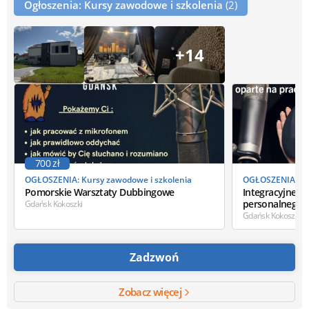
Ogłoszenia: Kursy zawodowe i szkolenia
(2)
+14
700 zł
OGŁOSZENIA: Kursy zawodowe i szkolenia
OGŁOSZENIA: Kur
Pomorskie Warsztaty Dubbingowe
Integracyjne g
personalnego
Gdańsk Kokoszki
Gdańsk Kokoszki
Zadzwoń
Zobacz więcej