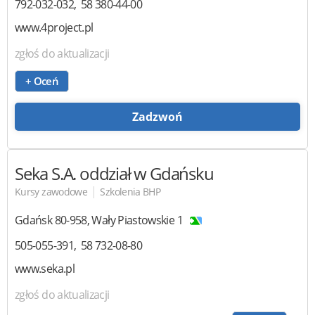
792-032-032
58 380-44-00
www.4project.pl
zgłoś do aktualizacji
+ Oceń
Zadzwoń
Seka S.A.
oddział w Gdańsku
|
Kursy zawodowe
Szkolenia BHP
Gdańsk
80-958
,
Wały Piastowskie 1
505-055-391
58 732-08-80
www.seka.pl
zgłoś do aktualizacji