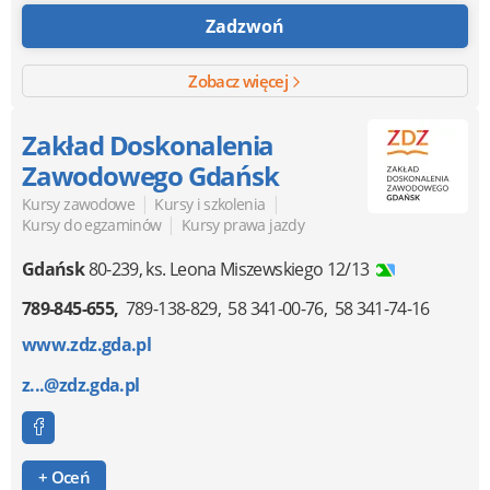
Zadzwoń
Zobacz więcej
Zakład Doskonalenia
Zawodowego Gdańsk
|
|
Kursy zawodowe
Kursy i szkolenia
|
Kursy do egzaminów
Kursy prawa jazdy
Gdańsk
80-239
,
ks. Leona Miszewskiego 12/13
789-845-655
789-138-829
58 341-00-76
58 341-74-16
www.zdz.gda.pl
z...@zdz.gda.pl
+ Oceń