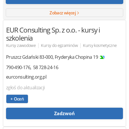
Zobacz więcej
EUR Consulting Sp. z o.o.
- kursy i
szkolenia
|
|
Kursy zawodowe
Kursy do egzaminów
Kursy kosmetyczne
Pruszcz Gdański
83-000
,
Fryderyka Chopina 19
790-490-176
58 728-24-16
eurconsulting.org.pl
zgłoś do aktualizacji
+ Oceń
Zadzwoń