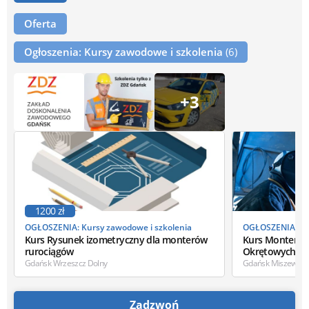
Oferta
Ogłoszenia: Kursy zawodowe i szkolenia
(6)
+3
1200 zł
OGŁOSZENIA: Kursy zawodowe i szkolenia
OGŁOSZENIA: Kur
Kurs Rysunek izometryczny dla monterów
Kurs Monter R
rurociągów
Okrętowych
Gdańsk Wrzeszcz Dolny
Gdańsk Miszewski
Zadzwoń