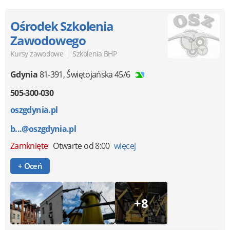
Ośrodek Szkolenia
Zawodowego
|
Kursy zawodowe
Szkolenia BHP
Gdynia
81-391
,
Świętojańska 45/6
505-300-030
oszgdynia.pl
b...@oszgdynia.pl
Zamknięte
Otwarte od 8:00
więcej
+ Oceń
+8