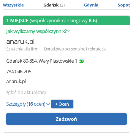
Wszystkie
Gdańsk
(2)
Gdynia
Sopot
1 MIEJSCE
(współczynnik rankingowy
8.6
)
Jak wyliczamy współczynnik?
anaruk.pl
|
Szkolenia dla firm
Doradztwo personalne i rekrutacja
Gdańsk
80-854
,
Wały Piastowskie 1
784-046-205
anaruk.pl
zgłoś do aktualizacji
Szczegóły
(
16
ocen)
+ Oceń
Zadzwoń