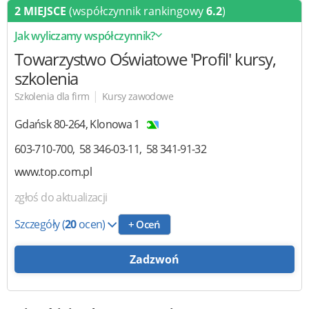
2 MIEJSCE
(współczynnik rankingowy
6.2
)
Jak wyliczamy współczynnik?
Towarzystwo Oświatowe 'Profil'
kursy,
szkolenia
|
Szkolenia dla firm
Kursy zawodowe
Gdańsk
80-264
,
Klonowa 1
603-710-700
58 346-03-11
58 341-91-32
www.top.com.pl
zgłoś do aktualizacji
Szczegóły
(
20
ocen)
+ Oceń
Zadzwoń