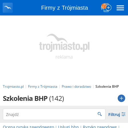
Firmy z Trójmiasta
Trojmiasto.pl
Firmy z Trójmiasta
Prawo i doradztwo
Szkolenia BHP
Szkolenia BHP
(142)
Filtruj
Ocena ryzyka zawodowego
Usługi bhp
Ryzyko zawodowe
|
|
|