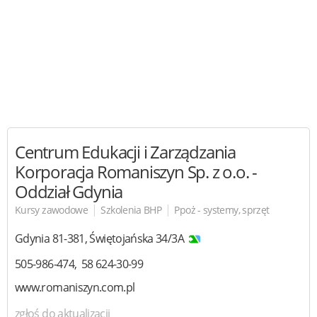
Centrum Edukacji i Zarządzania
Korporacja Romaniszyn Sp. z o.o. -
Oddział Gdynia
|
|
Kursy zawodowe
Szkolenia BHP
Ppoż - systemy, sprzęt
Gdynia
81-381
,
Świętojańska 34/3A
505-986-474
58 624-30-99
www.romaniszyn.com.pl
zgłoś do aktualizacji