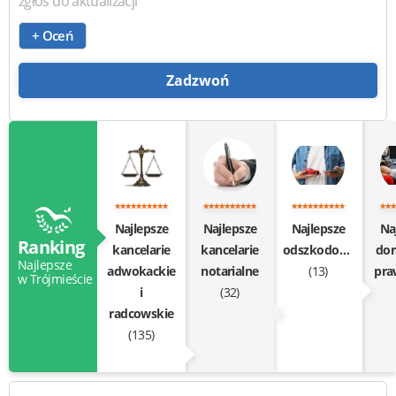
zgłoś do aktualizacji
+ Oceń
Zadzwoń
Najlepsze
Najlepsze
Najlepsze
Na
Ranking
kancelarie
kancelarie
odszkodowania
do
Najlepsze
adwokackie
notarialne
(13)
pr
w Trójmieście
i
(32)
radcowskie
(135)