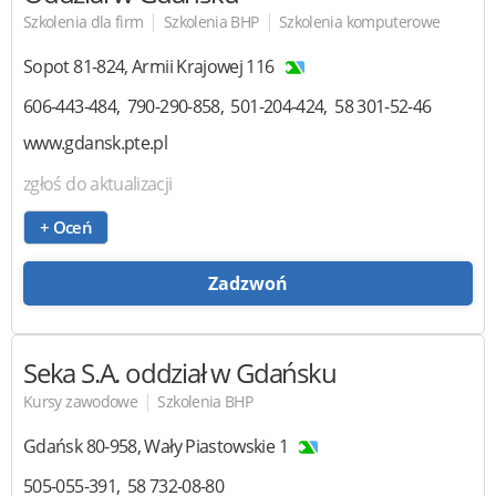
|
|
Szkolenia dla firm
Szkolenia BHP
Szkolenia komputerowe
Sopot
81-824
,
Armii Krajowej 116
606-443-484
790-290-858
501-204-424
58 301-52-46
www.gdansk.pte.pl
zgłoś do aktualizacji
+ Oceń
Zadzwoń
Seka S.A.
oddział w Gdańsku
|
Kursy zawodowe
Szkolenia BHP
Gdańsk
80-958
,
Wały Piastowskie 1
505-055-391
58 732-08-80