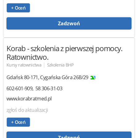
+ Oceń
Zadzwoń
Korab
- szkolenia z pierwszej pomocy.
Ratownictwo.
|
Kursy ratownictwa
Szkolenia BHP
Gdańsk
80-171
,
Cygańska Góra 26B/29
602-601-909
58 306-31-03
www.korabratmed.pl
zgłoś do aktualizacji
+ Oceń
Zadzwoń