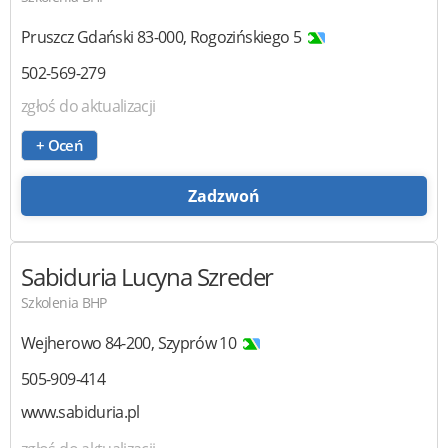
Pruszcz Gdański
83-000
,
Rogozińskiego 5
502-569-279
zgłoś do aktualizacji
+ Oceń
Zadzwoń
Sabiduria
Lucyna Szreder
Szkolenia BHP
Wejherowo
84-200
,
Szyprów 10
505-909-414
www.sabiduria.pl