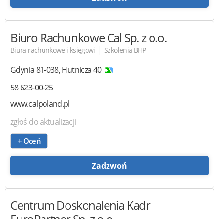
Biuro Rachunkowe Cal
Sp. z o.o.
|
Biura rachunkowe i księgowi
Szkolenia BHP
Gdynia
81-038
,
Hutnicza 40
58 623-00-25
www.calpoland.pl
zgłoś do aktualizacji
+ Oceń
Zadzwoń
Centrum Doskonalenia Kadr
EuroPartner Sp. z o.o.