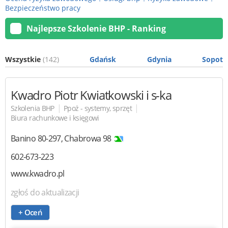
Bezpieczeństwo pracy
Najlepsze Szkolenie BHP - Ranking
Wszystkie
(142)
Gdańsk
Gdynia
Sopot
Kwadro
Piotr Kwiatkowski i s-ka
|
|
Szkolenia BHP
Ppoż - systemy, sprzęt
Biura rachunkowe i księgowi
Banino
80-297
,
Chabrowa 98
602-673-223
www.kwadro.pl
zgłoś do aktualizacji
+ Oceń