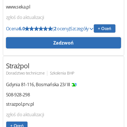
www.seka.pl
zgłoś do aktualizacji
Ocena
6.0
(
2
oceny)
Szczegóły
+ Oceń
Zadzwoń
Strażpol
|
Doradztwo techniczne
Szkolenia BHP
Gdynia
81-116
,
Bosmańska 23/ III
508-928-298
strazpol.prv.pl
zgłoś do aktualizacji
+ Oceń