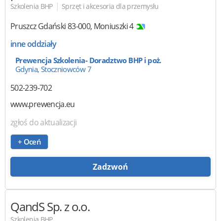
|
Szkolenia BHP
Sprzęt i akcesoria dla przemysłu
Pruszcz Gdański
83-000
,
Moniuszki 4
inne oddziały
Prewencja Szkolenia- Doradztwo BHP i poż.
Gdynia, Stoczniowców 7
502-239-702
www.prewencja.eu
zgłoś do aktualizacji
+ Oceń
Zadzwoń
QandS
Sp. z o.o.
Szkolenia BHP