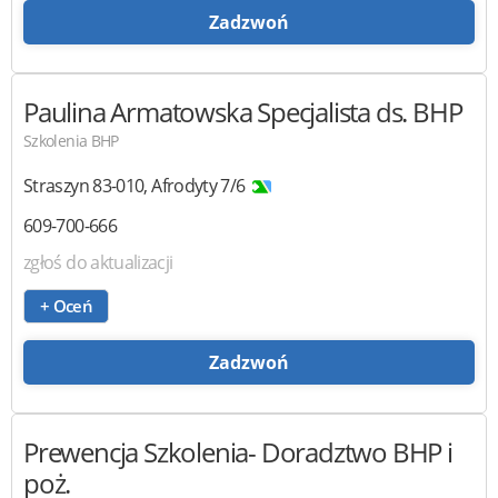
Zadzwoń
Paulina Armatowska
Specjalista ds. BHP
Szkolenia BHP
Straszyn
83-010
,
Afrodyty 7/6
609-700-666
zgłoś do aktualizacji
+ Oceń
Zadzwoń
Prewencja
Szkolenia- Doradztwo BHP i
poż.