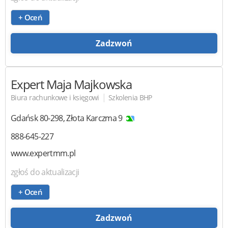
+ Oceń
Zadzwoń
Expert
Maja Majkowska
|
Biura rachunkowe i księgowi
Szkolenia BHP
Gdańsk
80-298
,
Złota Karczma 9
888-645-227
www.expertmm.pl
zgłoś do aktualizacji
+ Oceń
Zadzwoń