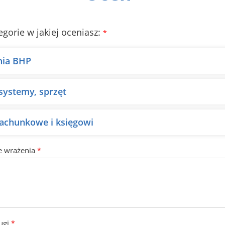
egorie w jakiej oceniasz:
*
nia BHP
 systemy, sprzęt
rachunkowe i księgowi
e wrażenia
*
ugi
*