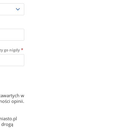
*
zy go nigdy
zawartych w
ości opinii.
iasto.pl
e drogą