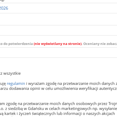
ko do potwierdzenia
(nie wyświetlany na stronie)
. Oceniany nie zobac
z wszystkie
tuję
regulamin
i wyrażam zgodę na przetwarzanie moich danych 
arzu dodawania opinii w celu umożliwienia weryfikacji autentyczn
m zgodę na przetwarzanie moich danych osobowych przez Trojm
o.o. z siedzibą w Gdańsku w celach marketingowych np. wysyłani
ą kartek i życzeń świątecznych lub informacji o naszych akcjach