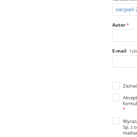
Autor
*
E-mail
Tyl
Zaznac
Akcep
formul
*
Wyraża
Sp. z 
mailow