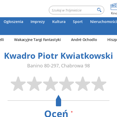
Kin
Ogłoszenia
Imprezy
Kultura
Sport
Nieruchomości
lli
Wakacyjne Targi Fantastyki
André Ochodlo
Hiszp
Kwadro Piotr Kwiatkowski
Banino
80-297
,
Chabrowa 98
Oceń
*