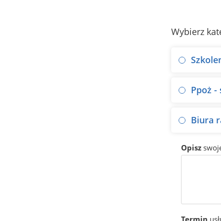
Wybierz kat
Szkole
Ppoż -
Biura 
Opisz
swoj
Termin
usł