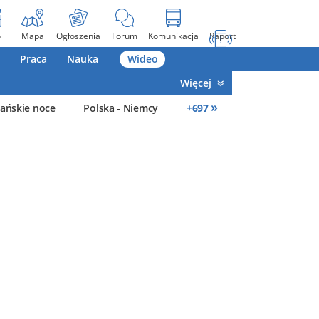
o
Mapa
Ogłoszenia
Forum
Komunikacja
Raport
Praca
Nauka
Wideo
Więcej
»
ańskie noce
Polska - Niemcy
+
697