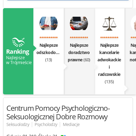
Najlepsze
Najlepsze
Najlepsze
Na
Ranking
odszkodowania
doradztwo
kancelarie
kan
Najlepsze
(13)
prawne
(60)
adwokackie
not
w Trójmieście
i
radcowskie
(135)
Centrum Pomocy Psychologiczno-
Seksuologicznej
Dobre Rozmowy
|
|
Seksuolodzy
Psycholodzy
Mediacje