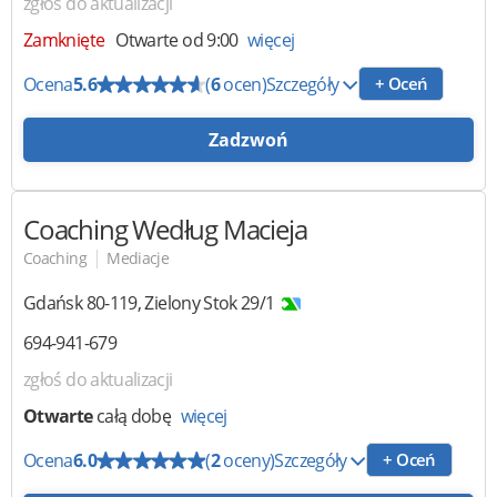
zgłoś do aktualizacji
Zamknięte
Otwarte od 9:00
więcej
Ocena
5.6
(
6
ocen)
Szczegóły
+ Oceń
Zadzwoń
Coaching Według Macieja
|
Coaching
Mediacje
Gdańsk
80-119
,
Zielony Stok 29/1
694-941-679
zgłoś do aktualizacji
Otwarte
całą dobę
więcej
Ocena
6.0
(
2
oceny)
Szczegóły
+ Oceń