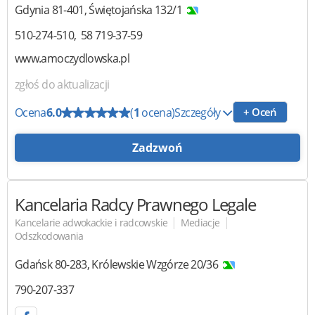
Gdynia
81-401
,
Świętojańska 132/1
510-274-510
58 719-37-59
www.amoczydlowska.pl
zgłoś do aktualizacji
Ocena
6.0
(
1
ocena)
Szczegóły
+ Oceń
Zadzwoń
Kancelaria Radcy Prawnego
Legale
|
|
Kancelarie adwokackie i radcowskie
Mediacje
Odszkodowania
Gdańsk
80-283
,
Królewskie Wzgórze 20/36
790-207-337