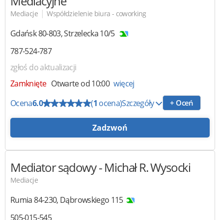
Mediacyjne
|
Mediacje
Współdzielenie biura - coworking
Gdańsk
80-803
,
Strzelecka 10/5
787-524-787
zgłoś do aktualizacji
Zamknięte
Otwarte od 10:00
więcej
Ocena
6.0
(
1
ocena)
Szczegóły
+ Oceń
Zadzwoń
Mediator sądowy
- Michał R. Wysocki
Mediacje
Rumia
84-230
,
Dąbrowskiego 115
505-015-545