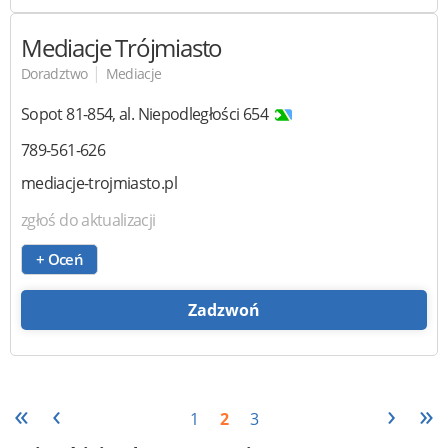
Mediacje Trójmiasto
|
Doradztwo
Mediacje
Sopot
81-854
,
al. Niepodległości 654
789-561-626
mediacje-trojmiasto.pl
zgłoś do aktualizacji
+ Oceń
Zadzwoń
«
‹
›
»
1
2
3