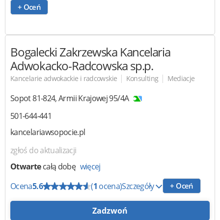
+ Oceń
Bogalecki Zakrzewska
Kancelaria
Adwokacko-Radcowska sp.p.
|
|
Kancelarie adwokackie i radcowskie
Konsulting
Mediacje
Sopot
81-824
,
Armii Krajowej 95/4A
501-644-441
kancelariawsopocie.pl
zgłoś do aktualizacji
Otwarte
całą dobę
więcej
Ocena
5.6
(
1
ocena)
Szczegóły
+ Oceń
Zadzwoń