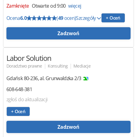
Zamknięte
Otwarte od 9:00
więcej
Ocena
6.0
(
49
ocen)
Szczegóły
+ Oceń
Zadzwoń
Labor Solution
|
|
Doradztwo prawne
Konsulting
Mediacje
Gdańsk
80-236
,
al. Grunwaldzka 2/3
608-648-381
zgłoś do aktualizacji
+ Oceń
Zadzwoń