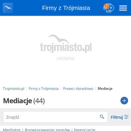
Firmy z Trójmiasta
Trojmiasto.pl
Firmy z Trójmiasta
Prawo i doradztwo
Mediacje
Mediacje
(44)
Filtruj
Mediator
Rozwiązywanie sporów
Negocjacje
|
|