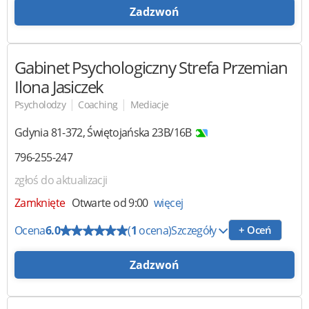
Zadzwoń
Gabinet Psychologiczny Strefa Przemian
Ilona Jasiczek
|
|
Psycholodzy
Coaching
Mediacje
Gdynia
81-372
,
Świętojańska 23B/16B
796-255-247
zgłoś do aktualizacji
Zamknięte
Otwarte od 9:00
więcej
Ocena
6.0
(
1
ocena)
Szczegóły
+ Oceń
Zadzwoń