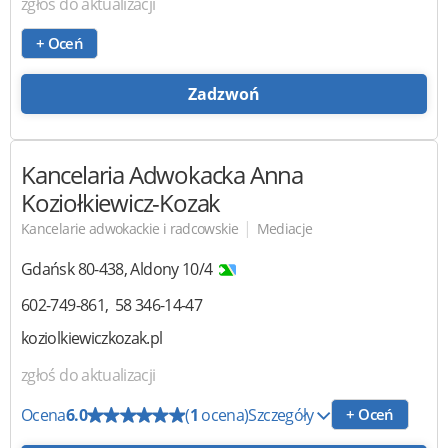
zgłoś do aktualizacji
+ Oceń
Zadzwoń
Kancelaria Adwokacka
Anna
Koziołkiewicz-Kozak
|
Kancelarie adwokackie i radcowskie
Mediacje
Gdańsk
80-438
,
Aldony 10/4
602-749-861
58 346-14-47
koziolkiewiczkozak.pl
zgłoś do aktualizacji
Ocena
6.0
(
1
ocena)
Szczegóły
+ Oceń