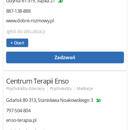
Gdynia
81-319
,
Śląska 21
887-138-888
www.dobre-rozmowy.pl
zgłoś do aktualizacji
+ Oceń
Zadzwoń
Centrum Terapii Enso
|
|
Psycholodzy dziecięcy
Psycholodzy
Mediacje
Gdańsk
80-313
,
Stanisława Noakowskiego 3
797-504-804
enso-terapia.pl