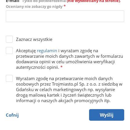
E-mail
Tylko do potwierdzenia
(nie wyświetlany na stronie)
.
*
Oceniany nie zobaczy go nigdy
Zaznacz wszystkie
Akceptuję
regulamin
i wyrażam zgodę na
przetwarzanie moich danych zawartych w formularzu
dodawania opinii w celu umożliwienia weryfikacji
autentyczności opinii.
*
Wyrażam zgodę na przetwarzanie moich danych
osobowych przez Trojmiasto.pl Sp. z o.o. z siedzibą w
Gdańsku w celach marketingowych np. wysyłanie
drogą mailową kartek i życzeń świątecznych lub
informacji o naszych akcjach promocyjnych itp.
Wyślij
Cofnij