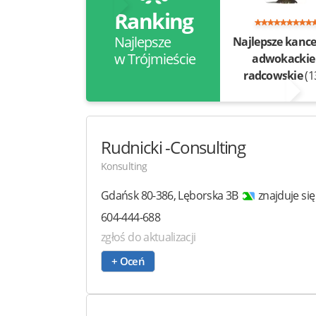
Ranking
Najlepsze
Najlepsze kance
w Trójmieście
adwokackie 
radcowskie
(1
Rudnicki
-Consulting
Konsulting
Gdańsk
80-386
,
Lęborska 3B
znajduje si
604-444-688
zgłoś do aktualizacji
+ Oceń