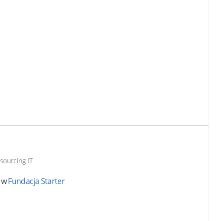
sourcing IT
ę w
Fundacja Starter