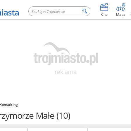
miasta
Kino
Mapa
Konsulting
Przymorze Małe
(10)