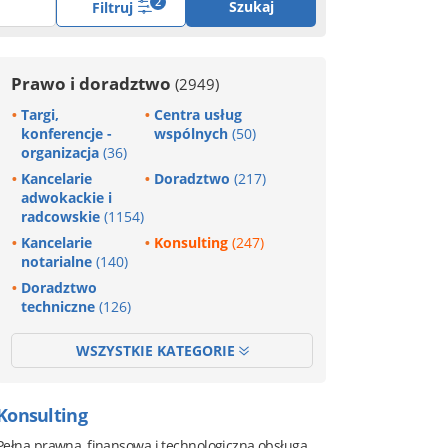
2
Szukaj
Filtruj
Prawo i doradztwo
(2949)
Targi,
Centra usług
konferencje -
wspólnych
(50)
organizacja
(36)
Kancelarie
Doradztwo
(217)
adwokackie i
radcowskie
(1154)
Kancelarie
Konsulting
(247)
notarialne
(140)
Doradztwo
techniczne
(126)
WSZYSTKIE KATEGORIE
Konsulting
Pełna prawna, finansowa i technologiczna obsługa