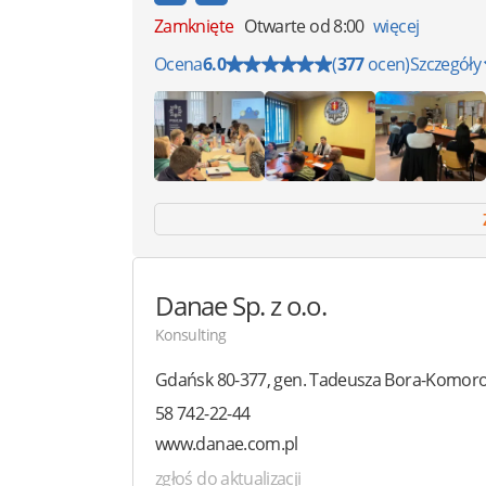
Zamknięte
Otwarte od 8:00
więcej
Ocena
6.0
(
377
ocen)
Szczegóły
Danae Sp. z o.o.
Konsulting
Gdańsk
80-377
,
gen. Tadeusza Bora-Komor
58 742-22-44
www.danae.com.pl
zgłoś do aktualizacji