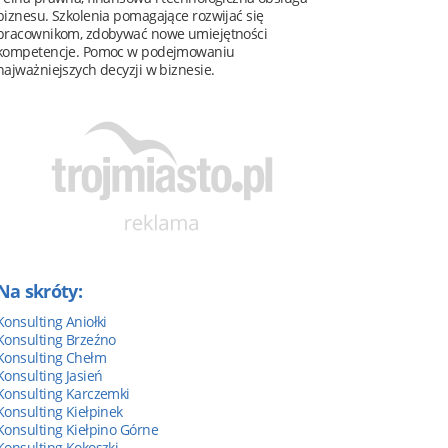
biznesu. Szkolenia pomagające rozwijać się
pracownikom, zdobywać nowe umiejętności
kompetencje. Pomoc w podejmowaniu
najważniejszych decyzji w biznesie.
Na skróty:
Konsulting Aniołki
Konsulting Brzeźno
Konsulting Chełm
Konsulting Jasień
Konsulting Karczemki
Konsulting Kiełpinek
Konsulting Kiełpino Górne
Konsulting Kokoszki