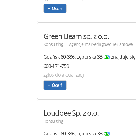
+ Oceń
Green Beam
sp. z o.o.
|
Konsulting
Agencje marketingowo-reklamowe
Gdańsk
80-386
,
Lęborska 3B
znajduje si
608-171-759
zgłoś do aktualizacji
+ Oceń
Loudbee
Sp. z o.o.
Konsulting
Gdańsk
80-386
,
Lęborska 3B