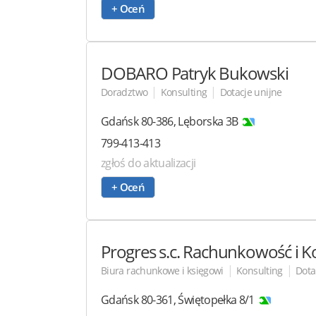
+ Oceń
DOBARO
Patryk Bukowski
|
|
Doradztwo
Konsulting
Dotacje unijne
Gdańsk
80-386
,
Lęborska 3B
799-413-413
zgłoś do aktualizacji
+ Oceń
Progres
s.c. Rachunkowość i K
|
|
Biura rachunkowe i księgowi
Konsulting
Dota
Gdańsk
80-361
,
Świętopełka 8/1