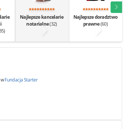
larie
Najlepsze kancelarie
Najlepsze doradztwo
i
notarialne
(32)
prawne
(60)
35)
ę w
Fundacja Starter