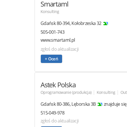
Smartaml
Konsulting
Gdańsk
80-394
,
Kołobrzeska 32
505-001-743
www.smartaml.pl
zgłoś do aktualizacji
+ Oceń
Astek Polska
|
|
Oprogramowanie (produkcja)
Konsulting
Out
Gdańsk
80-386
,
Lęborska 3B
znajduje si
515-049-978
zgłoś do aktualizacji