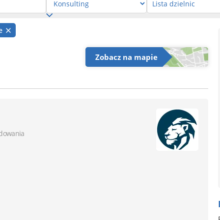
łe
Zobacz na mapie
dowania