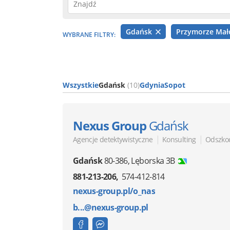
Gdańsk
Przymorze Ma
WYBRANE FILTRY:
Wszystkie
Gdańsk
(10)
Gdynia
Sopot
Nexus Group
Gdańsk
|
|
Agencje detektywistyczne
Konsulting
Odszko
Gdańsk
80-386
,
Lęborska 3B
881-213-206
574-412-814
nexus-group.pl/o_nas
b...@nexus-group.pl