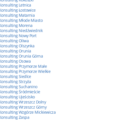
Konsulting Letnica
Konsulting Łostowice
Konsulting Matarnia
Konsulting Młode Miasto
Konsulting Morena
Konsulting Niedźwiednik
Konsulting Nowy Port
Konsulting Oliwa
Konsulting Olszynka
Konsulting Orunia
Konsulting Orunia Górna
Konsulting Osowa
Konsulting Przymorze Małe
Konsulting Przymorze Wielkie
Konsulting Siedlce
Konsulting Strzyża
Konsulting Suchanino
Konsulting Śródmieście
Konsulting Ujeścisko
Konsulting Wrzeszcz Dolny
Konsulting Wrzeszcz Górny
Konsulting Wzgórze Mickiewicza
Konsulting Zaspa