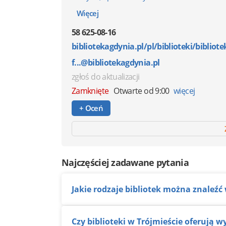
Więcej
58 625-08-16
bibliotekagdynia.pl/pl/biblioteki/bibliot
f...@bibliotekagdynia.pl
zgłoś do aktualizacji
Zamknięte
Otwarte od 9:00
więcej
+ Oceń
Najczęściej zadawane pytania
Jakie rodzaje bibliotek można znaleźć
Czy biblioteki w Trójmieście oferują