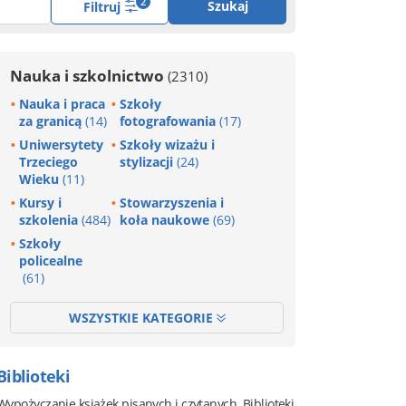
2
Szukaj
Filtruj
Nauka i szkolnictwo
(2310)
Nauka i praca
Szkoły
za granicą
(14)
fotografowania
(17)
Uniwersytety
Szkoły wizażu i
Trzeciego
stylizacji
(24)
Wieku
(11)
Kursy i
Stowarzyszenia i
szkolenia
(484)
koła naukowe
(69)
Szkoły
policealne
(61)
WSZYSTKIE KATEGORIE
Biblioteki
Wypożyczanie książek pisanych i czytanych. Biblioteki