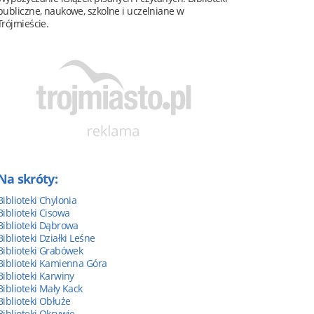
publiczne, naukowe, szkolne i uczelniane w
Trójmieście.
Na skróty:
Biblioteki Chylonia
Biblioteki Cisowa
Biblioteki Dąbrowa
Biblioteki Działki Leśne
Biblioteki Grabówek
Biblioteki Kamienna Góra
Biblioteki Karwiny
Biblioteki Mały Kack
Biblioteki Obłuże
Biblioteki Oksywie