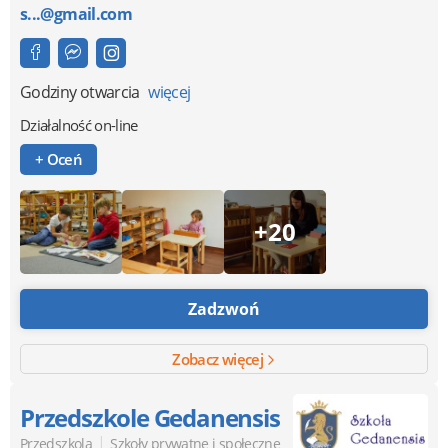
s...@gmail.com
Godziny otwarcia
więcej
Działalność on-line
+ Oceń
+20
Zadzwoń
Zobacz więcej
Przedszkole Gedanensis
|
Przedszkola
Szkoły prywatne i społeczne