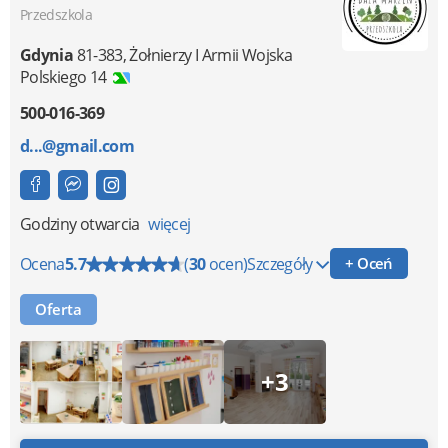
Przedszkola
Gdynia
81-383
,
Żołnierzy I Armii Wojska
Polskiego 14
500-016-369
d...@gmail.com
Godziny otwarcia
więcej
Ocena
5.7
(
30
ocen)
Szczegóły
+ Oceń
Oferta
+3