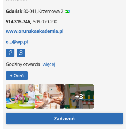
Gdańsk
80-041
,
Krzemowa 2
514-315-746
509-070-200
www.orunskaakademia.pl
o...@wp.pl
Godziny otwarcia
więcej
+ Oceń
+3
Zadzwoń