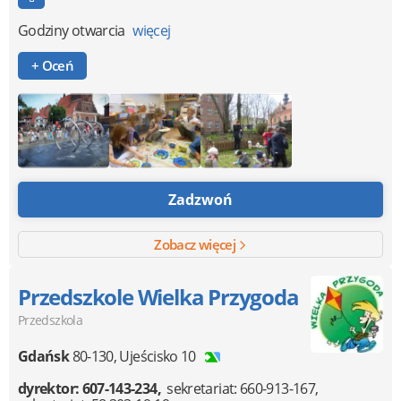
Godziny otwarcia
więcej
+ Oceń
Zadzwoń
Zobacz więcej
Przedszkole Wielka Przygoda
Przedszkola
Gdańsk
80-130
,
Ujeścisko 10
dyrektor: 607-143-234
sekretariat: 660-913-167