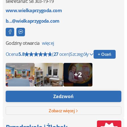
sekretariat: 58 303-19-19
www.wielkaprzygoda.com
b...@wielkaprzygoda.com
Godziny otwarcia
więcej
Ocena
5.8
(
27
ocen)
Szczegóły
+ Oceń
+2
Zadzwoń
Zobacz więcej