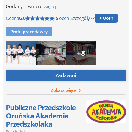
Godziny otwarcia
więcej
Ocena
6.0
(
5
ocen)
Szczegóły
+ Oceń
Profil pracodawcy
+8
Zadzwoń
Zobacz więcej
Publiczne Przedszkole
Oruńska Akademia
Przedszkolaka
Przedszkola