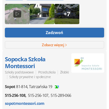
+7
Zadzwoń
Zobacz więcej
Sopocka Szkoła
Montessori
|
|
Szkoły podstawowe
Przedszkola
Żłobki
|
Szkoły prywatne i społeczne
Sopot
81-814
,
Tatrzańska 19
515-256-108
515-256-107
515-289-066
sopotmontessori.com