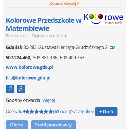
Zobacz więcej
Kolorowe Przedszkole w
Matemblewie
|
Przedszkola
Opieka nad dziećmi
Gdańsk
80-283
,
Gustawa Herlinga-Grudzińskiego 2
507-224-460
508-351-136
608-409-753
www.kolorowe.gda.pl
b...@kolorowe.gda.pl
Godziny otwarcia
więcej
Ocena
5.9
(
61
ocen)
Szczegóły
+ Oceń
Oferta
Profil pracodawcy