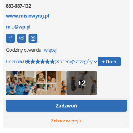
883-687-132
www.misiowyraj.pl
m...@wp.pl
Godziny otwarcia
więcej
Ocena
6.0
(
3
oceny)
Szczegóły
+ Oceń
+2
Zadzwoń
Zobacz więcej