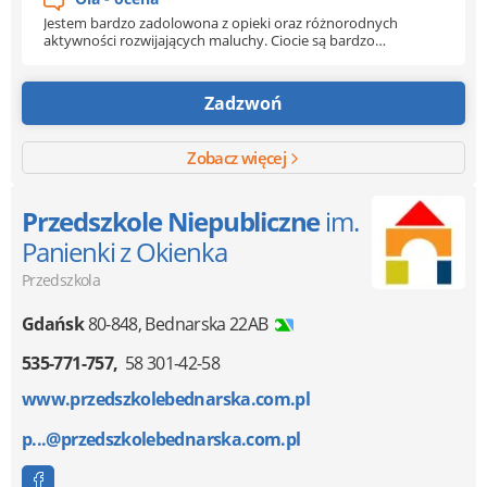
Jestem bardzo zadolowona z opieki oraz różnorodnych
aktywności rozwijających maluchy. Ciocie są bardzo
empatyczne i organizują czas dzieciom w ciekawy sposób .
Synek chodzi z radością i to cieszy nas najbardziej
Zadzwoń
Zobacz więcej
Przedszkole Niepubliczne
im.
Panienki z Okienka
Przedszkola
Gdańsk
80-848
,
Bednarska 22AB
535-771-757
58 301-42-58
www.przedszkolebednarska.com.pl
p...@przedszkolebednarska.com.pl