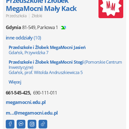
Przedszkole i Żłobek
MegaMocni Mały Kack
|
Przedszkola
Żłobki
Gdynia
81-549
,
Parkowa 1
inne oddziały
(10)
Przedszkole i Żłobek MegaMocni Jasień
Gdańsk, Przywidzka 7
Przedszkole i Żłobek MegaMocni Stogi
(Pomorskie Centrum
Inwestycyjne)
Gdańsk, prof. Witolda Andruszkiewicza 5
Więcej
661-545-425
690-111-011
megamocni.edu.pl
m...@megamocni.edu.pl