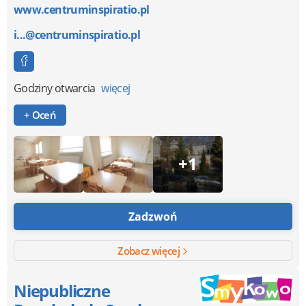
www.centruminspiratio.pl
i...@centruminspiratio.pl
Godziny otwarcia
więcej
+ Oceń
+1
Zadzwoń
Zobacz więcej
Niepubliczne