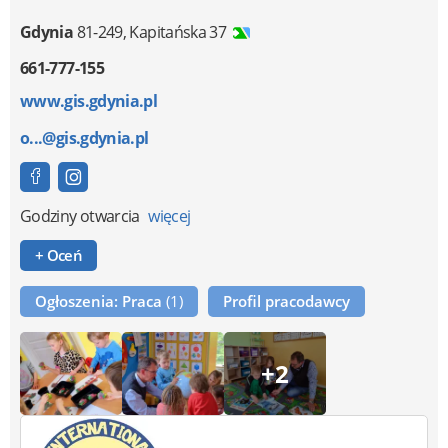
Gdynia
81-249
,
Kapitańska 37
661-777-155
www.gis.gdynia.pl
o...@gis.gdynia.pl
Godziny otwarcia
więcej
+ Oceń
Ogłoszenia: Praca
(1)
Profil pracodawcy
+2