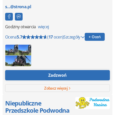
s...@strona.pl
Godziny otwarcia
więcej
Ocena
5.7
(
17
ocen)
Szczegóły
+ Oceń
Zadzwoń
Zobacz więcej
Niepubliczne
Przedszkole Podwodna