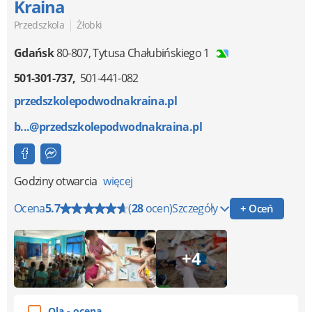
Kraina
|
Przedszkola
Żłobki
Gdańsk
80-807
,
Tytusa Chałubińskiego 1
501-301-737
501-441-082
przedszkolepodwodnakraina.pl
b...@przedszkolepodwodnakraina.pl
Godziny otwarcia
więcej
Ocena
5.7
(
28
ocen)
Szczegóły
+ Oceń
+4
Ola - ocena