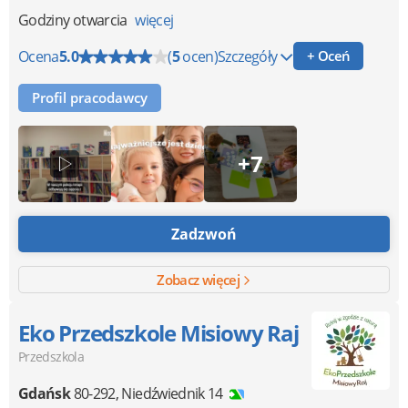
Godziny otwarcia
więcej
Ocena
5.0
(
5
ocen)
Szczegóły
+ Oceń
Profil pracodawcy
+7
Zadzwoń
Zobacz więcej
Eko Przedszkole Misiowy Raj
Przedszkola
Gdańsk
80-292
,
Niedźwiednik 14