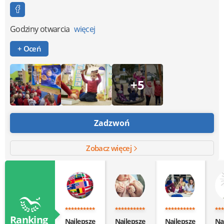
Godziny otwarcia
więcej
+ Oceń
+5
Zadzwoń
Zobacz więcej
Ranking
Najlepsze
Najlepsze
Najlepsze
Na