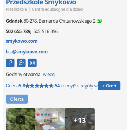
Przedszkole Smykowo
|
Przedszkola
Centra edukacyjne dla dzieci
Gdańsk
80-278
,
Bernarda Chrzanowskiego 2
502-655-789
505-516-356
smykowo.com
b...@smykowo.com
Godziny otwarcia
więcej
Ocena
5.8
(
54
oceny)
Szczegóły
+ Oceń
Oferta
+13