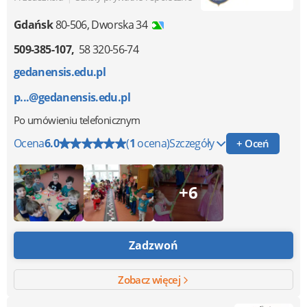
Gdańsk
80-506
,
Dworska 34
509-385-107
58 320-56-74
gedanensis.edu.pl
p...@gedanensis.edu.pl
Po umówieniu telefonicznym
Ocena
6.0
(
1
ocena)
Szczegóły
+ Oceń
+6
Zadzwoń
Zobacz więcej