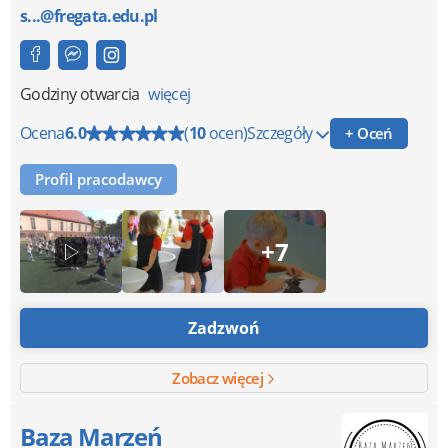
s...@fregata.edu.pl
Godziny otwarcia
więcej
Ocena
6.0
(
10
ocen)
Szczegóły
+ Oceń
Profil pracodawcy
+7
Zadzwoń
Zobacz więcej
Baza Marzeń