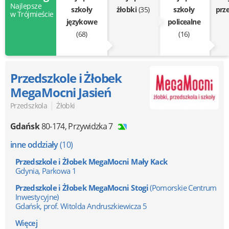
Najlepsze
szkoły
żłobki
(35)
szkoły
prz
w Trójmieście
językowe
policealne
(68)
(16)
Przedszkole i Żłobek
MegaMocni Jasień
|
Przedszkola
Żłobki
Gdańsk
80-174
,
Przywidzka 7
inne oddziały
(10)
Przedszkole i Żłobek MegaMocni Mały Kack
Gdynia, Parkowa 1
Przedszkole i Żłobek MegaMocni Stogi
(Pomorskie Centrum
Inwestycyjne)
Gdańsk, prof. Witolda Andruszkiewicza 5
Więcej