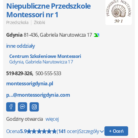
Niepubliczne Przedszkole
Montessori nr 1
|
Przedszkola
Żłobki
Gdynia
81-436
,
Gabriela Narutowicza 17
inne oddziały
Centrum Szkoleniowe Montessori
Gdynia, Gabriela Narutowicza 17
519-829-326
500-555-533
montessorigdynia.pl
p...@montessorigdynia.com
Godziny otwarcia
więcej
Ocena
5.9
(
141
ocen)
Szczegóły
+ Oceń