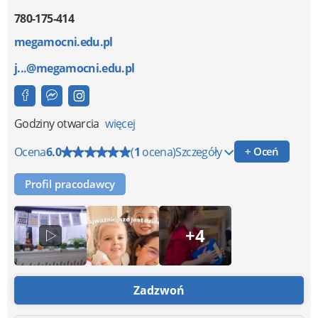
780-175-414
megamocni.edu.pl
j...@megamocni.edu.pl
Godziny otwarcia
więcej
Ocena
6.0
(
1
ocena)
Szczegóły
+ Oceń
Profil pracodawcy
+4
Zadzwoń