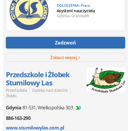
OGŁOSZENIA: Praca
Asystent nauczyciela
Gdynia, Grabówek
Zadzwoń
Zobacz więcej
Przedszkole i Żłobek
Stumilowy Las
|
|
Przedszkola
Opieka nad dziećmi
Żłobki
Gdynia
81-531
,
Wielkopolska 303
886-163-290
www.stumilowylas.com.pl