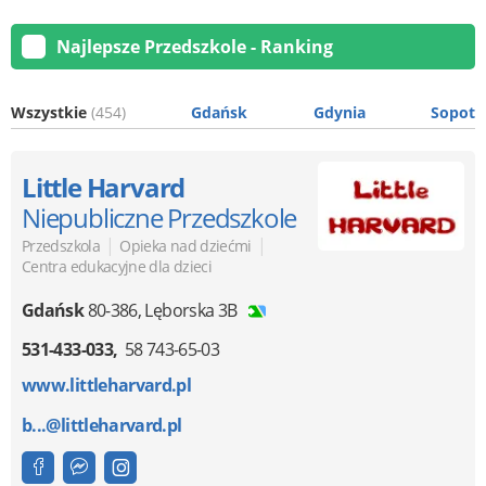
Najlepsze Przedszkole - Ranking
Wszystkie
(454)
Gdańsk
Gdynia
Sopot
Little Harvard
Niepubliczne Przedszkole
|
|
Przedszkola
Opieka nad dziećmi
Centra edukacyjne dla dzieci
Gdańsk
80-386
,
Lęborska 3B
531-433-033
58 743-65-03
www.littleharvard.pl
b...@littleharvard.pl