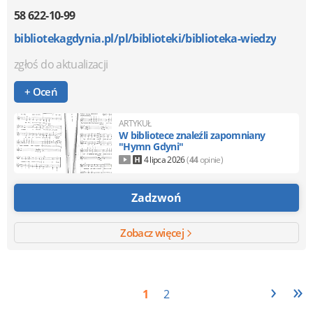
58 622-10-99
bibliotekagdynia.pl/pl/biblioteki/biblioteka-wiedzy
zgłoś do aktualizacji
+ Oceń
ARTYKUŁ
W bibliotece znaleźli zapomniany
"Hymn Gdyni"
4 lipca 2026
(
44
opinie)
Zadzwoń
Zobacz więcej
›
»
1
2