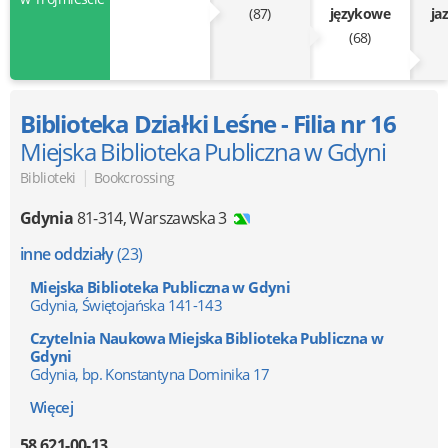
(87)
językowe
ja
(68)
Biblioteka Działki Leśne - Filia nr 16
Miejska Biblioteka Publiczna w Gdyni
|
Biblioteki
Bookcrossing
Gdynia
81-314
,
Warszawska 3
inne oddziały
(23)
Miejska Biblioteka Publiczna w Gdyni
Gdynia, Świętojańska 141-143
Czytelnia Naukowa Miejska Biblioteka Publiczna w
Gdyni
Gdynia, bp. Konstantyna Dominika 17
Więcej
58 621-00-13