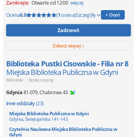
Zamknięte
Otwarte od 12:00
więcej
Ocena
6.0
(
1
ocena)
Szczegóły
+ Oceń
Zadzwoń
Zobacz więcej
Biblioteka Pustki Cisowskie - Filia nr 8
Miejska Biblioteka Publiczna w Gdyni
|
Biblioteki
Bookcrossing
Gdynia
81-079
,
Chabrowa 43
inne oddziały
(23)
Miejska Biblioteka Publiczna w Gdyni
Gdynia, Świętojańska 141-143
Czytelnia Naukowa Miejska Biblioteka Publiczna w
Gdyni