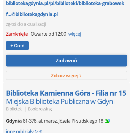
bibliotekagdynia.pl/pl/biblioteki/biblioteka-grabowek
f...@bibliotekagdynia.pl
zgłoś do aktualizacji
Zamknięte
Otwarte od 12:00
więcej
+ Oceń
Zadzwoń
Zobacz więcej
Biblioteka Kamienna Góra - Filia nr 15
Miejska Biblioteka Publiczna w Gdyni
|
Biblioteki
Bookcrossing
Gdynia
81-378
,
al. marsz. Józefa Piłsudskiego 18
inne oddziały
(23)