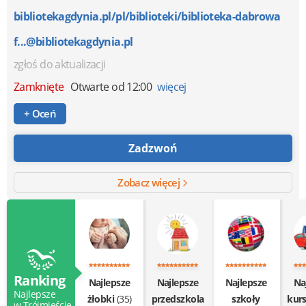
bibliotekagdynia.pl/pl/biblioteki/biblioteka-dabrowa
f...@bibliotekagdynia.pl
zgłoś do aktualizacji
Zamknięte
Otwarte od 12:00
więcej
+ Oceń
Zadzwoń
Zobacz więcej
Ranking
Najlepsze
Najlepsze
Najlepsze
Na
Najlepsze
żłobki
(35)
przedszkola
szkoły
kur
w Trójmieście