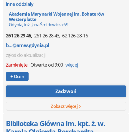
inne oddziały
Akademia Marynarki Wojennej im. Bohaterów
Westerplatte
Gdynia, inż. Jana Śmidowicza 69
261 26 29 46
261 26 28 43
62 126-28-16
b...@amw.gdynia.pl
zgłoś do aktualizacji
Zamknięte
Otwarte od 9:00
więcej
+ Oceń
Zadzwoń
Zobacz więcej
Biblioteka Główna im. kpt. ż. w.
Karola Olgierda Borchardta