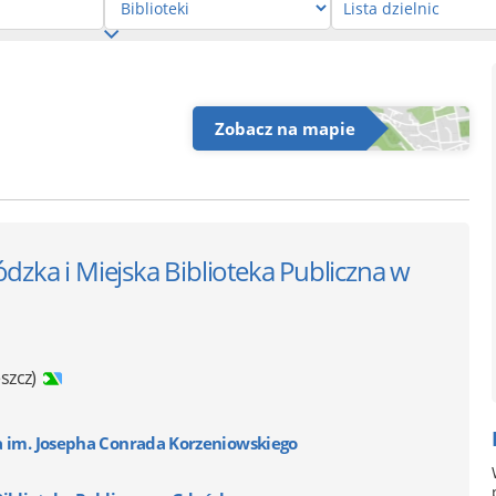
Zobacz na mapie
zka i Miejska Biblioteka Publiczna w
szcz)
a im. Josepha Conrada Korzeniowskiego