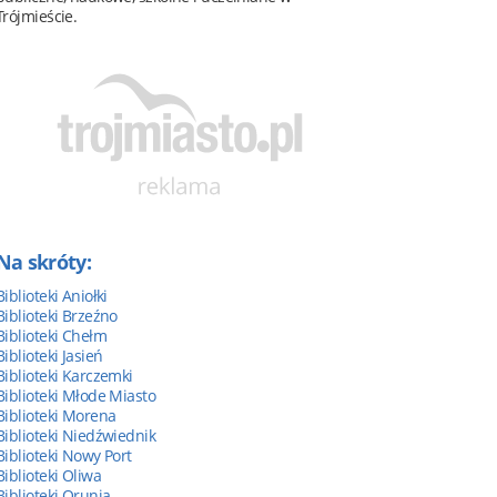
Trójmieście.
Na skróty:
Biblioteki Aniołki
Biblioteki Brzeźno
Biblioteki Chełm
Biblioteki Jasień
Biblioteki Karczemki
Biblioteki Młode Miasto
Biblioteki Morena
Biblioteki Niedźwiednik
Biblioteki Nowy Port
Biblioteki Oliwa
Biblioteki Orunia