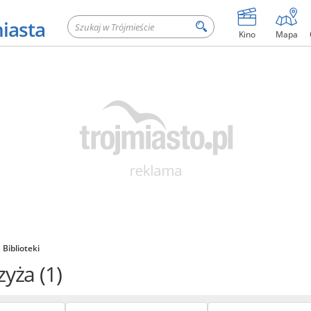
miasta
Kino
Mapa
Biblioteki
zyża
(1)