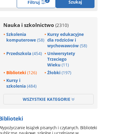
2
Szukaj
Filtruj
Nauka i szkolnictwo
(2310)
Szkolenia
Kursy edukacyjne
komputerowe
(58)
dla rodziców i
wychowawców
(58)
Przedszkola
(454)
Uniwersytety
Trzeciego
Wieku
(11)
Biblioteki
(126)
Żłobki
(197)
Kursy i
szkolenia
(484)
WSZYSTKIE KATEGORIE
Biblioteki
Wypożyczanie książek pisanych i czytanych. Biblioteki
publiczne, naukowe, szkolne i uczelniane w