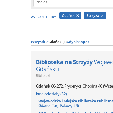
Gdańsk
Strzyża
WYBRANE FILTRY:
Wszystkie
Gdańsk
(1)
Gdynia
Sopot
Biblioteka na Strzyży
Wojewód
Gdańsku
Biblioteki
Gdańsk
80-272
,
Fryderyka Chopina 40
(Wrze
inne oddziały
(32)
Wojewódzka i Miejska Biblioteka Publiczn
Gdańsk, Targ Rakowy 5/6