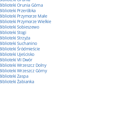
Biblioteki Orunia Górna
Biblioteki Przeróbka
Biblioteki Przymorze Małe
Biblioteki Przymorze Wielkie
Biblioteki Sobieszewo
Biblioteki Stogi
Biblioteki Strzyża
Biblioteki Suchanino
Biblioteki Śródmieście
Biblioteki Ujeścisko
Biblioteki VII Dwór
Biblioteki Wrzeszcz Dolny
Biblioteki Wrzeszcz Górny
Biblioteki Zaspa
Biblioteki Żabianka