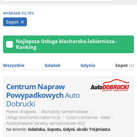
WYBRANE FILTRY:
Sopot
Najlepsza Usługa blacharsko-lakiernicza -
Ranking
Wszystkie
Gdańsk
Gdynia
Sopot
(4)
Centrum Napraw
Powypadkowych
Auto
Dobrucki
|
|
Pomoc drogowa
Warsztaty samochodowe
|
|
Usługi blacharsko-lakiernicze
Części zamienne - detal
Autoryzowane serwisy samochodowe ASO
Na terenie:
Gdańska, Sopotu, Gdyni, okolic Trójmiasta