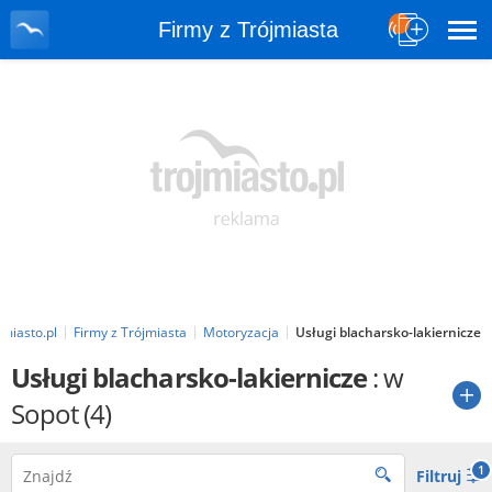
Firmy z Trójmiasta
jmiasto.pl
Firmy z Trójmiasta
Motoryzacja
Usługi blacharsko-lakiernicze
Usługi blacharsko-lakiernicze
: w
Sopot
(4)
1
Filtruj