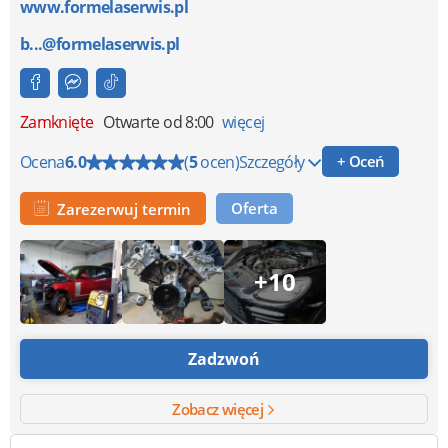
www.formelaserwis.pl
b...@formelaserwis.pl
Zamknięte
Otwarte od 8:00
więcej
Ocena
6.0
(
5
ocen)
Szczegóły
+ Oceń
Oferta
Zarezerwuj termin
+10
Zadzwoń
Zobacz więcej