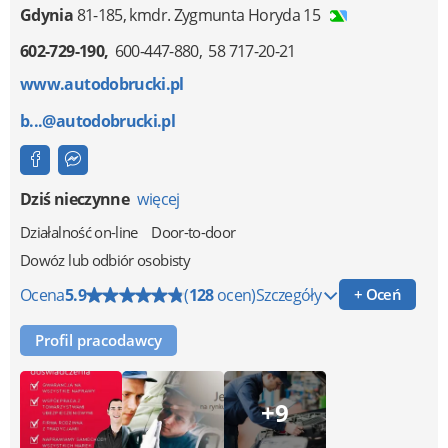
Gdynia
81-185
,
kmdr. Zygmunta Horyda 15
602-729-190
600-447-880
58 717-20-21
www.autodobrucki.pl
b...@autodobrucki.pl
Dziś nieczynne
więcej
Działalność on-line
Door-to-door
Dowóz lub odbiór osobisty
Ocena
5.9
(
128
ocen)
Szczegóły
+ Oceń
Profil pracodawcy
+9