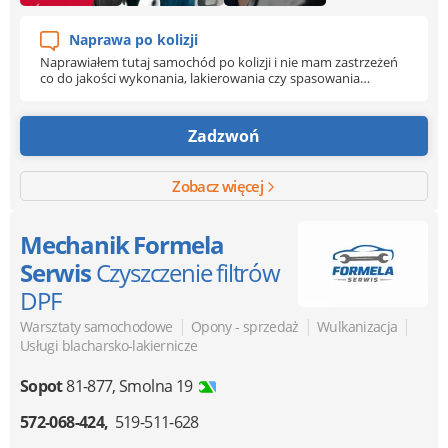
Naprawa po kolizji
Naprawiałem tutaj samochód po kolizji i nie mam zastrzeżeń
co do jakości wykonania, lakierowania czy spasowania
elementów więc jestem w pełni zadowolony.
Zadzwoń
Zobacz więcej
Mechanik Formela
Serwis
Czyszczenie filtrów
DPF
|
|
|
Warsztaty samochodowe
Opony - sprzedaż
Wulkanizacja
Usługi blacharsko-lakiernicze
Sopot
81-877
,
Smolna 19
572-068-424
519-511-628