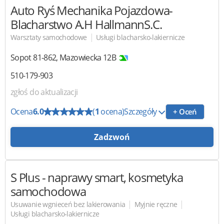
Auto Ryś Mechanika Pojazdowa-
Blacharstwo
A.H HallmannS.C.
|
Warsztaty samochodowe
Usługi blacharsko-lakiernicze
Sopot
81-862
,
Mazowiecka 12B
510-179-903
zgłoś do aktualizacji
Ocena
6.0
(
1
ocena)
Szczegóły
+ Oceń
Zadzwoń
S Plus
- naprawy smart, kosmetyka
samochodowa
|
|
Usuwanie wgnieceń bez lakierowania
Myjnie ręczne
Usługi blacharsko-lakiernicze