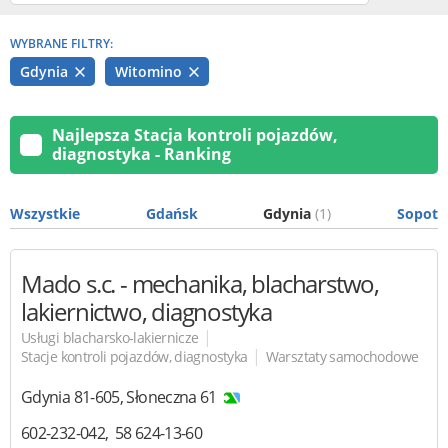
WYBRANE FILTRY:
Gdynia
Witomino
Najlepsza Stacja kontroli pojazdów,
diagnostyka - Ranking
Wszystkie
Gdańsk
Gdynia
(1)
Sopot
Mado s.c.
- mechanika, blacharstwo,
lakiernictwo, diagnostyka
|
Usługi blacharsko-lakiernicze
|
Stacje kontroli pojazdów, diagnostyka
Warsztaty samochodowe
Gdynia
81-605
,
Słoneczna 61
602-232-042
58 624-13-60