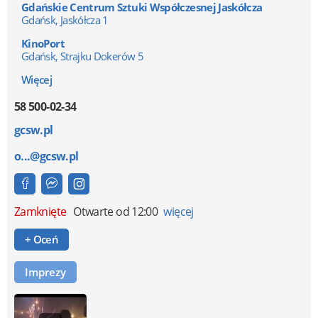
Gdańskie Centrum Sztuki Współczesnej Jaskółcza
Gdańsk, Jaskółcza 1
KinoPort
Gdańsk, Strajku Dokerów 5
Więcej
58 500-02-34
gcsw.pl
o...@gcsw.pl
Zamknięte
Otwarte od 12:00
więcej
+ Oceń
Imprezy