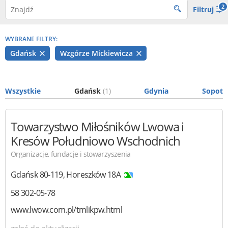
2
Filtruj
WYBRANE FILTRY:
Gdańsk
Wzgórze Mickiewicza
Wszystkie
Gdańsk
(1)
Gdynia
Sopot
Towarzystwo Miłośników Lwowa i
Kresów Południowo Wschodnich
Organizacje, fundacje i stowarzyszenia
Gdańsk
80-119
,
Horeszków 18A
58 302-05-78
www.lwow.com.pl/tmlikpw.html