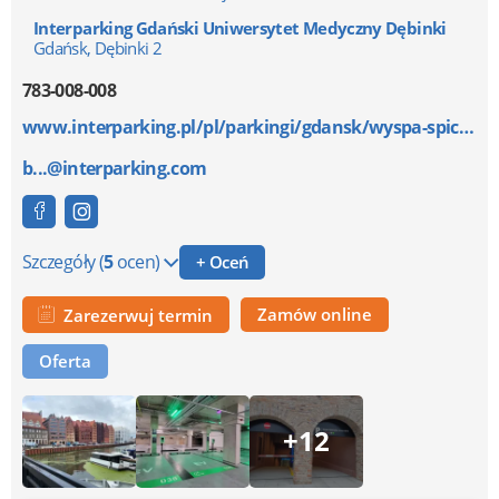
Interparking Gdański Uniwersytet Medyczny Dębinki
Gdańsk, Dębinki 2
783-008-008
www.interparking.pl/pl/parkingi/gdansk/wyspa-spichrz...
b...@interparking.com
Szczegóły
(
5
ocen)
+ Oceń
Zamów online
Zarezerwuj termin
Oferta
+12