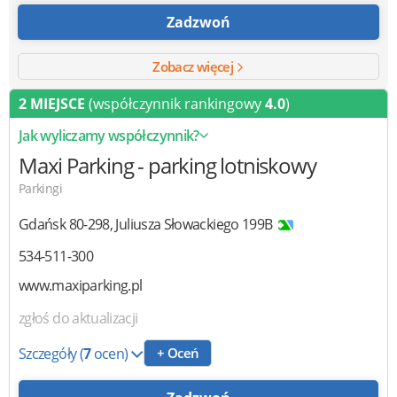
Zadzwoń
Zobacz więcej
2 MIEJSCE
(współczynnik rankingowy
4.0
)
Jak wyliczamy współczynnik?
Maxi Parking
- parking lotniskowy
Parkingi
Gdańsk
80-298
,
Juliusza Słowackiego 199B
534-511-300
www.maxiparking.pl
zgłoś do aktualizacji
Szczegóły
(
7
ocen)
+ Oceń