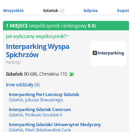
Wszystkie
Gdańsk
(2)
Gdynia
Sopot
1 MIEJSCE
(współczynnik rankingowy
8.0
)
Jak wyliczamy współczynnik?
Interparking Wyspa
Spichrzów
Parkingi
Gdańsk
80-686
,
Chmielna 110
inne oddziały
(4)
Interparking Port Lotniczy Gdańsk
Gdańsk, Juliusza Słowackiego
Interparking Gdańsk Centrum
Gdańsk, Podwale Grodzkie 6
Interparking Gdański Uniwersytet Medyczny
Gdańsk, Marii Skłodowskiej-Curie