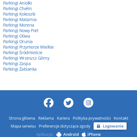
Parkingi Aniołki
Parkingi Chełm
Parkingi Kokoszki
Parkingi Matarnia
Parkingi Morena
Parkingi Nowy Port
Parkingi Oliwa
Parkingi Orunia
Parkingi Przymorze Wielkie
Parkingi Śródmieście
Parkingi Wrzeszcz Górny
Parkingi Zaspa
Parkingi Żabianka
Strona główna
Reklama
Kariera
Polityka prywatności
Kontakt
Mapa serwisu
Preferencje dotyczące zgody
Logowanie
Aplikacje:
Android
iPhone