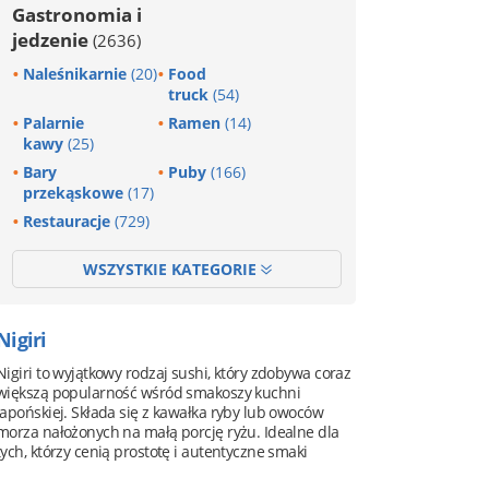
Gastronomia i
jedzenie
(2636)
Naleśnikarnie
(20)
Food
truck
(54)
Palarnie
Ramen
(14)
kawy
(25)
Bary
Puby
(166)
przekąskowe
(17)
Restauracje
(729)
WSZYSTKIE KATEGORIE
Nigiri
Nigiri to wyjątkowy rodzaj sushi, który zdobywa coraz
większą popularność wśród smakoszy kuchni
japońskiej. Składa się z kawałka ryby lub owoców
morza nałożonych na małą porcję ryżu. Idealne dla
tych, którzy cenią prostotę i autentyczne smaki