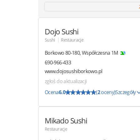
Dojo Sushi
|
Sushi
Restauracje
Borkowo
80-180
,
Współczesna 1M
690-966-433
www.dojosushiborkowo.pl
zgłoś do aktualizacji
Ocena
6.0
(
2
oceny)
Szczegóły
Mikado Sushi
Restauracje