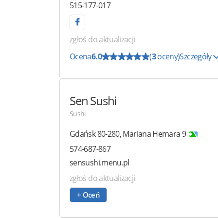
515-177-017
zgłoś do aktualizacji
Ocena
6.0
(
3
oceny)
Szczegóły
Sen Sushi
Sushi
Gdańsk
80-280
,
Mariana Hemara 9
574-687-867
sensushi.menu.pl
zgłoś do aktualizacji
+ Oceń