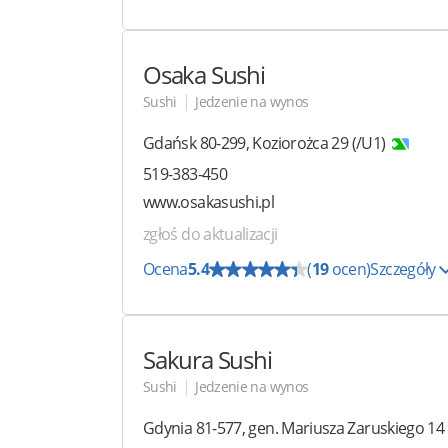
Osaka Sushi
|
Sushi
Jedzenie na wynos
Gdańsk
80-299
,
Koziorożca 29
(/U1)
519-383-450
www.osakasushi.pl
zgłoś do aktualizacji
Ocena
5.4
(
19
ocen)
Szczegóły
Sakura Sushi
|
Sushi
Jedzenie na wynos
Gdynia
81-577
,
gen. Mariusza Zaruskiego 14