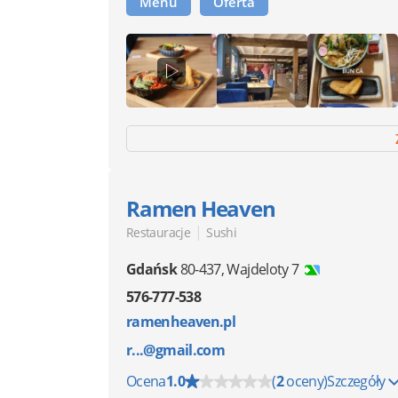
Menu
Oferta
Ramen Heaven
|
Restauracje
Sushi
Gdańsk
80-437
,
Wajdeloty 7
576-777-538
ramenheaven.pl
r...@gmail.com
Ocena
1.0
(
2
oceny)
Szczegóły