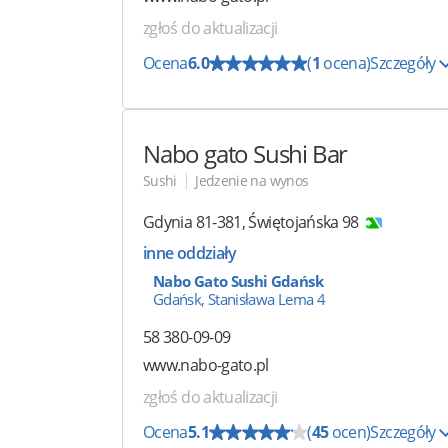
zgłoś do aktualizacji
Ocena
6.0
(
1
ocena)
Szczegóły
Nabo gato Sushi Bar
|
Sushi
Jedzenie na wynos
Gdynia
81-381
,
Świętojańska 98
inne oddziały
Nabo Gato Sushi Gdańsk
Gdańsk, Stanisława Lema 4
58 380-09-09
www.nabo-gato.pl
zgłoś do aktualizacji
Ocena
5.1
(
45
ocen)
Szczegóły