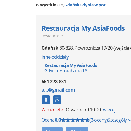
Wszystkie
(18)
Gdańsk
Gdynia
Sopot
Restauracja My AsiaFoods
Restauracje
Gdańsk
80-828
,
Powroźnicza 19/20
(wejście
inne oddziały
Restauracja My AsiaFoods
Gdynia, Abarahama 18
661-278-831
a...@gmail.com
Zamknięte
Otwarte od 10:00
więcej
Ocena
6.0
(
3
oceny)
Szczegóły