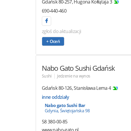
Gdańsk
80-257
,
Hugona Kołłątaja 3
690-440-460
zgłoś do aktualizacji
+ Oceń
Nabo Gato Sushi
Gdańsk
|
Sushi
Jedzenie na wynos
Gdańsk
80-126
,
Stanisława Lema 4
inne oddziały
Nabo gato Sushi Bar
Gdynia, Świętojańska 98
58 380-00-85
www.nabo-gato.pl