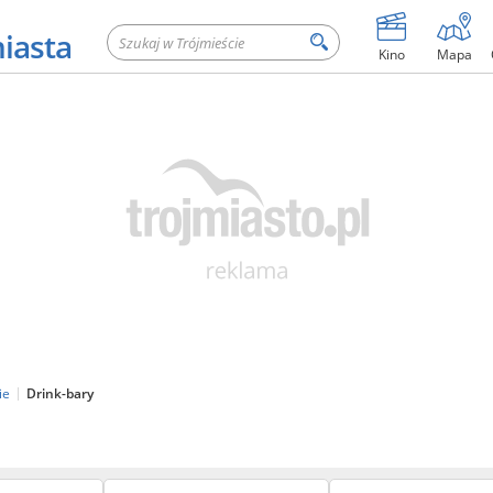
miasta
Kino
Mapa
ie
Drink-bary