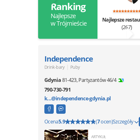
Ranking
Najlepsze
Najlepsze restau
w Trójmieście
(267)
Independence
|
Drink-bary
Puby
Gdynia
81-423
,
Partyzantów 46/4
790-730-791
k...@independence-gdynia.pl
Ocena
5.9
(
7
ocen)
Szczegóły
ARTYKUŁ