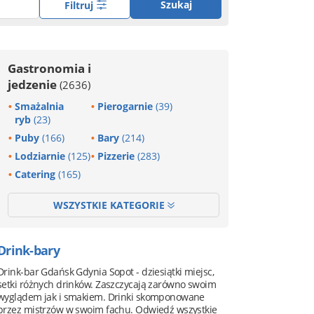
Szukaj
Filtruj
Gastronomia i
jedzenie
(2636)
Smażalnia
Pierogarnie
(39)
ryb
(23)
Puby
(166)
Bary
(214)
Lodziarnie
(125)
Pizzerie
(283)
Catering
(165)
WSZYSTKIE KATEGORIE
Drink-bary
Drink-bar Gdańsk Gdynia Sopot - dziesiątki miejsc,
setki różnych drinków. Zaszczycają zarówno swoim
wyglądem jak i smakiem. Drinki skomponowane
przez mistrzów w swoim fachu. Odwiedź wszystkie