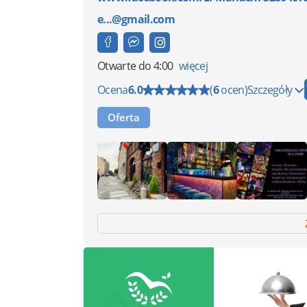
e...@gmail.com
Otwarte
do 4:00
więcej
Ocena
6.0
(
6
ocen)
Szczegóły
Oferta