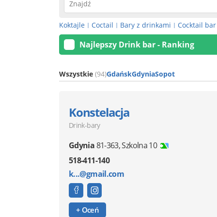
Koktajle
Coctail
Bary z drinkami
Cocktail bar
|
|
|
Najlepszy Drink bar - Ranking
Wszystkie
(94)
Gdańsk
Gdynia
Sopot
Konstelacja
Drink-bary
Gdynia
81-363
,
Szkolna 10
518-411-140
k...@gmail.com
+ Oceń