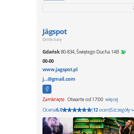
Jägspot
Drink-bary
Gdańsk
80-834
,
Świętego Ducha 14B
00-00
www.jagspot.pl
j...@gmail.com
Zamknięte
Otwarte od 17:00
więcej
Ocena
6.0
(
12
ocen)
Szczegóły