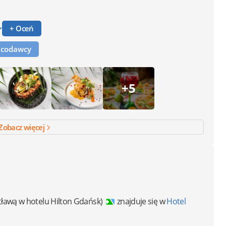
+ Oceń
racodawcy
+5
Zobacz więcej
tławą w hotelu Hilton Gdańsk)
znajduje się w
Hotel