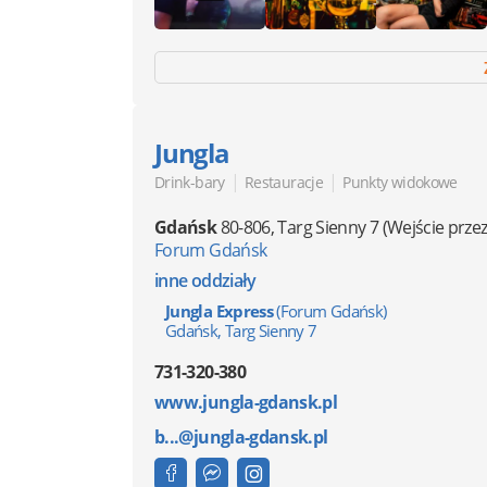
Jungla
|
|
Drink-bary
Restauracje
Punkty widokowe
Gdańsk
80-806
,
Targ Sienny 7
(Wejście prz
Forum Gdańsk
inne oddziały
Jungla Express
(Forum Gdańsk)
Gdańsk, Targ Sienny 7
731-320-380
www.jungla-gdansk.pl
b...@jungla-gdansk.pl