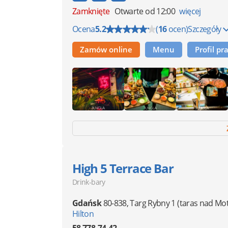
Zamknięte
Otwarte od 12:00
więcej
Ocena
5.2
(
16
ocen)
Szczegóły
Zamów online
Menu
Profil p
High 5 Terrace Bar
Drink-bary
Gdańsk
80-838
,
Targ Rybny 1
(taras nad Mo
Hilton
58 778-74-42