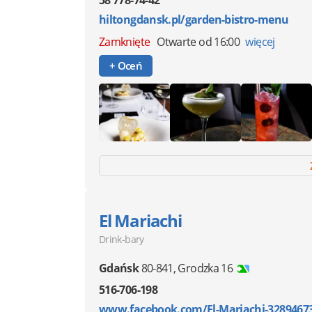
hiltongdansk.pl/garden-bistro-menu
Zamknięte
Otwarte od 16:00
więcej
+ Oceń
El Mariachi
Drink-bary
Gdańsk
80-841
,
Grodzka 16
516-706-198
www.facebook.com/El-Mariachi-3289467