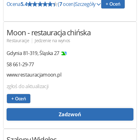
Ocena
5.4
(
7
ocen)
Szczegóły
+ Oceń
Moon
- restauracja chińska
|
Restauracje
Jedzenie na wynos
Gdynia
81-319
,
Śląska 27
58 661-29-77
www.restauracjamoon.pl
zgłoś do aktualizacji
+ Oceń
Zadzwoń
Szalony Widelec