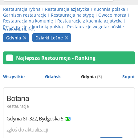
Restauracja rybna
Restauracja azjatycka
Kuchnia polska
|
|
|
Garnizon restauracje
Restauracja na stypę
Owoce morza
|
|
|
Restauracja na komunię
Restauracje z kuchnią azjatycką
|
|
Restauracje z kuchnią polską
Restauracje wegetariańskie
|
WYBRANE FILTRY:
Gdynia
Działki Leśne
Najlepsza Restauracja - Ranking
Wszystkie
Gdańsk
Gdynia
(3)
Sopot
Botana
Restauracje
Gdynia
81-322
,
Bydgoska 5
zgłoś do aktualizacji