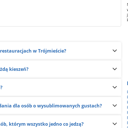
 restauracjach w Trójmieście?
ażdą kieszeń?
e?
ją dania dla osób o wysublimowanych gustach?
osób, którym wszystko jedno co jedzą?