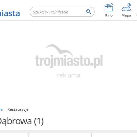
miasta
Kino
Mapa
ie
Restauracje
 Dąbrowa
(1)