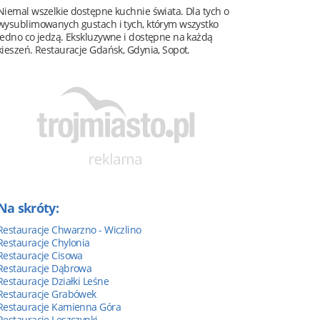
Niemal wszelkie dostępne kuchnie świata. Dla tych o
wysublimowanych gustach i tych, którym wszystko
jedno co jedzą. Ekskluzywne i dostępne na każdą
kieszeń. Restauracje Gdańsk, Gdynia, Sopot.
Na skróty:
Restauracje Chwarzno - Wiczlino
Restauracje Chylonia
Restauracje Cisowa
Restauracje Dąbrowa
Restauracje Działki Leśne
Restauracje Grabówek
Restauracje Kamienna Góra
Restauracje Leszczynki