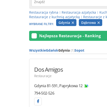
Restauracja rybna
Restauracja azjatycka
Kuch
|
|
Restauracje z kuchnią azjatycką
Restauracje z 
|
Gdynia
Dąbrowa
WYBRANE FILTRY:
Najlepsza Restauracja - Ranking
Wszystkie
Gdańsk
Gdynia
(1)
Sopot
Dos Amigos
Restauracje
Gdynia
81-591
,
Paprykowa 12
794-502-526