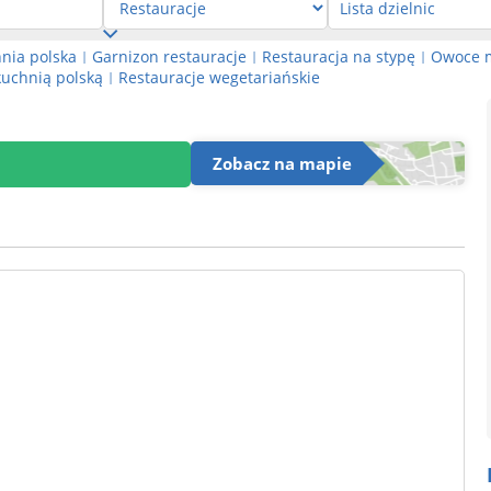
nia polska
Garnizon restauracje
Restauracja na stypę
Owoce 
|
|
|
kuchnią polską
Restauracje wegetariańskie
|
Zobacz na mapie