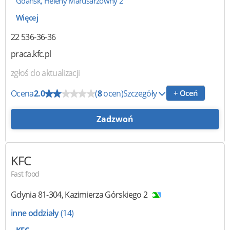
Gdańsk, Heleny Marusarzówny 2
Więcej
22 536-36-36
praca.kfc.pl
zgłoś do aktualizacji
Ocena
2.0
(
8
ocen)
Szczegóły
+ Oceń
Zadzwoń
KFC
Fast food
Gdynia
81-304
,
Kazimierza Górskiego 2
inne oddziały
(14)