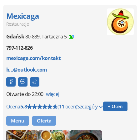
Mexicaga
Restauracje
Gdańsk
80-839
,
Tartaczna 5
797-112-826
mexicaga.com/kontakt
b...@outlook.com
Otwarte
do 22:00
więcej
Ocena
5.8
(
11
ocen)
Szczegóły
+ Oceń
Menu
Oferta