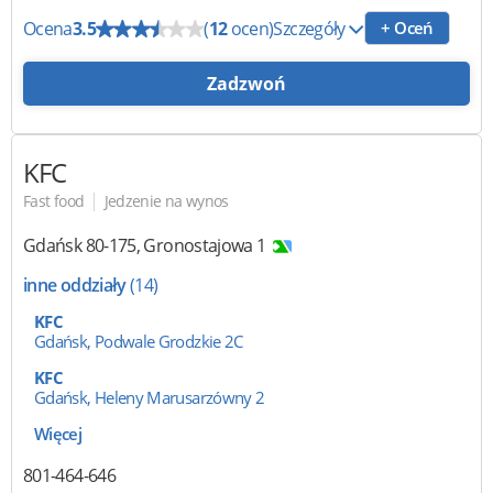
Ocena
3.5
(
12
ocen)
Szczegóły
+ Oceń
Zadzwoń
KFC
|
Fast food
Jedzenie na wynos
Gdańsk
80-175
,
Gronostajowa 1
inne oddziały
(14)
KFC
Gdańsk, Podwale Grodzkie 2C
KFC
Gdańsk, Heleny Marusarzówny 2
Więcej
801-464-646