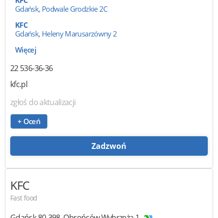
KFC
Gdańsk, Podwale Grodzkie 2C
KFC
Gdańsk, Heleny Marusarzówny 2
Więcej
22 536-36-36
kfc.pl
zgłoś do aktualizacji
+ Oceń
Zadzwoń
KFC
Fast food
Gdańsk
80-398
,
Obrońców Wybrzeża 1