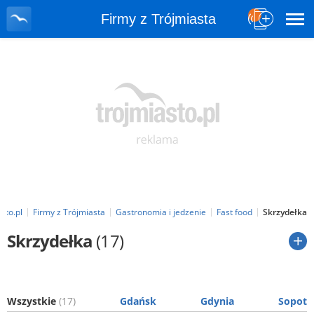
Firmy z Trójmiasta
sto.pl
Firmy z Trójmiasta
Gastronomia i jedzenie
Fast food
Skrzydełka
Skrzydełka
(17)
Wszystkie
(17)
Gdańsk
Gdynia
Sopot