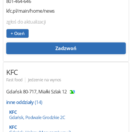
801-464-646
kfc.pl/main/home/news
zgłoś do aktualizacji
+ Oceń
Zadzwoń
KFC
|
Fast food
Jedzenie na wynos
Gdańsk
80-717
,
Miałki Szlak 12
inne oddziały
(14)
KFC
Gdańsk, Podwale Grodzkie 2C
KFC