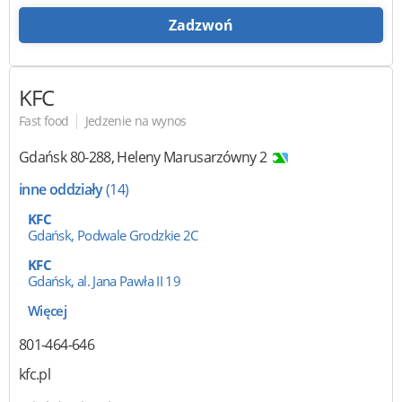
Zadzwoń
KFC
|
Fast food
Jedzenie na wynos
Gdańsk
80-288
,
Heleny Marusarzówny 2
inne oddziały
(14)
KFC
Gdańsk, Podwale Grodzkie 2C
KFC
Gdańsk, al. Jana Pawła II 19
Więcej
801-464-646
kfc.pl