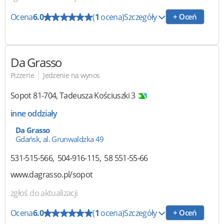
Ocena
6.0
(
1
ocena)
Szczegóły
+ Oceń
Da Grasso
|
Pizzerie
Jedzenie na wynos
Sopot
81-704
,
Tadeusza Kościuszki 3
inne oddziały
Da Grasso
Gdańsk, al. Grunwaldzka 49
531-515-566
504-916-115
58 551-55-66
www.dagrasso.pl/sopot
zgłoś do aktualizacji
Ocena
6.0
(
1
ocena)
Szczegóły
+ Oceń