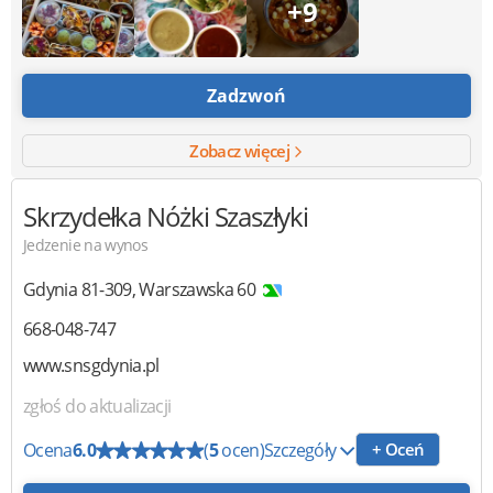
+9
Zadzwoń
Zobacz więcej
Skrzydełka Nóżki Szaszłyki
Jedzenie na wynos
Gdynia
81-309
,
Warszawska 60
668-048-747
www.snsgdynia.pl
zgłoś do aktualizacji
Ocena
6.0
(
5
ocen)
Szczegóły
+ Oceń