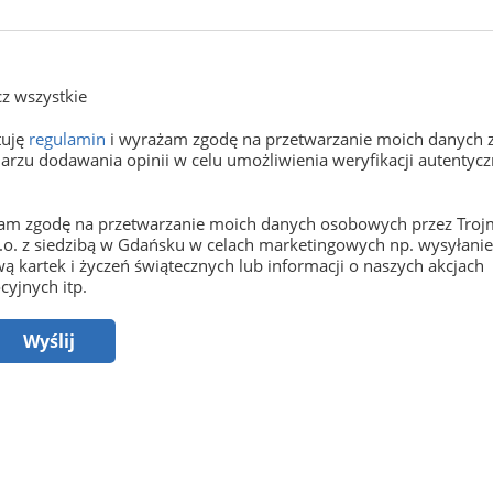
z wszystkie
tuję
regulamin
i wyrażam zgodę na przetwarzanie moich danych 
arzu dodawania opinii w celu umożliwienia weryfikacji autentyczn
m zgodę na przetwarzanie moich danych osobowych przez Trojm
o.o. z siedzibą w Gdańsku w celach marketingowych np. wysyłani
ą kartek i życzeń świątecznych lub informacji o naszych akcjach
yjnych itp.
Wyślij