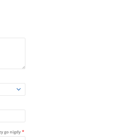
*
zy go nigdy