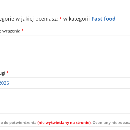
egorie w jakiej oceniasz:
w kategorii
Fast food
*
e wrażenia
*
ugi
*
ko do potwierdzenia
(nie wyświetlany na stronie)
. Oceniany nie zobac