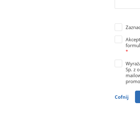
Zaznac
Akcep
formul
*
Wyraża
Sp. z 
mailow
promoc
Cofnij