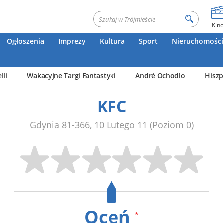
Kin
Ogłoszenia
Imprezy
Kultura
Sport
Nieruchomości
lli
Wakacyjne Targi Fantastyki
André Ochodlo
Hiszp
KFC
Gdynia
81-366
,
10 Lutego 11
(Poziom 0)
Oceń
*