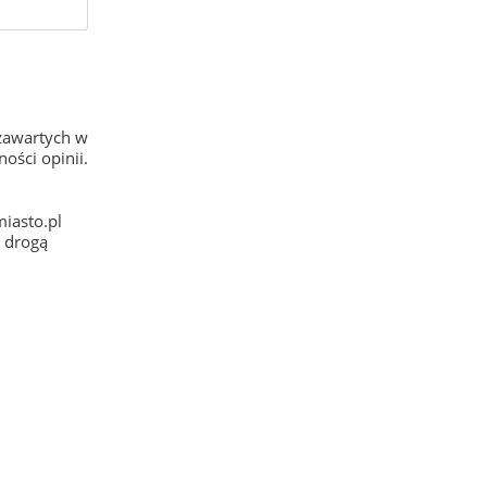
zawartych w
ości opinii.
iasto.pl
e drogą