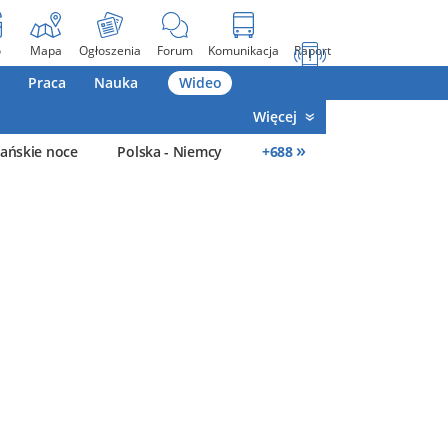
o
Mapa
Ogłoszenia
Forum
Komunikacja
Raport
Praca
Nauka
Wideo
Więcej
»
ańskie noce
Polska - Niemcy
+
688