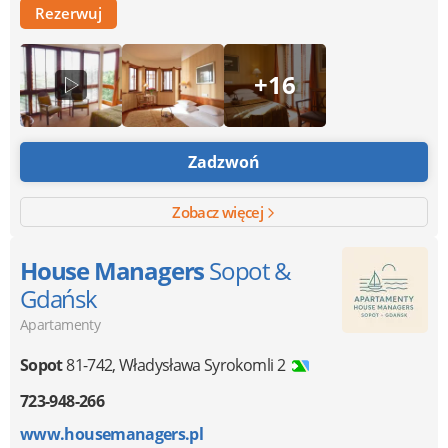
Rezerwuj
+16
Zadzwoń
Zobacz więcej
House Managers
Sopot &
Gdańsk
Apartamenty
Sopot
81-742
,
Władysława Syrokomli 2
723-948-266
www.housemanagers.pl