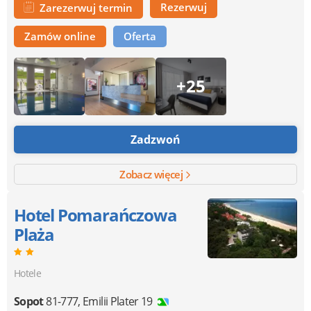
Rezerwuj
Zarezerwuj termin
Zamów online
Oferta
+25
Zadzwoń
Zobacz więcej
Hotel Pomarańczowa
Plaża
Hotele
Sopot
81-777
,
Emilii Plater 19