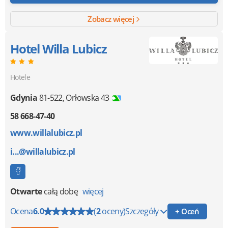
Zobacz więcej
Hotel Willa Lubicz
Hotele
Gdynia
81-522
,
Orłowska 43
58 668-47-40
www.willalubicz.pl
i...@willalubicz.pl
Otwarte
całą dobę
więcej
Ocena
6.0
(
2
oceny)
Szczegóły
+ Oceń