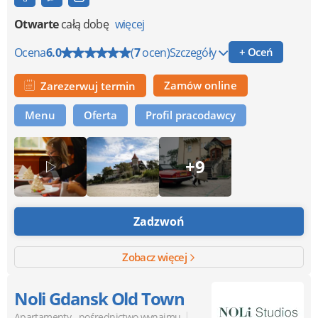
Otwarte
całą dobę
więcej
Ocena
6.0
(
7
ocen)
Szczegóły
+ Oceń
Zamów online
Zarezerwuj termin
Menu
Oferta
Profil pracodawcy
+9
Zadzwoń
Zobacz więcej
Noli Gdansk Old Town
|
Apartamenty - pośrednictwo wynajmu