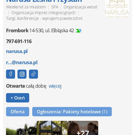
|
|
Weekend za miastem
SPA
Organizacja wesel
|
|
Organizacja imprez integracyjnych
Targi, konferencje - wynajem powierzchni
Frombork
14-530
,
ul. Elbląska 42
797-691-116
narusa.pl
r...@narusa.pl
Otwarte
całą dobę
więcej
+ Oceń
Oferta
Ogłoszenia: Pakiety hotelowe
(1)
+27