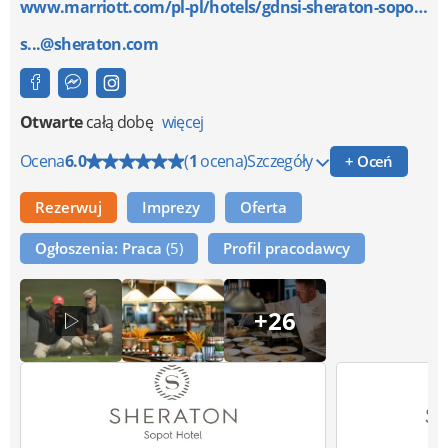
www.marriott.com/pl-pl/hotels/gdnsi-sheraton-sopot-h...
s...@sheraton.com
Otwarte
całą dobę
więcej
Ocena
6.0
(
1
ocena)
Szczegóły
+ Oceń
Rezerwuj
Imprezy
Oferta
Ogłoszenia: Praca
(5)
Profil pracodawcy
+26