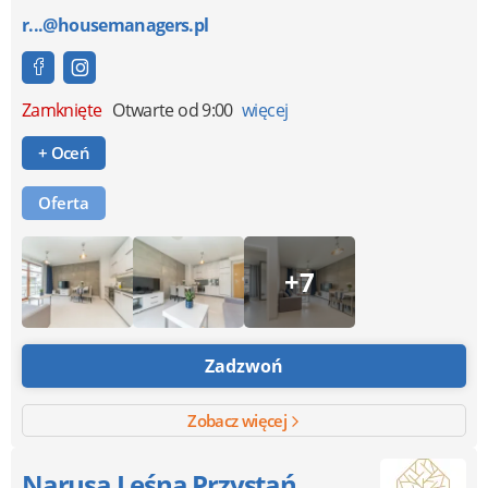
r...@housemanagers.pl
Zamknięte
Otwarte od 9:00
więcej
+ Oceń
Oferta
+7
Zadzwoń
Zobacz więcej
Narusa Leśna Przystań