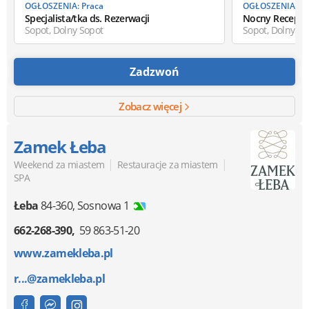
OGŁOSZENIA: Praca
OGŁOSZENIA: Pr
Specjalista/tka ds. Rezerwacji
Nocny Recepcjo
Sopot, Dolny Sopot
Sopot, Dolny So
Zadzwoń
Zobacz więcej
Zamek Łeba
|
|
Weekend za miastem
Restauracje za miastem
SPA
Łeba
84-360
,
Sosnowa 1
662-268-390
59 863-51-20
www.zamekleba.pl
r...@zamekleba.pl