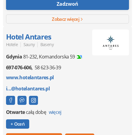
Zadzwoń
Zobacz więcej
Hotel Antares
|
|
Hotele
Sauny
Baseny
Gdynia
81-232
,
Komandorska 59
697-076-606
58 623-36-39
www.hotelantares.pl
i...@hotelantares.pl
Otwarte
całą dobę
więcej
+ Oceń