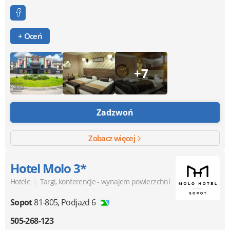
+ Oceń
+7
Zadzwoń
Zobacz więcej
Hotel Molo 3*
|
Hotele
Targi, konferencje - wynajem powierzchni
Sopot
81-805
,
Podjazd 6
505-268-123