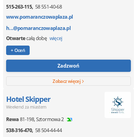
515-263-115
58 551-40-68
www.pomaranczowaplaza.pl
h...@pomaranczowaplaza.pl
Otwarte
całą dobę
więcej
+ Oceń
Zadzwoń
Zobacz więcej
Hotel Skipper
Weekend za miastem
Rewa
81-198
,
Sztormowa 2
538-316-470
58 504-44-44