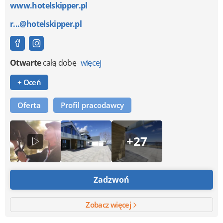
www.hotelskipper.pl
r...@hotelskipper.pl
Otwarte
całą dobę
więcej
+ Oceń
Oferta
Profil pracodawcy
+27
Zadzwoń
Zobacz więcej