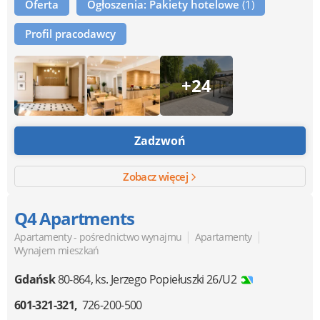
Oferta
Ogłoszenia: Pakiety hotelowe
(1)
Profil pracodawcy
+24
Zadzwoń
Zobacz więcej
Q4 Apartments
|
|
Apartamenty - pośrednictwo wynajmu
Apartamenty
Wynajem mieszkań
Gdańsk
80-864
,
ks. Jerzego Popiełuszki 26/U2
601-321-321
726-200-500