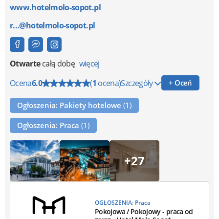
www.hotelmolo-sopot.pl
r...@hotelmolo-sopot.pl
Otwarte
całą dobę
więcej
Ocena
6.0
(
1
ocena)
Szczegóły
+ Oceń
Ogłoszenia: Pakiety hotelowe
(1)
Ogłoszenia: Praca
(1)
+27
OGŁOSZENIA: Praca
Pokojowa / Pokojowy - praca od