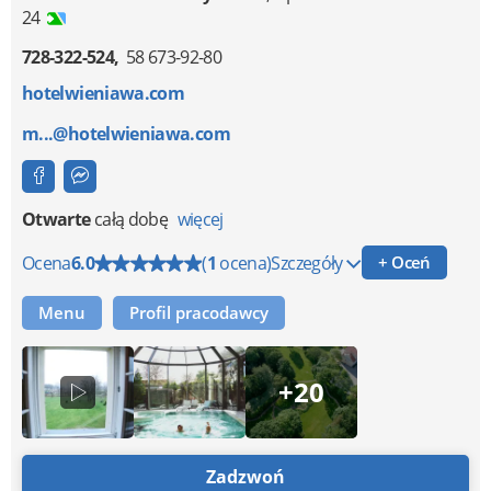
24
728-322-524
58 673-92-80
hotelwieniawa.com
m...@hotelwieniawa.com
Otwarte
całą dobę
więcej
Ocena
6.0
(
1
ocena)
Szczegóły
+ Oceń
Menu
Profil pracodawcy
+20
Zadzwoń