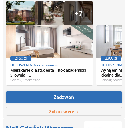
+7
2150 zł
2300 zł
OGŁOSZENIA: Nieruchomości
OGŁOSZENIA: Ni
Mieszkanie dla studenta | Rok akademicki |
Wynajem na sem
Siłownia |...
Idealne dla...
Gdańsk, Śródmieście
Gdańsk, Śródmieśc
Zadzwoń
Zobacz więcej