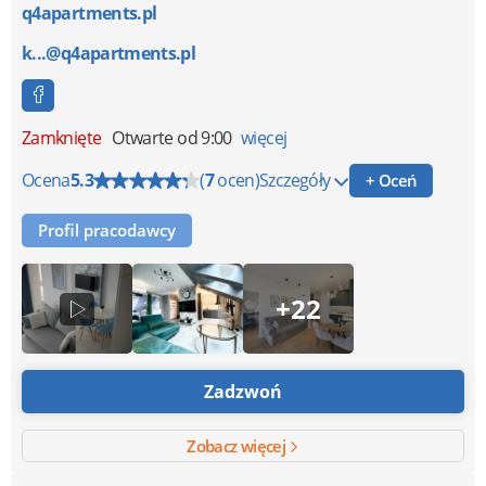
q4apartments.pl
k...@q4apartments.pl
Zamknięte
Otwarte od 9:00
więcej
Ocena
5.3
(
7
ocen)
Szczegóły
+ Oceń
Profil pracodawcy
+22
Zadzwoń
Zobacz więcej