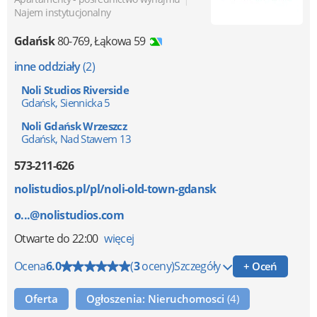
Najem instytucjonalny
Gdańsk
80-769
,
Łąkowa 59
inne oddziały
(2)
Noli Studios Riverside
Gdańsk, Siennicka 5
Noli Gdańsk Wrzeszcz
Gdańsk, Nad Stawem 13
573-211-626
nolistudios.pl/pl/noli-old-town-gdansk
o...@nolistudios.com
Otwarte
do 22:00
więcej
Ocena
6.0
(
3
oceny)
Szczegóły
+ Oceń
Oferta
Ogłoszenia: Nieruchomosci
(4)