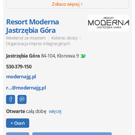
Zobacz więcej
Resort Moderna
Jastrzębia Góra
|
|
Weekend za miastem
Kolonie, obozy
Organizacja imprez integracyjnych
Jastrzębia Góra
84-104
,
Klonowa 9
530-379-150
modernajg.pl
r...@modernajg.pl
Otwarte
całą dobę
więcej
+ Oceń