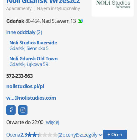
Noli Gdańsk Wrzeszcz
|
Apartamenty
Najem instytucjonalny
Gdańsk
80-454
,
Nad Stawem 13
inne oddziały
(2)
Noli Studios Riverside
Gdańsk, Siennicka 5
Noli Gdansk Old Town
Gdańsk, Łąkowa 59
572-233-563
nolistudios.pl/pl
w...@nolistudios.com
Otwarte
do 22:00
więcej
Ocena
2.3
(
2
oceny)
Szczegóły
+ Oceń