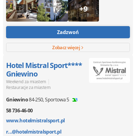
+9
Zadzwoń
Zobacz więcej
Hotel Mistral Sport****
Gniewino
|
Weekend za miastem
Restauracje za miastem
Gniewino
84-250
,
Sportowa 5
58 736-46-00
www.hotelmistralsport.pl
r...@hotelmistralsport.pl