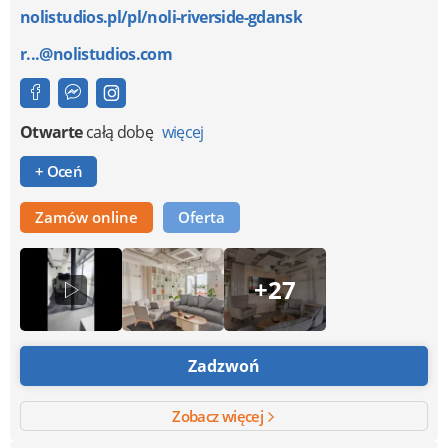
nolistudios.pl/pl/noli-riverside-gdansk
r...@nolistudios.com
Otwarte
całą dobę
więcej
+ Oceń
Zamów online
Oferta
+27
Zadzwoń
Zobacz więcej