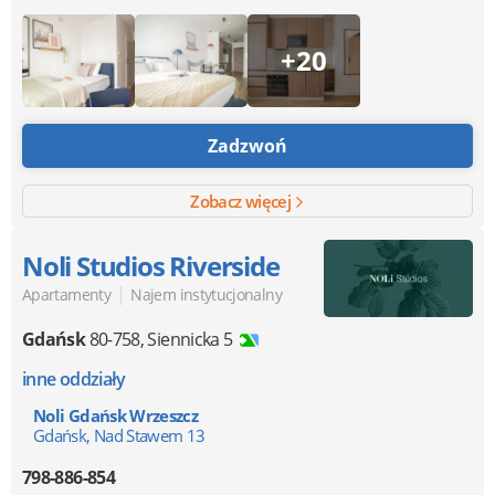
+20
Zadzwoń
Zobacz więcej
Noli Studios Riverside
|
Apartamenty
Najem instytucjonalny
Gdańsk
80-758
,
Siennicka 5
inne oddziały
Noli Gdańsk Wrzeszcz
Gdańsk, Nad Stawem 13
798-886-854