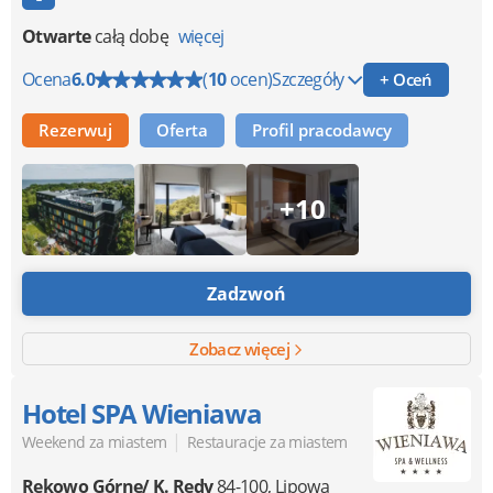
Otwarte
całą dobę
więcej
Ocena
6.0
(
10
ocen)
Szczegóły
+ Oceń
Rezerwuj
Oferta
Profil pracodawcy
+10
Zadzwoń
Zobacz więcej
Hotel SPA Wieniawa
|
Weekend za miastem
Restauracje za miastem
Rekowo Górne/ K. Redy
84-100
,
Lipowa