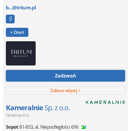
b...@tritum.pl
+ Oceń
Zadzwoń
Zobacz więcej
Kameralnie
Sp. z o.o.
Deweloperzy
Sopot
81-853
,
al. Niepodległości 696