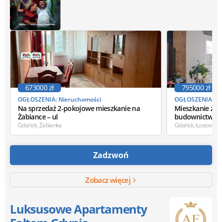
673000 zł
795000 zł
OGŁOSZENIA: Nieruchomości
OGŁOSZENIA: Ni
Na sprzedaż 2-pokojowe mieszkanie na
Mieszkanie z 
Żabiance – ul
budownictwie
Gdańsk, Żabianka
Gdańsk, Łostowice
Zadzwoń
Zobacz więcej
Luksusowe Apartamenty