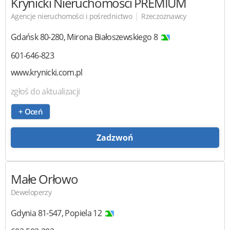
Krynicki Nieruchomości PREMIUM
|
Agencje nieruchomości i pośrednictwo
Rzeczoznawcy
Gdańsk
80-280
,
Mirona Białoszewskiego 8
601-646-823
www.krynicki.com.pl
zgłoś do aktualizacji
+ Oceń
Zadzwoń
Małe Orłowo
Deweloperzy
Gdynia
81-547
,
Popiela 12