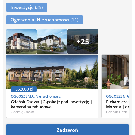
Inwestycje
(25)
Ogłoszenia: Nieruchomosci
(11)
+25
552000 zł
OGŁOSZENIA: Nieruchomości
OGŁOSZENIA: Ni
Gdańsk Osowa | 2-pokoje pod inwestycję |
Piekarnicza Off
kameralna zabudowa
Morena | od...
Gdańsk, Osowa
Gdańsk, Piecki-Mi
Zadzwoń