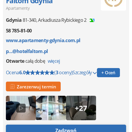
Faltom Gdynia
Apartamenty
Gdynia
81-340
,
Arkadiusza Rybickiego 2
58 785-81-00
www.apartamenty-gdynia.com.pl
p...@hotelfaltom.pl
Otwarte
całą dobę
więcej
Ocena
6.0
(
3
oceny)
Szczegóły
+ Oceń
Zarezerwuj termin
+27
Zadzwoń