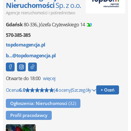
Nieruchomości
Sp. z o.o.
Agencje nieruchomości i pośrednictwo
Gdańsk
80-336
,
Józefa Czyżewskiego 14
570-385-385
topdomagencja.pl
b...@topdomagencja.pl
Otwarte
do 18:00
więcej
Ocena
6.0
(
4
oceny)
Szczegóły
+ Oceń
Ogłoszenia: Nieruchomosci
(32)
Profil pracodawcy