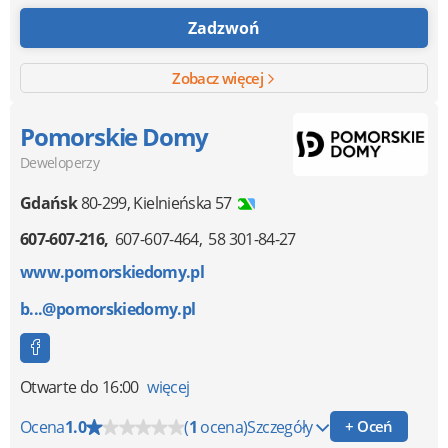
Zadzwoń
Zobacz więcej
Pomorskie Domy
Deweloperzy
Gdańsk
80-299
,
Kielnieńska 57
607-607-216
607-607-464
58 301-84-27
www.pomorskiedomy.pl
b...@pomorskiedomy.pl
Otwarte
do 16:00
więcej
Ocena
1.0
(
1
ocena)
Szczegóły
+ Oceń