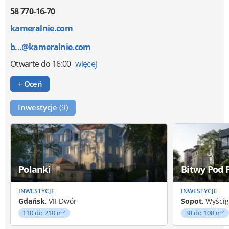
58 770-16-70
kameralnie.com
b...@kameralnie.com
Otwarte
do 16:00
więcej
+ Oceń
Inwestycje
(9)
Polanki
Bitwy Pod 
INWESTYCJE
INWESTYCJE
Gdańsk
, VII Dwór
Sopot
, Wyścig
2
2
110 do 210 m
38 do 108 m