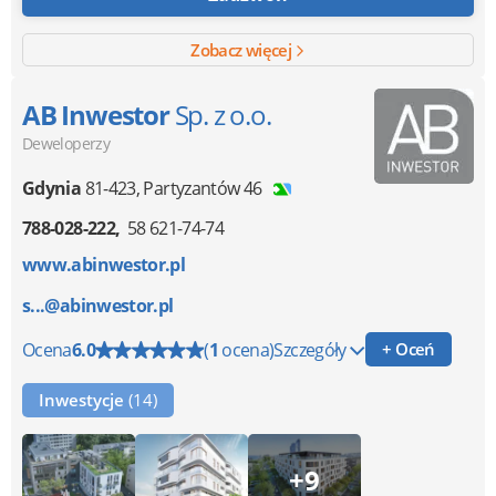
Zobacz więcej
AB Inwestor
Sp. z o.o.
Deweloperzy
Gdynia
81-423
,
Partyzantów 46
788-028-222
58 621-74-74
www.abinwestor.pl
s...@abinwestor.pl
Ocena
6.0
(
1
ocena)
Szczegóły
+ Oceń
Inwestycje
(14)
+9