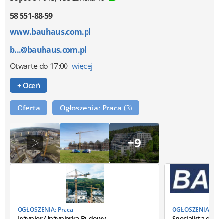
58 551-88-59
www.bauhaus.com.pl
b...@bauhaus.com.pl
Otwarte
do 17:00
więcej
+ Oceń
Oferta
Ogłoszenia: Praca
(3)
+9
OGŁOSZENIA: Praca
OGŁOSZENIA: Pr
Inżynier / Inżynierka Budowy
Specjalista ds.