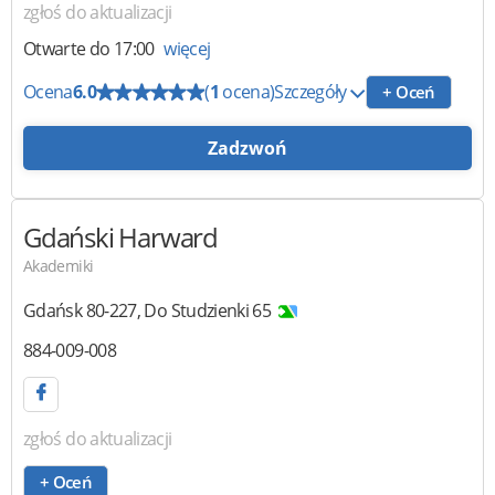
zgłoś do aktualizacji
Otwarte
do 17:00
więcej
Ocena
6.0
(
1
ocena)
Szczegóły
+ Oceń
Zadzwoń
Gdański Harward
Akademiki
Gdańsk
80-227
,
Do Studzienki 65
884-009-008
zgłoś do aktualizacji
+ Oceń