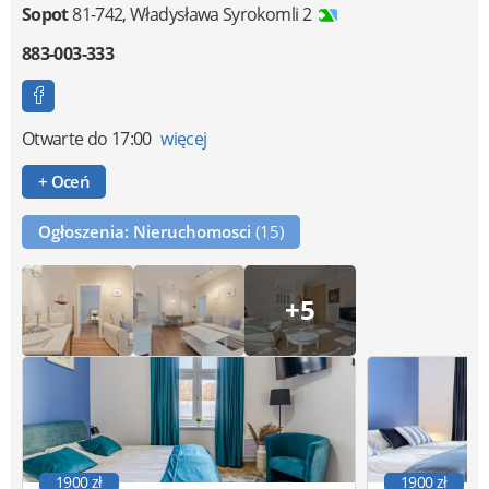
Sopot
81-742
,
Władysława Syrokomli 2
883-003-333
Otwarte
do 17:00
więcej
+ Oceń
Ogłoszenia: Nieruchomosci
(15)
+5
1900 zł
1900 zł