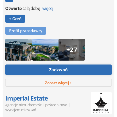
Otwarte
całą dobę
więcej
+ Oceń
Profil pracodawcy
+27
Zadzwoń
Zobacz więcej
Imperial Estate
|
Agencje nieruchomości i pośrednictwo
Wynajem mieszkań