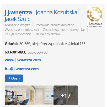
j.j.wnętrza
- Joanna Kozubska
Jacek Szulc
|
|
Aranżacja wnętrz
Pracownie architektoniczne
|
|
Wyposażenie mieszkań
Zabudowy, meble na wymiar
|
Usługi remontowe
Biura projektowe
Gdańsk
80-369
,
aleja Rzeczypospolitej 4 lokal 153
603-081-893
603-860-760
www.jjwnetrza.com
b...@jjwnetrza.com
+ Oceń
+17