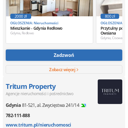
2000 zł
800 zł
OGŁOSZENIA: Nieruchomości
OGŁOSZENIA: Ni
Mieszkanie - Gdynia Redłowo
Przytulny pokój
Owsiana
Gdynia, Redłowo
Gdynia, Cisowa
Zadzwoń
Zobacz więcej
Tritum Property
Agencje nieruchomości i pośrednictwo
Gdynia
81-521
,
al. Zwycięstwa 241/14
782-111-888
www.tritum.pl/nieruchomosci