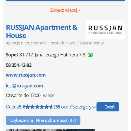
Zobacz więcej
RUSSJAN Apartment &
House
|
Agencje nieruchomości i pośrednictwo
Apartamenty
Sopot
81-717
,
Jana Jerzego Haffnera 7-9
58 351-12-02
www.russjan.com
k...@russjan.com
Otwarte
do 17:00
więcej
Ocena
5.6
(
58
ocen)
Szczegóły
+ Oceń
Ogłoszenia: Nieruchomosci
(87)