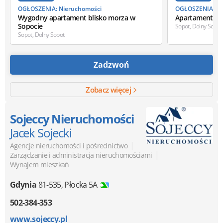
OGŁOSZENIA: Nieruchomości
OGŁOSZENIA: Ni
Wygodny apartament blisko morza w
Apartament bli
Sopocie
Sopot, Dolny Sopot
Sopot, Dolny Sopot
Zadzwoń
Zobacz więcej
Sojeccy Nieruchomości
Jacek Sojecki
|
Agencje nieruchomości i pośrednictwo
|
Zarządzanie i administracja nieruchomościami
Wynajem mieszkań
Gdynia
81-535
,
Płocka 5A
502-384-353
www.sojeccy.pl