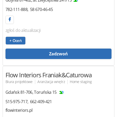
782-111-888
58 670-46-45
zgłoś do aktualizacji
+ Oceń
Zadzwoń
Flow Interiors
Franiak&Caturowa
|
|
Biura projektowe
Aranżacja wnętrz
Home staging
Gdańsk
81-706
,
Toruńska 15
515-975-717
662-409-421
flowinteriors.pl