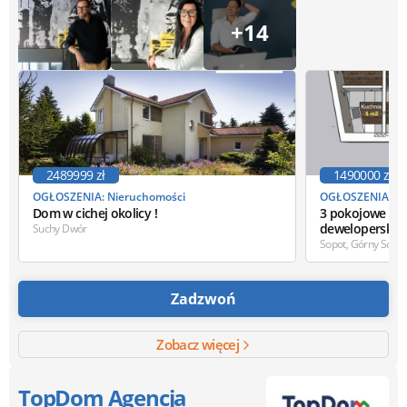
+14
2489999 zł
1490000 zł
OGŁOSZENIA: Nieruchomości
OGŁOSZENIA: Ni
Dom w cichej okolicy !
3 pokojowe mie
deweloperskim
Suchy Dwór
Sopot, Górny Sopot
Zadzwoń
Zobacz więcej
TopDom Agencja