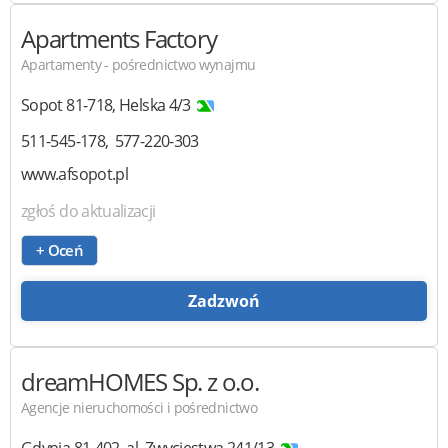
Apartments Factory
Apartamenty - pośrednictwo wynajmu
Sopot
81-718
,
Helska 4/3
511-545-178
577-220-303
www.afsopot.pl
zgłoś do aktualizacji
+ Oceń
Zadzwoń
dreamHOMES
Sp. z o.o.
Agencje nieruchomości i pośrednictwo
Gdynia
81-402
,
al. Zwycięstwa 241/13