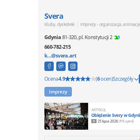
Svera
|
Kluby, dyskoteki
Imprezy - organizacja, animacj
Gdynia
81-320
,
pl. Konstytucji 2
660-782-215
k...@svera.art
Ocena
4.9
(
6
ocen)
Szczegóły
Imprezy
ARTYKUŁ
Oblężenie Svery w Gdyni
25 lipca 2026
(
11
opinii)