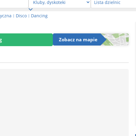
yczna
Disco
Dancing
|
|
g
Zobacz na mapie