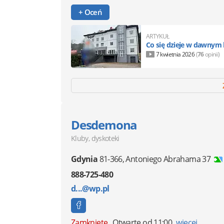
+ Oceń
ARTYKUŁ
Co się dzieje w dawnym 
7 kwietnia 2026
(
76
opinii)
Desdemona
Kluby, dyskoteki
Gdynia
81-366
,
Antoniego Abrahama 37
888-725-480
d...@wp.pl
Zamknięte
Otwarte od 11:00
więcej