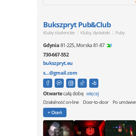
Bukszpryt Pub&Club
|
|
Kluby studenckie
Kluby, dyskoteki
Puby
Gdynia
81-225
,
Morska 81-87
730-667-552
bukszpryt.eu
s...@gmail.com
Otwarte
całą dobę
więcej
Działalność on-line
Door-to-door
Po umówien
+ Oceń