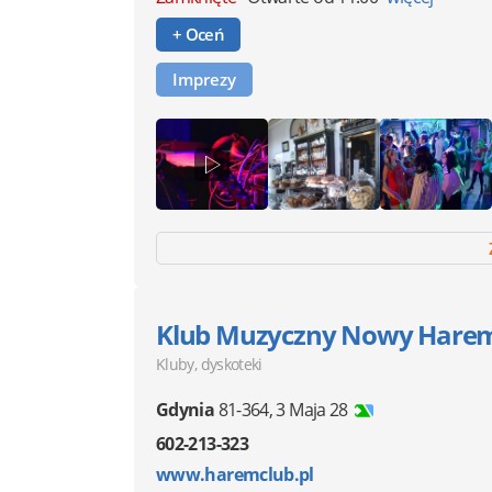
+ Oceń
Imprezy
Klub Muzyczny Nowy Hare
Kluby, dyskoteki
Gdynia
81-364
,
3 Maja 28
602-213-323
www.haremclub.pl