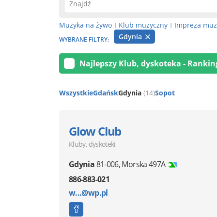
Muzyka na żywo
Klub muzyczny
Impreza muz
|
|
Gdynia
WYBRANE FILTRY:
Najlepszy Klub, dyskoteka - Rankin
Wszystkie
Gdańsk
Gdynia
(14)
Sopot
Glow Club
Kluby, dyskoteki
Gdynia
81-006
,
Morska 497A
886-883-021
w...@wp.pl