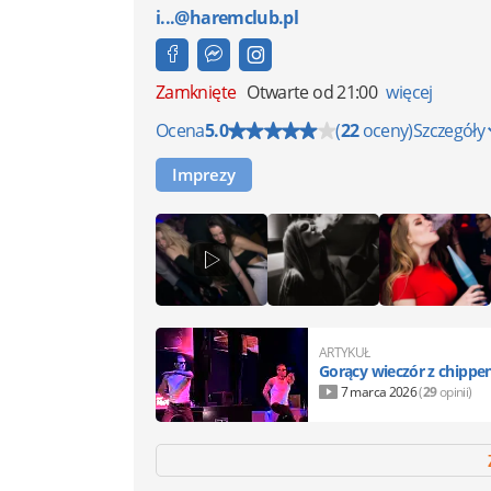
i...@haremclub.pl
Zamknięte
Otwarte od 21:00
więcej
Ocena
5.0
(
22
oceny)
Szczegóły
Imprezy
ARTYKUŁ
Gorący wieczór z chippe
7 marca 2026
(
29
opinii)