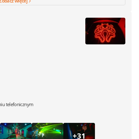
Zobacz więcej
iu telefonicznym
+31