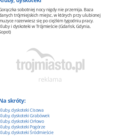
Kluby, dyskoteki
Gorączka sobotniej nocy nigdy nie przemija. Baza
danych trójmiejskich miejsc, w których przy ulubionej
muzyce rozerwiesz się po ciężkim tygodniu pracy.
Kluby i dyskoteki w Trójmieście (Gdańsk, Gdynia,
Sopot)
Na skróty:
Kluby, dyskoteki Cisowa
Kluby, dyskoteki Grabówek
Kluby, dyskoteki Orłowo
Kluby, dyskoteki Pogórze
Kluby, dyskoteki Śródmieście