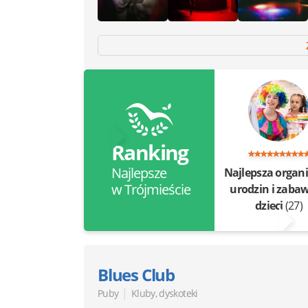
Ranking
Najlepsze
Najlepsza organi
w Trójmieście
urodzin i zabaw
dzieci
(27)
Blues Club
|
Puby
Kluby, dyskoteki