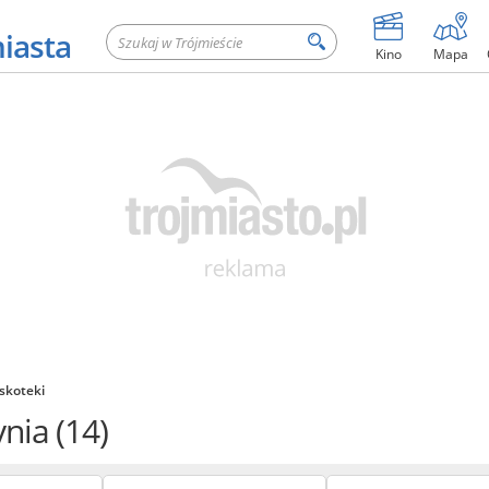
miasta
Kino
Mapa
yskoteki
ynia
(14)