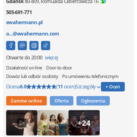
Gdańsk
80-809
,
Romualda Cebertowicza 16
505-691-771
ewahermann.pl
o...@ewahermann.com
Otwarte
do 20:00
więcej
Działalność on-line
Door-to-door
Dowóz lub odbiór osobisty
Po umówieniu telefonicznym
Ocena
6.0
(
11
ocen)
Szczegóły
+ Oceń
Zamów online
Oferta
Ogłoszenia
+24