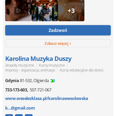
+3
Zadzwoń
Zobacz więcej
Karolina Muzyka Duszy
|
|
Zespoły muzyczne
Kursy muzyczne
|
Imprezy - organizacja, animacje
Kursy edukacyjne dla dzieci
Gdynia
81-532
,
Olgierda
733-173-603
507-721-067
www.weselezklasa.pl/karolinawesolowska
k...@gmail.com