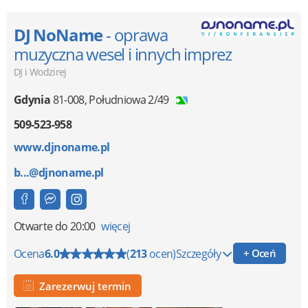
DJ NoName
- oprawa
muzyczna wesel i innych imprez
DJ i Wodzirej
Gdynia
81-008
,
Południowa 2/49
509-523-958
www.djnoname.pl
b...@djnoname.pl
Otwarte
do 20:00
więcej
Ocena
6.0
(
213
ocen)
Szczegóły
+ Oceń
Zarezerwuj termin