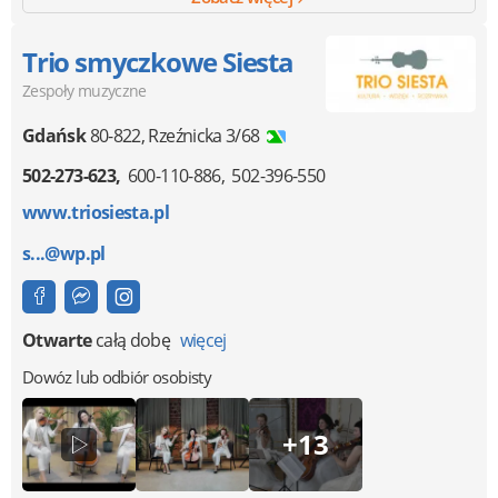
Trio smyczkowe Siesta
Zespoły muzyczne
Gdańsk
80-822
,
Rzeźnicka 3/68
502-273-623
600-110-886
502-396-550
www.triosiesta.pl
s...@wp.pl
Otwarte
całą dobę
więcej
Dowóz lub odbiór osobisty
+13