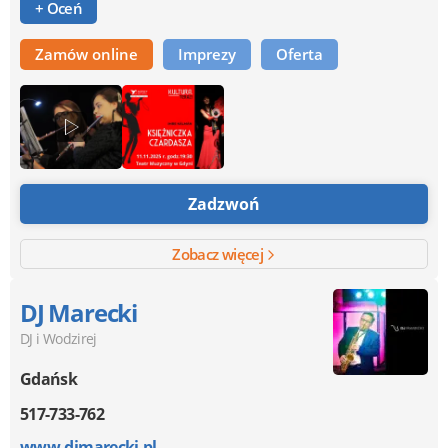
+ Oceń
Zamów online
Imprezy
Oferta
Zadzwoń
Zobacz więcej
DJ Marecki
DJ i Wodzirej
Gdańsk
517-733-762
www.djmarecki.pl