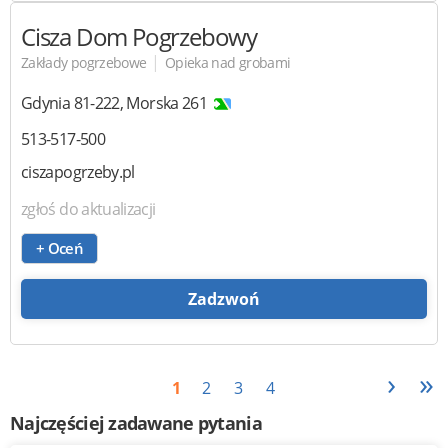
Cisza
Dom Pogrzebowy
|
Zakłady pogrzebowe
Opieka nad grobami
Gdynia
81-222
,
Morska 261
513-517-500
ciszapogrzeby.pl
zgłoś do aktualizacji
+ Oceń
Zadzwoń
›
»
1
2
3
4
Najczęściej zadawane pytania