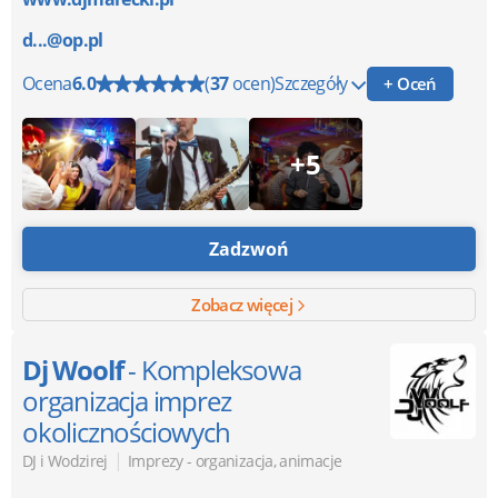
d...@op.pl
Ocena
6.0
(
37
ocen)
Szczegóły
+ Oceń
+5
Zadzwoń
Zobacz więcej
Dj Woolf
- Kompleksowa
organizacja imprez
okolicznościowych
|
DJ i Wodzirej
Imprezy - organizacja, animacje