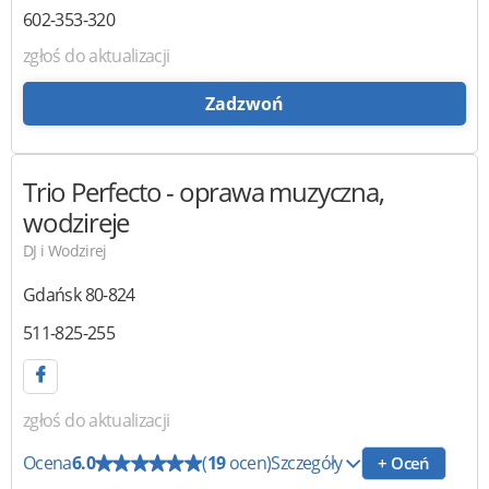
602-353-320
zgłoś do aktualizacji
Zadzwoń
Trio Perfecto
- oprawa muzyczna,
wodzireje
DJ i Wodzirej
Gdańsk
80-824
511-825-255
zgłoś do aktualizacji
Ocena
6.0
(
19
ocen)
Szczegóły
+ Oceń