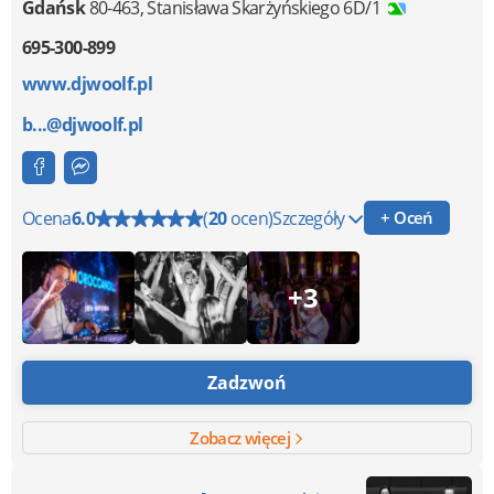
Gdańsk
80-463
,
Stanisława Skarżyńskiego 6D/1
695-300-899
www.djwoolf.pl
b...@djwoolf.pl
Ocena
6.0
(
20
ocen)
Szczegóły
+ Oceń
+3
Zadzwoń
Zobacz więcej