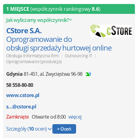
1 MIEJSCE
(współczynnik rankingowy
8.6
)
Jak wyliczamy współczynnik?
CStore S.A.
Oprogramowanie do
obsługi sprzedaży hurtowej online
|
|
Obsługa informatyczna firm
Outsourcing IT
Oprogramowanie (produkcja)
Gdynia
81-451
,
al. Zwycięstwa 96-98
58 558-80-80
www.cstore.pl
s...@cstore.pl
Zamknięte
Otwarte od 8:00
więcej
Szczegóły
(
10
ocen)
+ Oceń