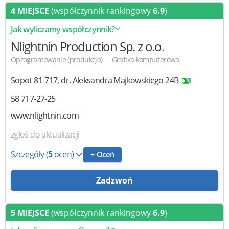
4 MIEJSCE
(współczynnik rankingowy
6.9
)
Jak wyliczamy współczynnik?
Nlightnin Production
Sp. z o.o.
|
Oprogramowanie (produkcja)
Grafika komputerowa
Sopot
81-717
,
dr. Aleksandra Majkowskiego 24B
58 717-27-25
www.nlightnin.com
zgłoś do aktualizacji
Szczegóły
(
5
ocen)
+ Oceń
Zadzwoń
5 MIEJSCE
(współczynnik rankingowy
6.9
)