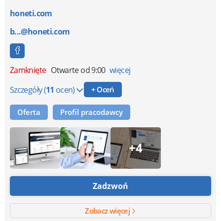
honeti.com
b...@honeti.com
Zamknięte
Otwarte od 9:00
więcej
Szczegóły
(
11
ocen)
+ Oceń
Oferta
Profil pracodawcy
+4
Zadzwoń
Zobacz więcej