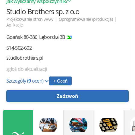
Jak wyliczamy współczynnik?
Studio Brothers sp. z o.o
|
|
Projektowanie stron www
Oprogramowanie (produkcja)
Aplikacje
Gdańsk
80-386
,
Lęborska 3B
514-502-602
studiobrothers.pl
zgłoś do aktualizacji
Szczegóły
(
9
ocen)
+ Oceń
Zadzwoń