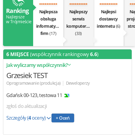
Ranking
Najlepsza
Najlepszy
Najlepsi
Na
Najlepsze
obsługa
serwis
dostawcy
pro
w Trójmieście
informatyczna
komputerów
internetu
(6)
st
firm
(17)
(33)
6 MIEJSCE
(współczynnik rankingowy
6.6
)
Jak wyliczamy współczynnik?
Grzesiek TEST
|
Oprogramowanie (produkcja)
Deweloperzy
Gdańsk
00-123
,
testowa 11
zgłoś do aktualizacji
Szczegóły
(
4
oceny)
+ Oceń