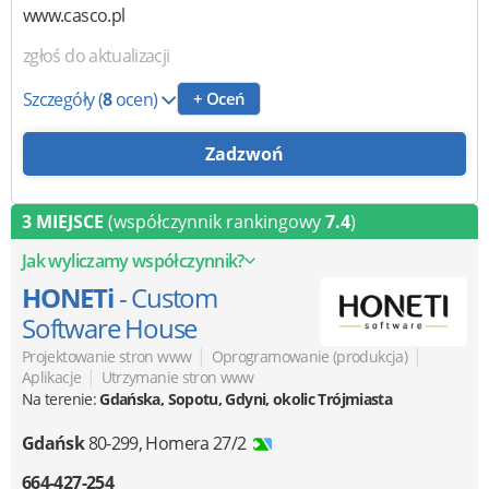
www.casco.pl
zgłoś do aktualizacji
Szczegóły
(
8
ocen)
+ Oceń
Zadzwoń
3 MIEJSCE
(współczynnik rankingowy
7.4
)
Jak wyliczamy współczynnik?
HONETi
- Custom
Software House
|
|
Projektowanie stron www
Oprogramowanie (produkcja)
|
Aplikacje
Utrzymanie stron www
Na terenie:
Gdańska, Sopotu, Gdyni, okolic Trójmiasta
Gdańsk
80-299
,
Homera 27/2
664-427-254