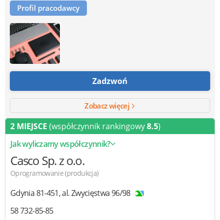
Profil pracodawcy
Zadzwoń
Zobacz więcej
2 MIEJSCE
(współczynnik rankingowy
8.5
)
Jak wyliczamy współczynnik?
Casco
Sp. z o.o.
Oprogramowanie (produkcja)
Gdynia
81-451
,
al. Zwycięstwa 96/98
58 732-85-85