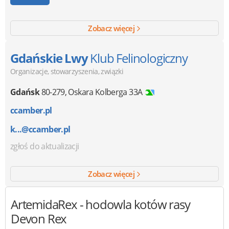
Zobacz więcej
Gdańskie Lwy
Klub Felinologiczny
Organizacje, stowarzyszenia, związki
Gdańsk
80-279
,
Oskara Kolberga 33A
ccamber.pl
k...@ccamber.pl
zgłoś do aktualizacji
Zobacz więcej
ArtemidaRex
- hodowla kotów rasy
Devon Rex