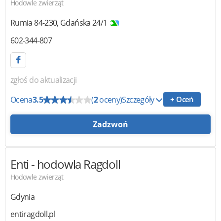
Hodowle zwierząt
Rumia
84-230
,
Gdańska 24/1
602-344-807
zgłoś do aktualizacji
Ocena
3.5
(
2
oceny)
Szczegóły
+ Oceń
Zadzwoń
Enti
- hodowla Ragdoll
Hodowle zwierząt
Gdynia
entiragdoll.pl