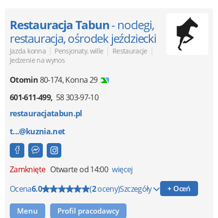
Restauracja Tabun
- noclegi,
restauracja, ośrodek jeździecki
|
|
|
Jazda konna
Pensjonaty, wille
Restauracje
Jedzenie na wynos
Otomin
80-174
,
Konna 29
601-611-499
58 303-97-10
restauracjatabun.pl
t...@kuznia.net
Zamknięte
Otwarte od 14:00
więcej
Ocena
6.0
(
2
oceny)
Szczegóły
+ Oceń
Menu
Profil pracodawcy