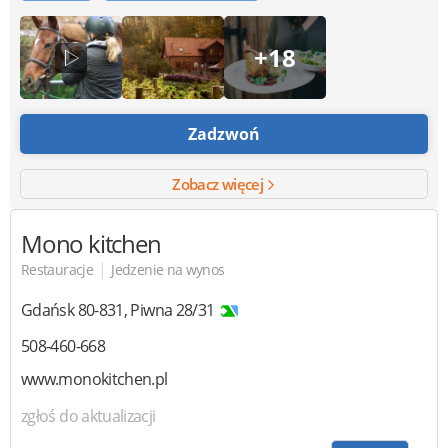
+18
Zadzwoń
Zobacz więcej
Mono kitchen
|
Restauracje
Jedzenie na wynos
Gdańsk
80-831
,
Piwna 28/31
508-460-668
www.monokitchen.pl
zgłoś do aktualizacji