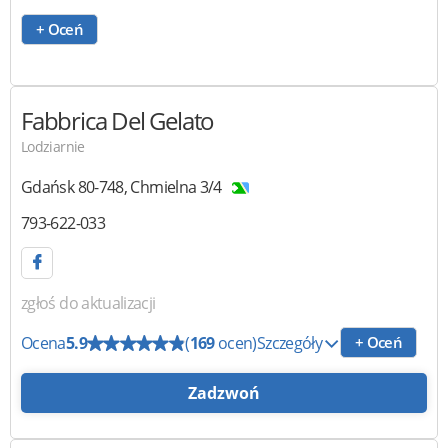
+ Oceń
Fabbrica Del Gelato
Lodziarnie
Gdańsk
80-748
,
Chmielna 3/4
793-622-033
zgłoś do aktualizacji
Ocena
5.9
(
169
ocen)
Szczegóły
+ Oceń
Zadzwoń