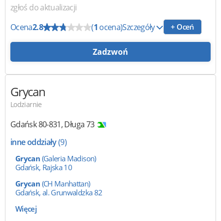
zgłoś do aktualizacji
Ocena
2.8
(
1
ocena)
Szczegóły
+ Oceń
Zadzwoń
Grycan
Lodziarnie
Gdańsk
80-831
,
Długa 73
inne oddziały
(9)
Grycan
(Galeria Madison)
Gdańsk, Rajska 10
Grycan
(CH Manhattan)
Gdańsk, al. Grunwaldzka 82
Więcej