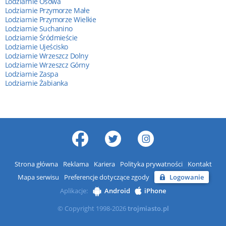
Lodziarnie Osowa
Lodziarnie Przymorze Małe
Lodziarnie Przymorze Wielkie
Lodziarnie Suchanino
Lodziarnie Śródmieście
Lodziarnie Ujeścisko
Lodziarnie Wrzeszcz Dolny
Lodziarnie Wrzeszcz Górny
Lodziarnie Zaspa
Lodziarnie Żabianka
Strona główna
Reklama
Kariera
Polityka prywatności
Kontakt
Mapa serwisu
Preferencje dotyczące zgody
Logowanie
Aplikacje:
Android
iPhone
© Copyright 1998-2026
trojmiasto.pl