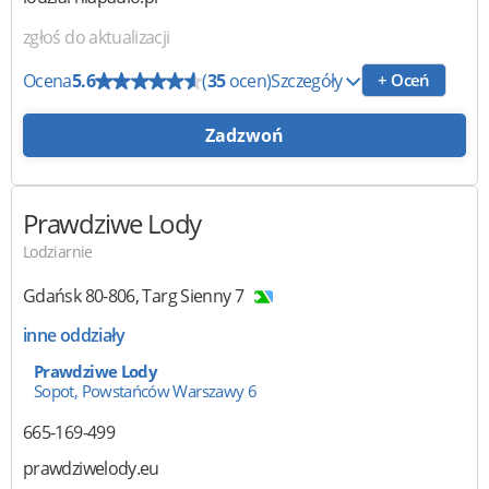
zgłoś do aktualizacji
Ocena
5.6
(
35
ocen)
Szczegóły
+ Oceń
Zadzwoń
Prawdziwe Lody
Lodziarnie
Gdańsk
80-806
,
Targ Sienny 7
inne oddziały
Prawdziwe Lody
Sopot, Powstańców Warszawy 6
665-169-499
prawdziwelody.eu