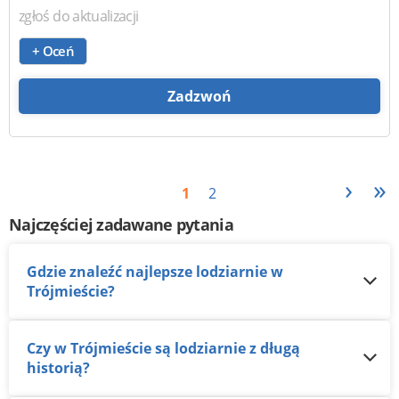
zgłoś do aktualizacji
+ Oceń
Zadzwoń
›
»
1
2
Najczęściej zadawane pytania
Gdzie znaleźć najlepsze lodziarnie w
Trójmieście?
Czy w Trójmieście są lodziarnie z długą
historią?