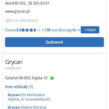
666-849-592
58 305-43-97
www.grycan.pl
zgłoś do aktualizacji
Ocena
3.6
(
10
ocen)
Szczegóły
+ Oceń
Zadzwoń
Grycan
Lodziarnie
Gdańsk
80-850
,
Rajska 10
inne oddziały
(9)
Grycan
(CH Manhattan)
Gdańsk, al. Grunwaldzka 82
Grycan
(Galeria Morena)