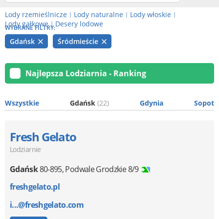
Lody rzemieślnicze
Lody naturalne
Lody włoskie
|
|
|
Lody gałkowe
Desery lodowe
|
WYBRANE FILTRY:
Gdańsk
Śródmieście
Najlepsza Lodziarnia - Ranking
Wszystkie
Gdańsk
(22)
Gdynia
Sopot
Fresh Gelato
Lodziarnie
Gdańsk
80-895
,
Podwale Grodzkie 8/9
freshgelato.pl
i...@freshgelato.com