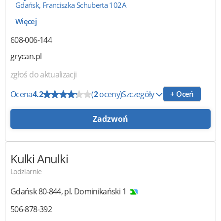
Gdańsk, Franciszka Schuberta 102A
Więcej
608-006-144
grycan.pl
zgłoś do aktualizacji
Ocena
4.2
(
2
oceny)
Szczegóły
+ Oceń
Zadzwoń
Kulki Anulki
Lodziarnie
Gdańsk
80-844
,
pl. Dominikański 1
506-878-392