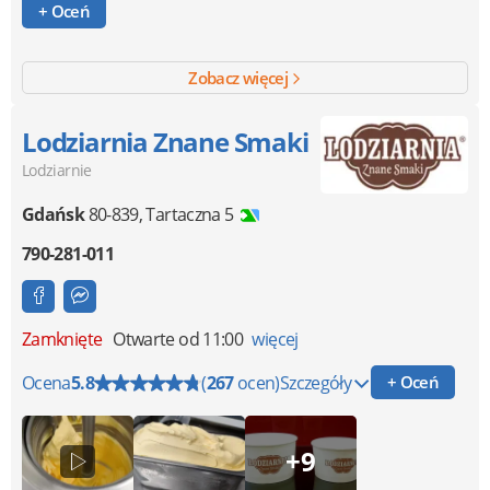
+ Oceń
Zobacz więcej
Lodziarnia Znane Smaki
Lodziarnie
Gdańsk
80-839
,
Tartaczna 5
790-281-011
Zamknięte
Otwarte od 11:00
więcej
Ocena
5.8
(
267
ocen)
Szczegóły
+ Oceń
+9