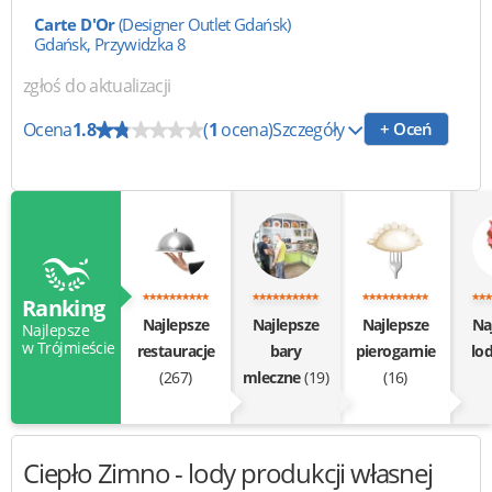
Carte D'Or
(Designer Outlet Gdańsk)
Gdańsk, Przywidzka 8
zgłoś do aktualizacji
Ocena
1.8
(
1
ocena)
Szczegóły
+ Oceń
Ranking
Najlepsze
Najlepsze
Najlepsze
Na
Najlepsze
w Trójmieście
restauracje
bary
pierogarnie
lod
(267)
mleczne
(19)
(16)
Ciepło Zimno
- lody produkcji własnej