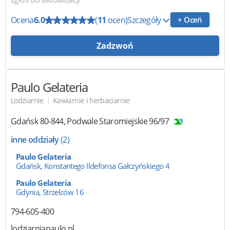
Ocena
6.0
(
11
ocen)
Szczegóły
+ Oceń
Zadzwoń
Paulo Gelateria
|
Lodziarnie
Kawiarnie i herbaciarnie
Gdańsk
80-844
,
Podwale Staromiejskie 96/97
inne oddziały
(2)
Paulo Gelateria
Gdańsk, Konstantego Ildefonsa Gałczyńskiego 4
Paulo Gelateria
Gdynia, Strzelców 16
794-605-400
lodziarniapaulo.pl