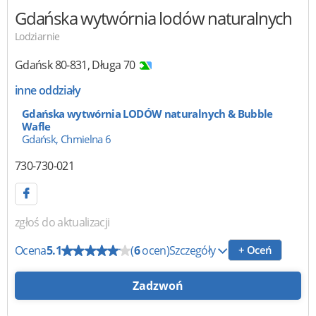
Gdańska wytwórnia lodów naturalnych
Lodziarnie
Gdańsk
80-831
,
Długa 70
inne oddziały
Gdańska wytwórnia LODÓW naturalnych & Bubble
Wafle
Gdańsk, Chmielna 6
730-730-021
zgłoś do aktualizacji
Ocena
5.1
(
6
ocen)
Szczegóły
+ Oceń
Zadzwoń