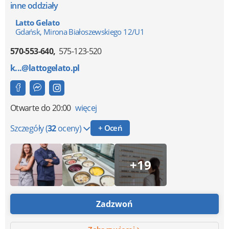
inne oddziały
Latto Gelato
Gdańsk, Mirona Białoszewskiego 12/U1
570-553-640
575-123-520
k...@lattogelato.pl
Otwarte
do 20:00
więcej
Szczegóły
(
32
oceny)
+ Oceń
+19
Zadzwoń