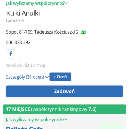
Jak wyliczamy współczynnik?
Kulki Anulki
Lodziarnie
Sopot
81-759
,
Tadeusza Kościuszki 6
506-878-392
zgłoś do aktualizacji
Szczegóły
(
31
ocen)
+ Oceń
Zadzwoń
17 MIEJSCE
(współczynnik rankingowy
7.6
)
Jak wyliczamy współczynnik?