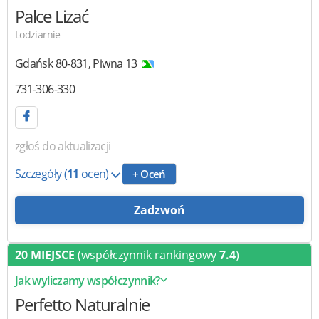
Palce Lizać
Lodziarnie
Gdańsk
80-831
,
Piwna 13
731-306-330
zgłoś do aktualizacji
Szczegóły
(
11
ocen)
+ Oceń
Zadzwoń
20 MIEJSCE
(współczynnik rankingowy
7.4
)
Jak wyliczamy współczynnik?
Perfetto Naturalnie