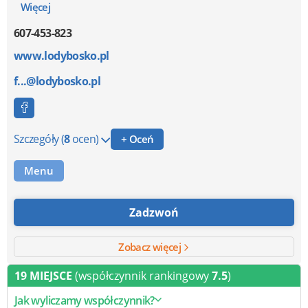
Więcej
607-453-823
www.lodybosko.pl
f...@lodybosko.pl
Szczegóły
(
8
ocen)
+ Oceń
Menu
Zadzwoń
Zobacz więcej
19 MIEJSCE
(współczynnik rankingowy
7.5
)
Jak wyliczamy współczynnik?