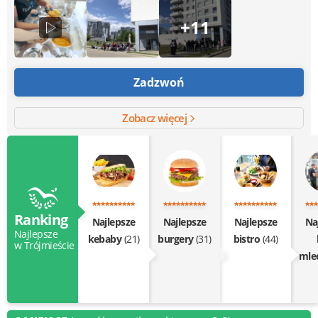
+11
Zadzwoń
Zobacz więcej
Ranking
Najlepsze
Najlepsze
Najlepsze
Na
Najlepsze
kebaby
(21)
burgery
(31)
bistro
(44)
w Trójmieście
mle