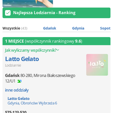
Najlepsza Lodziarnia - Ranking
Wszystkie
(43)
Gdańsk
Gdynia
Sopot
1 MIEJSCE
(współczynnik rankingowy
9.6
)
Jak wyliczamy współczynnik?
Latto Gelato
Lodziarnie
Gdańsk
80-280
,
Mirona Białoszewskiego
12/U1
inne oddziały
Latto Gelato
Gdynia, Obrońców Wybrzeża 6
575-123-520