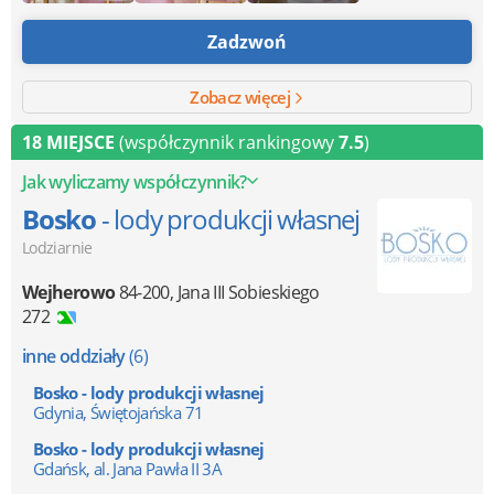
Zadzwoń
Zobacz więcej
18 MIEJSCE
(współczynnik rankingowy
7.5
)
Jak wyliczamy współczynnik?
Bosko
- lody produkcji własnej
Lodziarnie
Wejherowo
84-200
,
Jana III Sobieskiego
272
inne oddziały
(6)
Bosko - lody produkcji własnej
Gdynia, Świętojańska 71
Bosko - lody produkcji własnej
Gdańsk, al. Jana Pawła II 3A