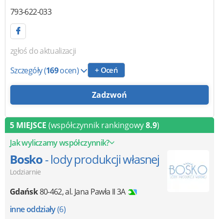
793-622-033
zgłoś do aktualizacji
Szczegóły
(
169
ocen)
+ Oceń
Zadzwoń
5 MIEJSCE
(współczynnik rankingowy
8.9
)
Jak wyliczamy współczynnik?
Bosko
- lody produkcji własnej
Lodziarnie
Gdańsk
80-462
,
al. Jana Pawła II 3A
inne oddziały
(6)