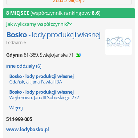
Zobacz więcej
8 MIEJSCE
(współczynnik rankingowy
8.6
)
Jak wyliczamy współczynnik?
Bosko
- lody produkcji własnej
Lodziarnie
Gdynia
81-389
,
Świętojańska 71
inne oddziały
(6)
Bosko - lody produkcji własnej
Gdańsk, al. Jana Pawła II 3A
Bosko - lody produkcji własnej
Wejherowo, Jana III Sobieskiego 272
Więcej
514-999-005
www.lodybosko.pl