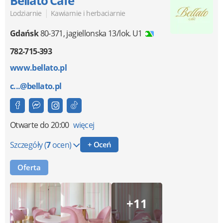
Bellato Cafe
|
Lodziarnie
Kawiarnie i herbaciarnie
Gdańsk
80-371
,
jagiellonska 13/lok. U1
782-715-393
www.bellato.pl
c...@bellato.pl
Otwarte
do 20:00
więcej
Szczegóły
(
7
ocen)
+ Oceń
Oferta
+11