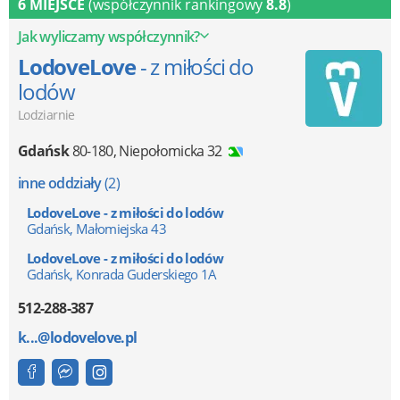
6 MIEJSCE
(współczynnik rankingowy
8.8
)
Jak wyliczamy współczynnik?
LodoveLove
- z miłości do
lodów
Lodziarnie
Gdańsk
80-180
,
Niepołomicka 32
inne oddziały
(2)
LodoveLove - z miłości do lodów
Gdańsk, Małomiejska 43
LodoveLove - z miłości do lodów
Gdańsk, Konrada Guderskiego 1A
512-288-387
k...@lodovelove.pl