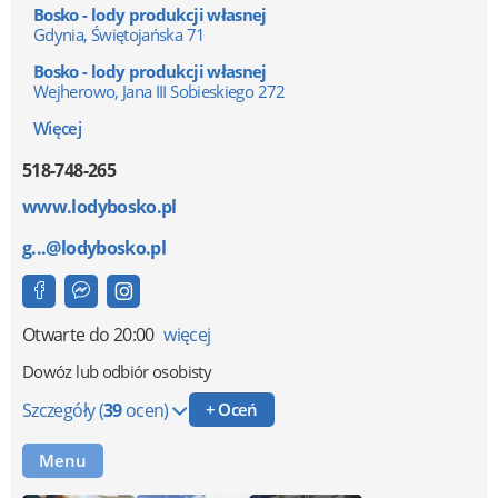
Bosko - lody produkcji własnej
Gdynia, Świętojańska 71
Bosko - lody produkcji własnej
Wejherowo, Jana III Sobieskiego 272
Więcej
518-748-265
www.lodybosko.pl
g...@lodybosko.pl
Otwarte
do 20:00
więcej
Dowóz lub odbiór osobisty
Szczegóły
(
39
ocen)
+ Oceń
Menu