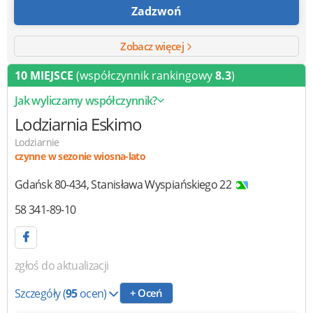
Zadzwoń
Zobacz więcej
10 MIEJSCE
(współczynnik rankingowy
8.3
)
Jak wyliczamy współczynnik?
Lodziarnia Eskimo
Lodziarnie
czynne w sezonie wiosna-lato
Gdańsk
80-434
,
Stanisława Wyspiańskiego 22
58 341-89-10
zgłoś do aktualizacji
Szczegóły
(
95
ocen)
+ Oceń