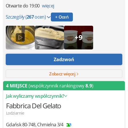
Otwarte
do 19:00
więcej
Szczegóły
(
267
ocen)
+ Oceń
+9
Zadzwoń
Zobacz więcej
4 MIEJSCE
(współczynnik rankingowy
8.9
)
Jak wyliczamy współczynnik?
Fabbrica Del Gelato
Lodziarnie
Gdańsk
80-748
,
Chmielna 3/4