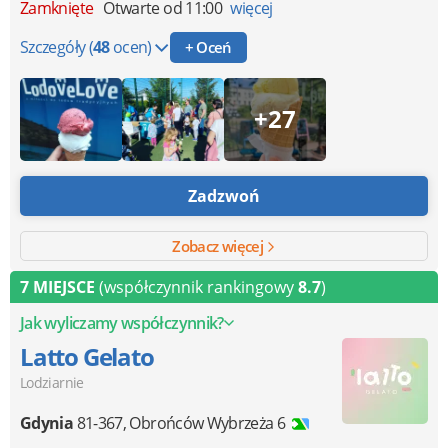
Zamknięte
Otwarte od 11:00
więcej
Szczegóły
(
48
ocen)
+ Oceń
+27
Zadzwoń
Zobacz więcej
7 MIEJSCE
(współczynnik rankingowy
8.7
)
Jak wyliczamy współczynnik?
Latto Gelato
Lodziarnie
Gdynia
81-367
,
Obrońców Wybrzeża 6