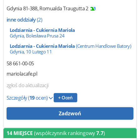
Gdynia
81-388
,
Romualda Traugutta 2
inne oddziały
(2)
Lodziarnia - Cukiernia Mariola
Gdynia, Bolesława Prusa 24
Lodziarnia - Cukiernia Mariola
(Centrum Handlowe Batory)
Gdynia, 10 Lutego 11
58 661-00-05
mariolacafe.pl
zgłoś do aktualizacji
Szczegóły
(
19
ocen)
+ Oceń
Zadzwoń
14 MIEJSCE
(współczynnik rankingowy
7.7
)