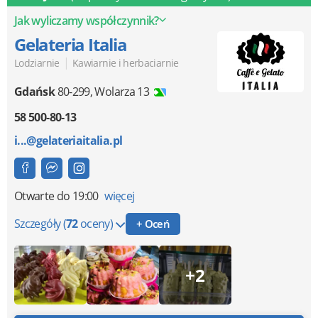
Jak wyliczamy współczynnik?
Gelateria Italia
|
Lodziarnie
Kawiarnie i herbaciarnie
Gdańsk
80-299
,
Wolarza 13
58 500-80-13
i...@gelateriaitalia.pl
Otwarte
do 19:00
więcej
Szczegóły
(
72
oceny)
+ Oceń
+2