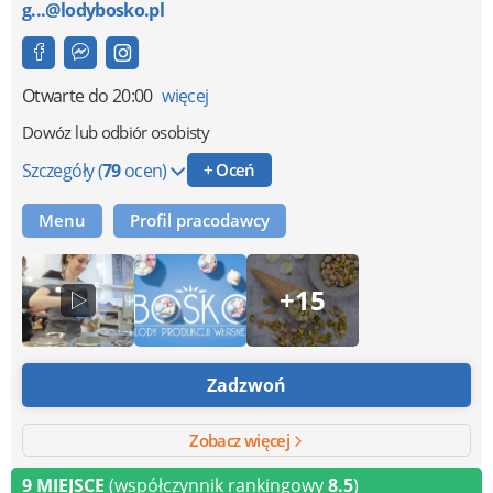
g...@lodybosko.pl
Otwarte
do 20:00
więcej
Dowóz lub odbiór osobisty
Szczegóły
(
79
ocen)
+ Oceń
Menu
Profil pracodawcy
+15
Zadzwoń
Zobacz więcej
9 MIEJSCE
(współczynnik rankingowy
8.5
)