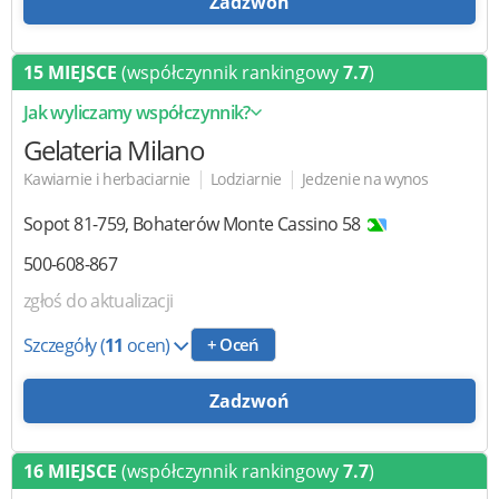
Zadzwoń
15 MIEJSCE
(współczynnik rankingowy
7.7
)
Jak wyliczamy współczynnik?
Gelateria Milano
|
|
Kawiarnie i herbaciarnie
Lodziarnie
Jedzenie na wynos
Sopot
81-759
,
Bohaterów Monte Cassino 58
500-608-867
zgłoś do aktualizacji
Szczegóły
(
11
ocen)
+ Oceń
Zadzwoń
16 MIEJSCE
(współczynnik rankingowy
7.7
)