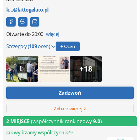
k...@lattogelato.pl
Otwarte
do 20:00
więcej
Szczegóły
(
109
ocen)
+ Oceń
+18
Zadzwoń
Zobacz więcej
2 MIEJSCE
(współczynnik rankingowy
9.0
)
Jak wyliczamy współczynnik?