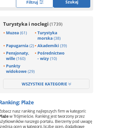
Szukaj
Filtruj
Turystyka i noclegi
(1739)
Muzea
(61)
Turystyka
morska
(38)
Papugarnia
(2)
Akademiki
(39)
Pensjonaty,
Pośrednictwo
wille
(160)
- wizy
(10)
Punkty
widokowe
(29)
WSZYSTKIE KATEGORIE
Ranking: Plaże
Zobacz nasz ranking najlepszych firm w kategorii:
Plaże
w Trójmieście. Ranking jest tworzony przez
użytkowników naszego portalu. Bierzemy pod uwagę
średnią ocen w kategorii, liczbę ocen, dodatkowe