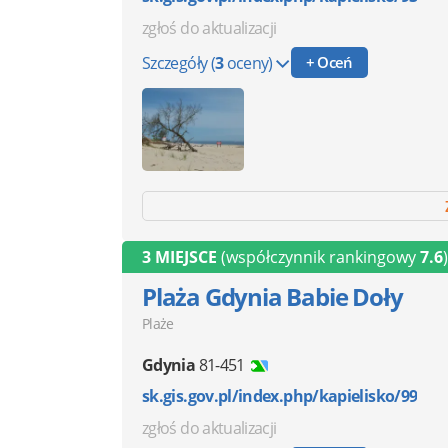
zgłoś do aktualizacji
Szczegóły
(
3
oceny)
+ Oceń
3 MIEJSCE
(współczynnik rankingowy
7.6
)
Plaża Gdynia Babie Doły
Plaże
Gdynia
81-451
sk.gis.gov.pl/index.php/kapielisko/99
zgłoś do aktualizacji