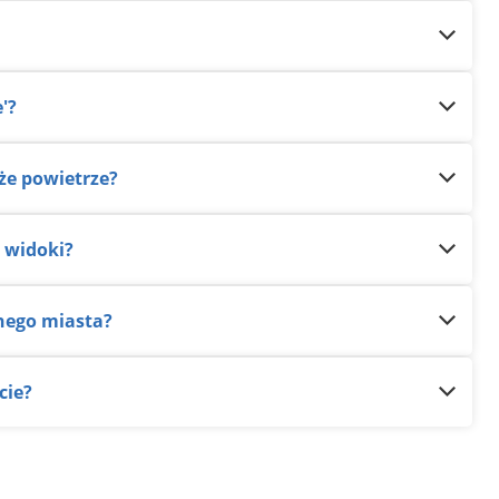
'?
eże powietrze?
e widoki?
dnego miasta?
cie?