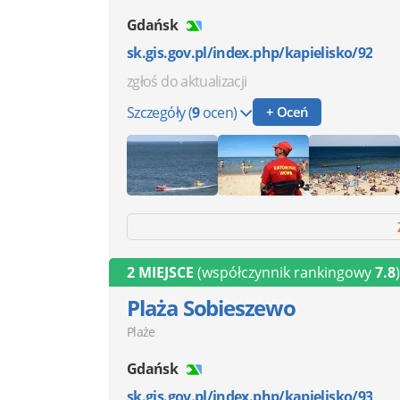
Gdańsk
sk.gis.gov.pl/index.php/kapielisko/92
zgłoś do aktualizacji
Szczegóły
(
9
ocen)
+ Oceń
2 MIEJSCE
(współczynnik rankingowy
7.8
)
Plaża Sobieszewo
Plaże
Gdańsk
sk.gis.gov.pl/index.php/kapielisko/93