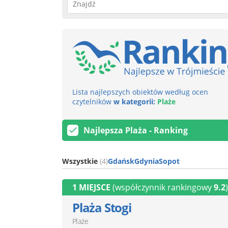
Lista najlepszych obiektów według ocen
czytelników
w kategorii:
Plaże
Najlepsza Plaża - Ranking
Wszystkie
(4)
Gdańsk
Gdynia
Sopot
1 MIEJSCE
(współczynnik rankingowy
9.2
)
Plaża Stogi
Plaże