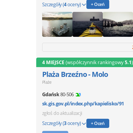
Szczegóły
(
4
oceny)
+ Oceń
4 MIEJSCE
(współczynnik rankingowy
5.1
)
Plaża Brzeźno - Molo
Plaże
Gdańsk
80-506
sk.gis.gov.pl/index.php/kapielisko/91
zgłoś do aktualizacji
Szczegóły
(
3
oceny)
+ Oceń