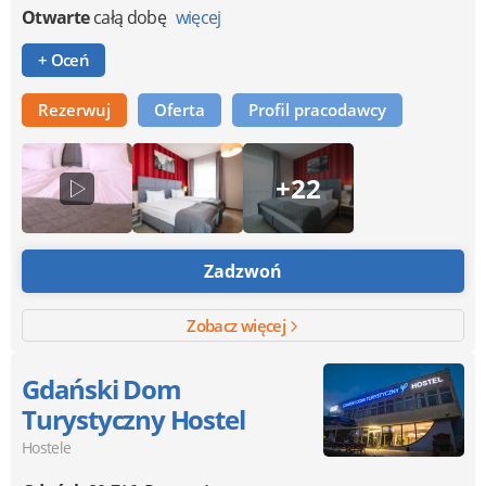
Otwarte
całą dobę
więcej
+ Oceń
Rezerwuj
Oferta
Profil pracodawcy
+22
Zadzwoń
Zobacz więcej
Gdański Dom
Turystyczny Hostel
Hostele