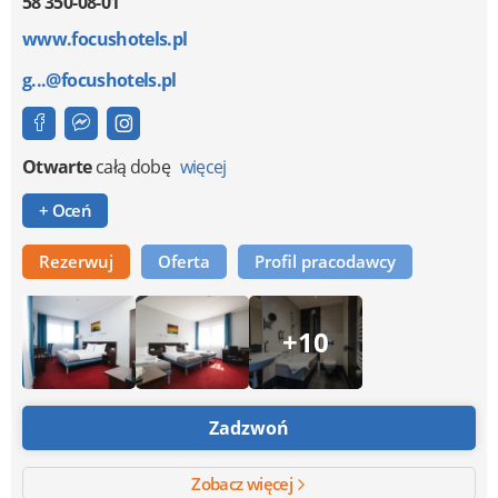
58 350-08-01
www.focushotels.pl
g...@focushotels.pl
Otwarte
całą dobę
więcej
+ Oceń
Rezerwuj
Oferta
Profil pracodawcy
+10
Zadzwoń
Zobacz więcej