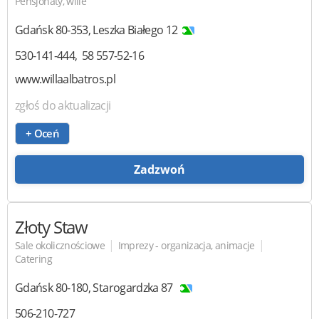
Pensjonaty, wille
Gdańsk
80-353
,
Leszka Białego 12
530-141-444
58 557-52-16
www.willaalbatros.pl
zgłoś do aktualizacji
+ Oceń
Zadzwoń
Złoty Staw
|
|
Sale okolicznościowe
Imprezy - organizacja, animacje
Catering
Gdańsk
80-180
,
Starogardzka 87
506-210-727