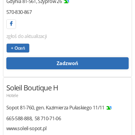
Gdynia
81-561
,
Szyprów 26
570-830-867
zgłoś do aktualizacji
+ Oceń
Zadzwoń
Soleil Boutique H
Hotele
Sopot
81-760
,
gen. Kazimierza Pułaskiego 11/11
665-588-888
58 710-71-06
www.soleil-sopot.pl