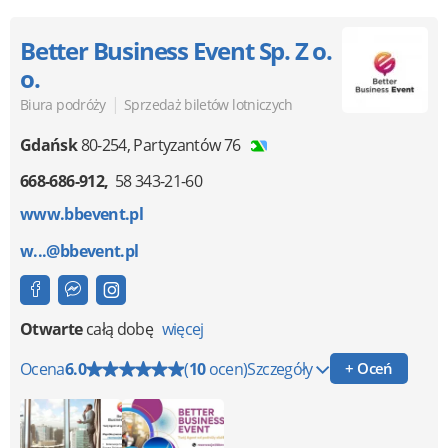
Better Business Event Sp. Z o.
o.
|
Biura podróży
Sprzedaż biletów lotniczych
Gdańsk
80-254
,
Partyzantów 76
668-686-912
58 343-21-60
www.bbevent.pl
w...@bbevent.pl
Otwarte
całą dobę
więcej
Ocena
6.0
(
10
ocen)
Szczegóły
+ Oceń