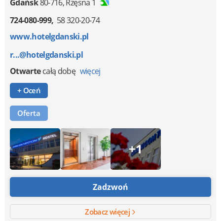
Gdańsk
80-716
,
Rzęsna 1
724-080-999
58 320-20-74
www.hotelgdanski.pl
r...@hotelgdanski.pl
Otwarte
całą dobę
więcej
+ Oceń
Oferta
+1
Zadzwoń
Zobacz więcej