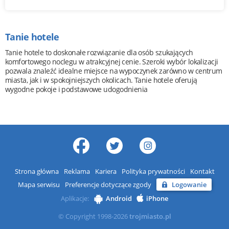
Tanie hotele
Tanie hotele to doskonałe rozwiązanie dla osób szukających
komfortowego noclegu w atrakcyjnej cenie. Szeroki wybór lokalizacji
pozwala znaleźć idealne miejsce na wypoczynek zarówno w centrum
miasta, jak i w spokojniejszych okolicach. Tanie hotele oferują
wygodne pokoje i podstawowe udogodnienia
Strona główna
Reklama
Kariera
Polityka prywatności
Kontakt
Mapa serwisu
Preferencje dotyczące zgody
Logowanie
Aplikacje:
Android
iPhone
© Copyright 1998-2026
trojmiasto.pl