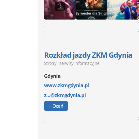
Rozkład jazdy ZKM Gdynia
Strony i serwisy informacyjne
Gdynia
www.zkmgdynia.pl
z...@zkmgdynia.pl
+ Oceń