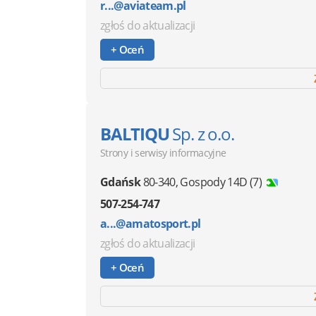
r...@aviateam.pl
zgłoś do aktualizacji
+ Oceń
BALTIQU
Sp. z o.o.
Strony i serwisy informacyjne
Gdańsk
80-340
,
Gospody 14D
(7)
507-254-747
a...@amatosport.pl
zgłoś do aktualizacji
+ Oceń