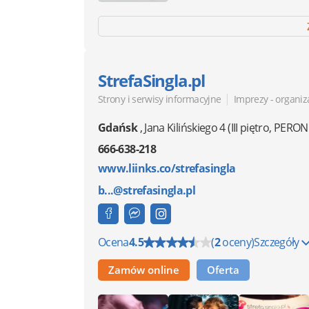
StrefaSingla.pl
|
Strony i serwisy informacyjne
Imprezy - organiz
Gdańsk
,
Jana Kilińskiego 4
(III piętro, PERON
666-638-218
www.liinks.co/strefasingla
b...@strefasingla.pl
Ocena
4.5
(
2
oceny)
Szczegóły
Zamów online
Oferta