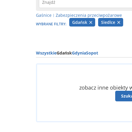
Gaśnice
Zabezpieczenia przeciwpożarowe
|
Gdańsk
Siedlce
WYBRANE FILTRY:
Wszystkie
Gdańsk
Gdynia
Sopot
zobacz inne obiekty w
Szuk