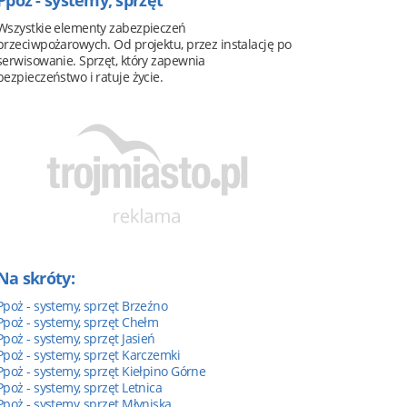
Ppoż - systemy, sprzęt
Wszystkie elementy zabezpieczeń
przeciwpożarowych. Od projektu, przez instalację po
serwisowanie. Sprzęt, który zapewnia
bezpieczeństwo i ratuje życie.
Na skróty:
Ppoż - systemy, sprzęt Brzeźno
Ppoż - systemy, sprzęt Chełm
Ppoż - systemy, sprzęt Jasień
Ppoż - systemy, sprzęt Karczemki
Ppoż - systemy, sprzęt Kiełpino Górne
Ppoż - systemy, sprzęt Letnica
Ppoż - systemy, sprzęt Młyniska