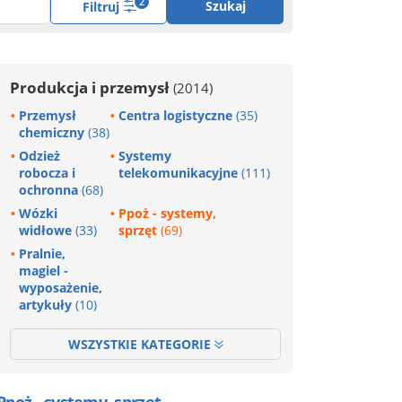
2
Szukaj
Filtruj
Produkcja i przemysł
(2014)
Przemysł
Centra logistyczne
(35)
chemiczny
(38)
Odzież
Systemy
robocza i
telekomunikacyjne
(111)
ochronna
(68)
Wózki
Ppoż - systemy,
widłowe
(33)
sprzęt
(69)
Pralnie,
magiel -
wyposażenie,
artykuły
(10)
WSZYSTKIE KATEGORIE