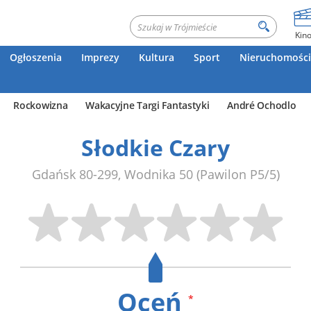
Kin
Ogłoszenia
Imprezy
Kultura
Sport
Nieruchomości
Rockowizna
Wakacyjne Targi Fantastyki
André Ochodlo
Słodkie Czary
Gdańsk
80-299
,
Wodnika 50
(Pawilon P5/5)
Oceń
*