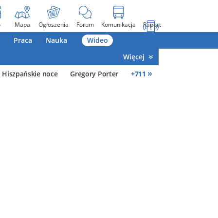
o
Mapa
Ogłoszenia
Forum
Komunikacja
Raport
Praca
Nauka
Wideo
Więcej
»
Hiszpańskie noce
Gregory Porter
+
711