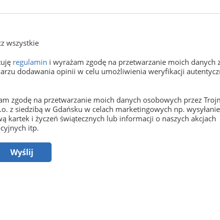
z wszystkie
tuję
regulamin
i wyrażam zgodę na przetwarzanie moich danych 
arzu dodawania opinii w celu umożliwienia weryfikacji autentyczn
m zgodę na przetwarzanie moich danych osobowych przez Trojm
o.o. z siedzibą w Gdańsku w celach marketingowych np. wysyłani
ą kartek i życzeń świątecznych lub informacji o naszych akcjach
yjnych itp.
Wyślij