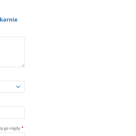
ekarnie
*
zy go nigdy