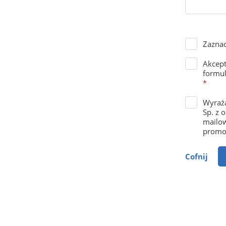
Zaznac
Akcep
formul
*
Wyraża
Sp. z 
mailow
promoc
Cofnij