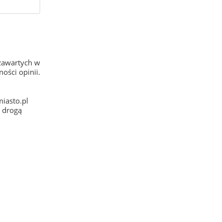
zawartych w
ości opinii.
iasto.pl
e drogą