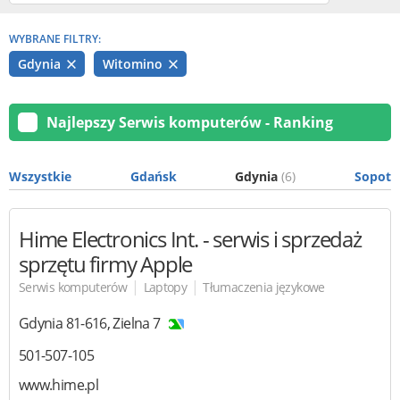
WYBRANE FILTRY:
Gdynia
Witomino
Najlepszy Serwis komputerów - Ranking
Wszystkie
Gdańsk
Gdynia
(6)
Sopot
Hime Electronics Int. - serwis i sprzedaż
sprzętu firmy Apple
|
|
Serwis komputerów
Laptopy
Tłumaczenia językowe
Gdynia
81-616
,
Zielna 7
501-507-105
www.hime.pl