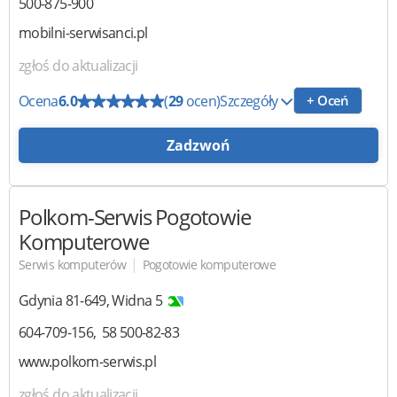
500-875-900
mobilni-serwisanci.pl
zgłoś do aktualizacji
Ocena
6.0
(
29
ocen)
Szczegóły
+ Oceń
Zadzwoń
Polkom-Serwis
Pogotowie
Komputerowe
|
Serwis komputerów
Pogotowie komputerowe
Gdynia
81-649
,
Widna 5
604-709-156
58 500-82-83
www.polkom-serwis.pl
zgłoś do aktualizacji