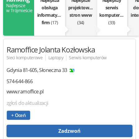
Najlepsza
Najlepsze
Najlepszy
Na
Najlepsze
obsługa
projektowanie
serwis
do
w Trójmieście
informatyczna
stron www
komputerów
int
firm
(17)
(34)
(33)
Ramoffice
Jolanta Kozłowska
|
|
Sieci komputerowe
Laptopy
Serwis komputerów
Gdynia
81-605
,
Słoneczna 33
574-644-866
www.ramoffice.pl
zgłoś do aktualizacji
+ Oceń
Zadzwoń