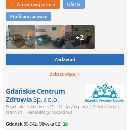
Oferta
Zarezerwuj termin
Profil pracodawcy
+2
Zadzwoń
Zobacz więcej
Gdańskie Centrum
Zdrowia
Sp. z o.o.
|
|
|
Przychodnie, poradnie NFZ
Medycyna pracy
Rehabilitacja
|
Interniści
Rehabilitacja pocovidowa
Gdańsk
80-542
,
Oliwska 62