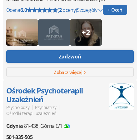
Ocena
6.0
(
2
oceny)
Szczegóły
+ Oceń
+2
Zadzwoń
Zobacz więcej
Ośrodek Psychoterapii
Uzależnień
|
|
Psycholodzy
Psychiatrzy
Ośrodki terapii uzależnień
Gdynia
81-438
,
Górna 6/1
501-335-505