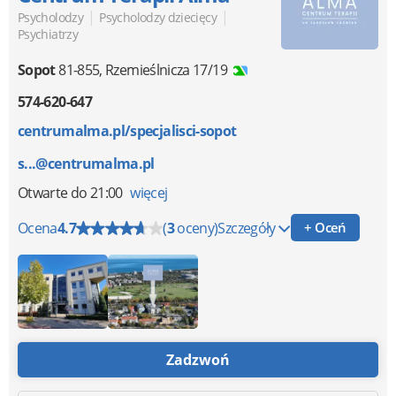
|
|
Psycholodzy
Psycholodzy dziecięcy
Psychiatrzy
Sopot
81-855
,
Rzemieślnicza 17/19
574-620-647
centrumalma.pl/specjalisci-sopot
s...@centrumalma.pl
Otwarte
do 21:00
więcej
Ocena
4.7
(
3
oceny)
Szczegóły
+ Oceń
Zadzwoń