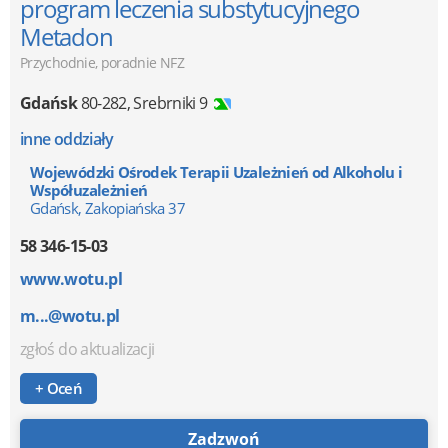
program leczenia substytucyjnego
Metadon
Przychodnie, poradnie NFZ
Gdańsk
80-282
,
Srebrniki 9
inne oddziały
Wojewódzki Ośrodek Terapii Uzależnień od Alkoholu i
Współuzależnień
Gdańsk, Zakopiańska 37
58 346-15-03
www.wotu.pl
m...@wotu.pl
zgłoś do aktualizacji
+ Oceń
Zadzwoń