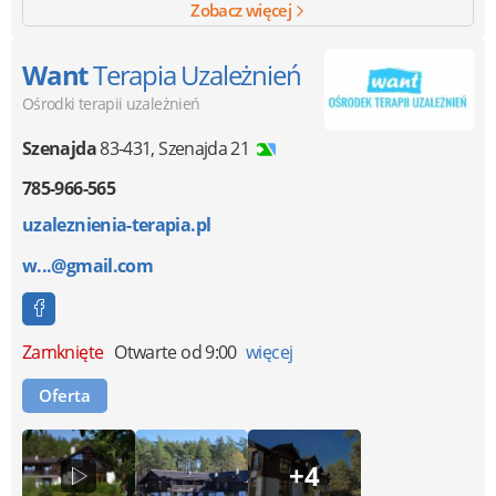
Zobacz więcej
Want
Terapia Uzależnień
Ośrodki terapii uzależnień
Szenajda
83-431
,
Szenajda 21
785-966-565
uzaleznienia-terapia.pl
w...@gmail.com
Zamknięte
Otwarte od 9:00
więcej
Oferta
+4