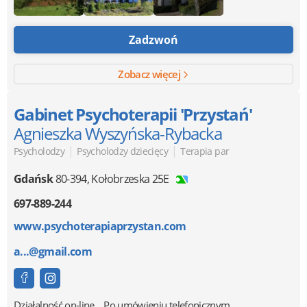
Zadzwoń
Zobacz więcej
Gabinet Psychoterapii 'Przystań'
Agnieszka Wyszyńska-Rybacka
|
|
Psycholodzy
Psycholodzy dziecięcy
Terapia par
Gdańsk
80-394
,
Kołobrzeska 25E
697-889-244
www.psychoterapiaprzystan.com
a...@gmail.com
Działalność on-line
Po umówieniu telefonicznym