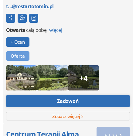
t...@restartotomin.pl
Otwarte
całą dobę
więcej
+ Oceń
Oferta
+4
Zadzwoń
Zobacz więcej
Centrum Terapii Alma