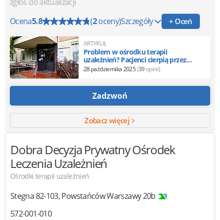
zgłoś do aktualizacji
Ocena
5.8
(
2
oceny)
Szczegóły
+ Oceń
ARTYKUŁ
Problem w ośrodku terapii
uzależnień? Pacjenci cierpią przez
chaos kadrowy
28 października 2025
(
39
opinii)
Zadzwoń
Zobacz więcej
Dobra Decyzja
Prywatny Ośrodek
Leczenia Uzależnień
Ośrodki terapii uzależnień
Stegna
82-103
,
Powstańców Warszawy 20b
572-001-010