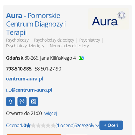
Aura
- Pomorskie
Centrum Diagnozy i
Terapii
|
|
|
Psycholodzy
Psycholodzy dziecięcy
Psychiatrzy
|
Psychiatrzy dziecięcy
Neurolodzy dziecięcy
Gdańsk
80-266
,
Jana Kilińskiego 4
798-510-985
58 501-27-90
centrum-aura.pl
i...@centrum-aura.pl
Otwarte
do 21:00
więcej
Ocena
1.0
(
1
ocena)
Szczegóły
+ Oceń