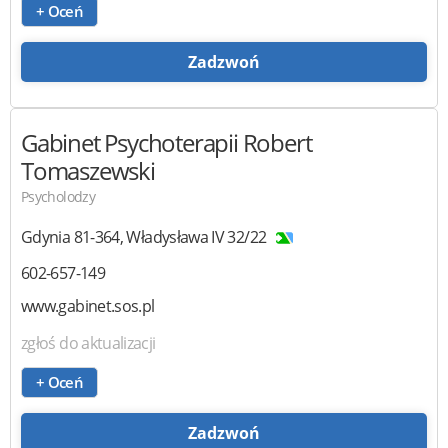
+ Oceń
Zadzwoń
Gabinet Psychoterapii
Robert
Tomaszewski
Psycholodzy
Gdynia
81-364
,
Władysława IV 32/22
602-657-149
www.gabinet.sos.pl
zgłoś do aktualizacji
+ Oceń
Zadzwoń