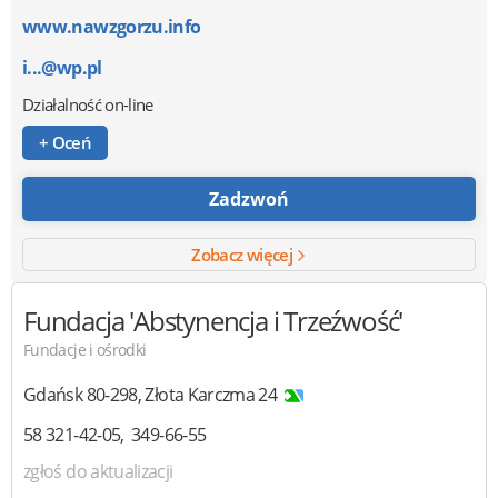
www.nawzgorzu.info
i...@wp.pl
Działalność on-line
+ Oceń
Zadzwoń
Zobacz więcej
Fundacja 'Abstynencja i Trzeźwość'
Fundacje i ośrodki
Gdańsk
80-298
,
Złota Karczma 24
58 321-42-05
349-66-55
zgłoś do aktualizacji